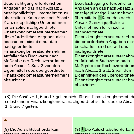
Beaufsichtigung erforderlichen
Beaufsichtigung erforderlichen
Angaben an das nach Absatz 2
Angaben an das nach Absatz 2
anzeigepflichtige Unternehmen zu
anzeigepflichtige Unternehmen
übermitteln. Kann das nach Absatz
übermitteln.
3
Kann das nach
2 anzeigepflichtige Unternehmen
Absatz 2 anzeigepflichtige
für einzelne nachgeordnete
Unternehmen für einzelne
Finanzkonglomeratsunternehmen
nachgeordnete
die erforderlichen Angaben nicht
Finanzkonglomeratsunterneh
beschaffen, sind die auf das
die erforderlichen Angaben nic
nachgeordnete
beschaffen, sind die auf das
Finanzkonglomeratsunternehmen
nachgeordnete
entfallenden Buchwerte nach
Finanzkonglomeratsunterneh
Maßgabe der Rechtsverordnung
entfallenden Buchwerte nach
nach Absatz 1 Satz 2 von den
Maßgabe der Rechtsverordnu
Eigenmitteln des übergeordneten
nach Absatz 1 Satz 2 von den
Finanzkonglomeratsunternehmens
Eigenmitteln des übergeordnet
abzuziehen.
Finanzkonglomeratsunterneh
abzuziehen.
(8) Die Absätze 1, 6 und 7 gelten nicht für ein Finanzkonglomerat, d
selbst einem Finanzkonglomerat nachgeordnet ist, für das die Absä
1, 6 und 7 gelten.
(9) Die Aufsichtsbehörde kann
(9)
1
Die Aufsichtsbehörde kan
einzelne übergeordnete
einzelne übergeordnete