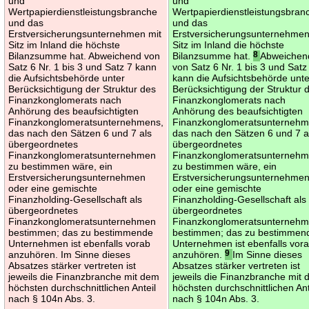
und
und
Wertpapierdienstleistungsbranche
Wertpapierdienstleistungsbran
und das
und das
Erstversicherungsunternehmen mit
Erstversicherungsunternehmen
Sitz im Inland die höchste
Sitz im Inland die höchste
Bilanzsumme hat. Abweichend von
Bilanzsumme hat.
8
Abweichen
Satz 6 Nr. 1 bis 3 und Satz 7 kann
von Satz 6 Nr. 1 bis 3 und Satz
die Aufsichtsbehörde unter
kann die Aufsichtsbehörde unte
Berücksichtigung der Struktur des
Berücksichtigung der Struktur 
Finanzkonglomerats nach
Finanzkonglomerats nach
Anhörung des beaufsichtigten
Anhörung des beaufsichtigten
Finanzkonglomeratsunternehmens,
Finanzkonglomeratsunternehm
das nach den Sätzen 6 und 7 als
das nach den Sätzen 6 und 7 a
übergeordnetes
übergeordnetes
Finanzkonglomeratsunternehmen
Finanzkonglomeratsunterneh
zu bestimmen wäre, ein
zu bestimmen wäre, ein
Erstversicherungsunternehmen
Erstversicherungsunternehme
oder eine gemischte
oder eine gemischte
Finanzholding-Gesellschaft als
Finanzholding-Gesellschaft als
übergeordnetes
übergeordnetes
Finanzkonglomeratsunternehmen
Finanzkonglomeratsunterneh
bestimmen; das zu bestimmende
bestimmen; das zu bestimmen
Unternehmen ist ebenfalls vorab
Unternehmen ist ebenfalls vor
anzuhören. Im Sinne dieses
anzuhören.
9
Im Sinne dieses
Absatzes stärker vertreten ist
Absatzes stärker vertreten ist
jeweils die Finanzbranche mit dem
jeweils die Finanzbranche mit
höchsten durchschnittlichen Anteil
höchsten durchschnittlichen Ant
nach § 104n Abs. 3.
nach § 104n Abs. 3.