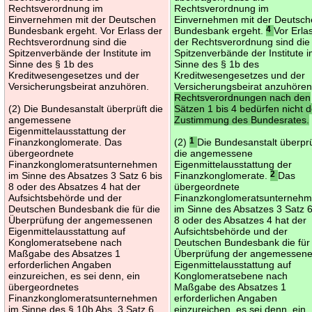
Rechtsverordnung im
Rechtsverordnung im
Einvernehmen mit der Deutschen
Einvernehmen mit der Deutsc
Bundesbank ergeht. Vor Erlass der
Bundesbank ergeht.
4
Vor Erla
Rechtsverordnung sind die
der Rechtsverordnung sind die
Spitzenverbände der Institute im
Spitzenverbände der Institute 
Sinne des § 1b des
Sinne des § 1b des
Kreditwesengesetzes und der
Kreditwesengesetzes und der
Versicherungsbeirat anzuhören.
Versicherungsbeirat anzuhöre
Rechtsverordnungen nach den
(2) Die Bundesanstalt überprüft die
Sätzen 1 bis 4 bedürfen nicht d
angemessene
Zustimmung des Bundesrates.
Eigenmittelausstattung der
Finanzkonglomerate. Das
(2)
1
Die Bundesanstalt überprü
übergeordnete
die angemessene
Finanzkonglomeratsunternehmen
Eigenmittelausstattung der
im Sinne des Absatzes 3 Satz 6 bis
Finanzkonglomerate.
2
Das
8 oder des Absatzes 4 hat der
übergeordnete
Aufsichtsbehörde und der
Finanzkonglomeratsunterneh
Deutschen Bundesbank die für die
im Sinne des Absatzes 3 Satz 6
Überprüfung der angemessenen
8 oder des Absatzes 4 hat der
Eigenmittelausstattung auf
Aufsichtsbehörde und der
Konglomeratsebene nach
Deutschen Bundesbank die für
Maßgabe des Absatzes 1
Überprüfung der angemessen
erforderlichen Angaben
Eigenmittelausstattung auf
einzureichen, es sei denn, ein
Konglomeratsebene nach
übergeordnetes
Maßgabe des Absatzes 1
Finanzkonglomeratsunternehmen
erforderlichen Angaben
im Sinne des § 10b Abs. 3 Satz 6
einzureichen, es sei denn, ein