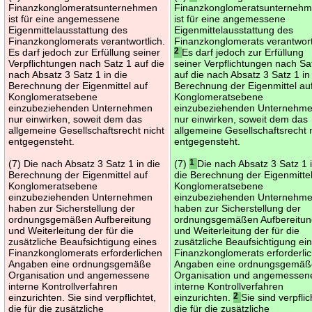
Finanzkonglomeratsunternehmen
Finanzkonglomeratsunterneh
ist für eine angemessene
ist für eine angemessene
Eigenmittelausstattung des
Eigenmittelausstattung des
Finanzkonglomerats verantwortlich.
Finanzkonglomerats verantwort
Es darf jedoch zur Erfüllung seiner
2
Es darf jedoch zur Erfüllung
Verpflichtungen nach Satz 1 auf die
seiner Verpflichtungen nach Sa
nach Absatz 3 Satz 1 in die
auf die nach Absatz 3 Satz 1 in
Berechnung der Eigenmittel auf
Berechnung der Eigenmittel au
Konglomeratsebene
Konglomeratsebene
einzubeziehenden Unternehmen
einzubeziehenden Unternehm
nur einwirken, soweit dem das
nur einwirken, soweit dem das
allgemeine Gesellschaftsrecht nicht
allgemeine Gesellschaftsrecht 
entgegensteht.
entgegensteht.
(7) Die nach Absatz 3 Satz 1 in die
(7)
1
Die nach Absatz 3 Satz 1 
Berechnung der Eigenmittel auf
die Berechnung der Eigenmittel
Konglomeratsebene
Konglomeratsebene
einzubeziehenden Unternehmen
einzubeziehenden Unternehm
haben zur Sicherstellung der
haben zur Sicherstellung der
ordnungsgemäßen Aufbereitung
ordnungsgemäßen Aufbereitu
und Weiterleitung der für die
und Weiterleitung der für die
zusätzliche Beaufsichtigung eines
zusätzliche Beaufsichtigung ei
Finanzkonglomerats erforderlichen
Finanzkonglomerats erforderli
Angaben eine ordnungsgemäße
Angaben eine ordnungsgemäß
Organisation und angemessene
Organisation und angemessen
interne Kontrollverfahren
interne Kontrollverfahren
einzurichten. Sie sind verpflichtet,
einzurichten.
2
Sie sind verpflic
die für die zusätzliche
die für die zusätzliche