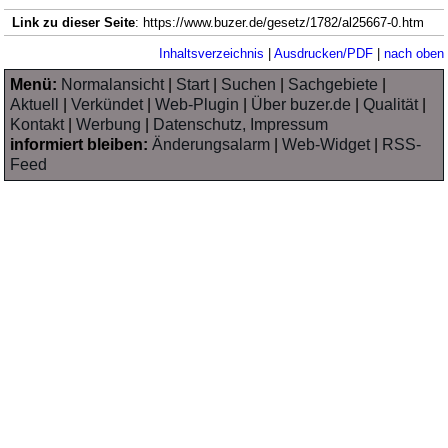
Link zu dieser Seite
: https://www.buzer.de/gesetz/1782/al25667-0.htm
Inhaltsverzeichnis
|
Ausdrucken/PDF
|
nach oben
Menü:
Normalansicht
|
Start
|
Suchen
|
Sachgebiete
|
Aktuell
|
Verkündet
|
Web-Plugin
|
Über buzer.de
|
Qualität
|
Kontakt
|
Werbung
|
Datenschutz, Impressum
informiert bleiben:
Änderungsalarm
|
Web-Widget
|
RSS-
Feed