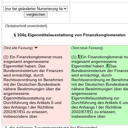
(Textabschnitt unverändert)
§ 104q Eigenmittelausstattung von Finanzkonglomeraten
(Text alte Fassung)
(Text neue Fassung)
(1) Ein Finanzkonglomerat muss
(1)
1
Ein Finanzkonglomerat m
insgesamt angemessene
insgesamt angemessene
Eigenmittel haben. Das
Eigenmittel haben.
2
Das
Bundesministerium der Finanzen
Bundesministerium der Finanz
wird ermächtigt, durch
wird ermächtigt, durch
Rechtsverordnung im Benehmen
Rechtsverordnung im Benehm
mit der Deutschen Bundesbank
mit der Deutschen Bundesban
nähere Bestimmungen über die
nähere Bestimmungen über di
angemessene
angemessene
Eigenmittelausstattung zur
Eigenmittelausstattung zur
Durchführung des Artikels 6 und
Durchführung des Artikels 6 un
des Anhangs I der Richtlinie
des Anhangs I der Richtlinie
2002/87/EG zu erlassen,
2002/87/EG zu erlassen,
insbesondere über:
insbesondere über:
1. die zulässige Zusammensetzung der Eigenmittel,