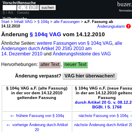
Vorschriftensuche
buzer
Normalan
§ / Art.
Gesetz
Volltextsuche
Start
>
Inhalt VAG
>
§ 104q
>
alle Fassungen
>
a.F. Fassung ab
14.12.2010
Änderungsalarm
nur in VAG
Änderung
§ 104q VAG
vom 14.12.2010
Ähnliche Seiten:
weitere Fassungen von § 104q VAG
,
alle
Änderungen durch Artikel 20 JStG 2010 am
14. Dezember 2010
und
Änderungshistorie des VAG
Hervorhebungen:
alter Text
,
neuer Text
Änderung verpasst?
VAG hier überwachen!
§ 104q VAG a.F. (alte Fassung)
§ 104q VAG n.F. (neue Fass
in der vor dem 14.12.2010
in der am 14.12.2010 gelten
geltenden Fassung
Fassung
durch Artikel 20 G. v. 08.12.
BGBl. I S. 1768
←
frühere Fassung von § 104q
nächste Fassung von § 104q
←
vorherige Änderung durch Artikel
nächste Änderung durch Artikel 
20