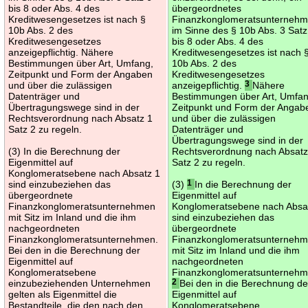
bis 8 oder Abs. 4 des
übergeordnetes
Kreditwesengesetzes ist nach §
Finanzkonglomeratsunterneh
10b Abs. 2 des
im Sinne des § 10b Abs. 3 Satz
Kreditwesengesetzes
bis 8 oder Abs. 4 des
anzeigepflichtig. Nähere
Kreditwesengesetzes ist nach 
Bestimmungen über Art, Umfang,
10b Abs. 2 des
Zeitpunkt und Form der Angaben
Kreditwesengesetzes
und über die zulässigen
anzeigepflichtig.
3
Nähere
Datenträger und
Bestimmungen über Art, Umfan
Übertragungswege sind in der
Zeitpunkt und Form der Angab
Rechtsverordnung nach Absatz 1
und über die zulässigen
Satz 2 zu regeln.
Datenträger und
Übertragungswege sind in der
(3) In die Berechnung der
Rechtsverordnung nach Absatz
Eigenmittel auf
Satz 2 zu regeln.
Konglomeratsebene nach Absatz 1
sind einzubeziehen das
(3)
1
In die Berechnung der
übergeordnete
Eigenmittel auf
Finanzkonglomeratsunternehmen
Konglomeratsebene nach Absa
mit Sitz im Inland und die ihm
sind einzubeziehen das
nachgeordneten
übergeordnete
Finanzkonglomeratsunternehmen.
Finanzkonglomeratsunterneh
Bei den in die Berechnung der
mit Sitz im Inland und die ihm
Eigenmittel auf
nachgeordneten
Konglomeratsebene
Finanzkonglomeratsunternehm
einzubeziehenden Unternehmen
2
Bei den in die Berechnung de
gelten als Eigenmittel die
Eigenmittel auf
Bestandteile, die den nach den
Konglomeratsebene