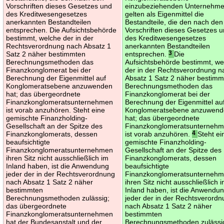
Vorschriften dieses Gesetzes und
einzubeziehenden Unternehm
des Kreditwesengesetzes
gelten als Eigenmittel die
anerkannten Bestandteilen
Bestandteile, die den nach den
entsprechen. Die Aufsichtsbehörde
Vorschriften dieses Gesetzes 
bestimmt, welche der in der
des Kreditwesengesetzes
Rechtsverordnung nach Absatz 1
anerkannten Bestandteilen
Satz 2 näher bestimmten
entsprechen.
3
Die
Berechnungsmethoden das
Aufsichtsbehörde bestimmt, we
Finanzkonglomerat bei der
der in der Rechtsverordnung n
Berechnung der Eigenmittel auf
Absatz 1 Satz 2 näher bestim
Konglomeratsebene anzuwenden
Berechnungsmethoden das
hat; das übergeordnete
Finanzkonglomerat bei der
Finanzkonglomeratsunternehmen
Berechnung der Eigenmittel au
ist vorab anzuhören. Steht eine
Konglomeratsebene anzuwen
gemischte Finanzholding-
hat; das übergeordnete
Gesellschaft an der Spitze des
Finanzkonglomeratsunterneh
Finanzkonglomerats, dessen
ist vorab anzuhören.
4
Steht ei
beaufsichtigte
gemischte Finanzholding-
Finanzkonglomeratsunternehmen
Gesellschaft an der Spitze des
ihren Sitz nicht ausschließlich im
Finanzkonglomerats, dessen
Inland haben, ist die Anwendung
beaufsichtigte
jeder der in der Rechtsverordnung
Finanzkonglomeratsunterneh
nach Absatz 1 Satz 2 näher
ihren Sitz nicht ausschließlich 
bestimmten
Inland haben, ist die Anwendu
Berechnungsmethoden zulässig;
jeder der in der Rechtsverord
das übergeordnete
nach Absatz 1 Satz 2 näher
Finanzkonglomeratsunternehmen
bestimmten
hat der Bundesanstalt und der
Berechnungsmethoden zulässi