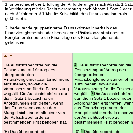
1. unbeschadet der Erfüllung der Anforderungen nach Absatz 1 Satz
in Verbindung mit der Rechtsverordnung nach Absatz 1 Satz 2 oder
nach § 104r oder § 104s die Solvabilität des Finanzkonglomerats
gefährdet ist;
2. bedeutende gruppeninterne Transaktionen innerhalb des
Finanzkonglomerats oder bedeutende Risikokonzentrationen auf
Konglomeratsebene die Finanzlage des Finanzkonglomerats
gefährden.
Die Aufsichtsbehörde hat die
2
Die Aufsichtsbehörde hat die
Festsetzung auf Antrag des
Festsetzung auf Antrag des
übergeordneten
übergeordneten
Finanzkonglomeratsunternehmens
Finanzkonglomeratsunterneh
aufzuheben, soweit die
aufzuheben, soweit die
Voraussetzung für die Festsetzung
Voraussetzung für die Festset
wegfällt. Die Aufsichtsbehörde darf
wegfällt.
3
Die Aufsichtsbehörd
die in Satz 1 bezeichneten
darf die in Satz 1 bezeichneten
Anordnungen erst treffen, wenn
Anordnungen erst treffen, wen
das Finanzkonglomerat den
das Finanzkonglomerat den
Mangel nicht innerhalb einer von
Mangel nicht innerhalb einer v
der Aufsichtsbehörde zu
der Aufsichtsbehörde zu
bestimmenden Frist behoben hat.
bestimmenden Frist behoben h
(6) Das übergeordnete
(6)
1
Das übergeordnete