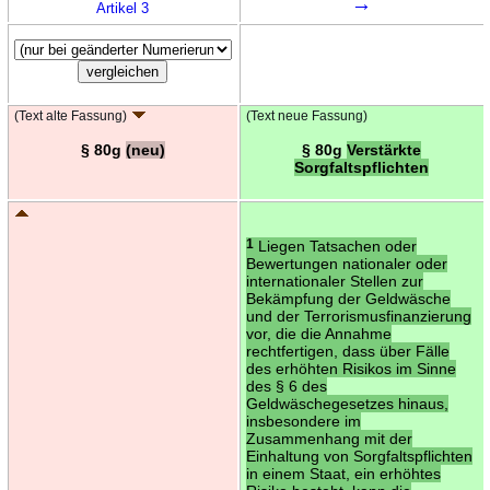
→
Artikel 3
(Text alte Fassung)
(Text neue Fassung)
§ 80g
(neu)
§ 80g
Verstärkte
Sorgfaltspflichten
1
Liegen Tatsachen oder
Bewertungen nationaler oder
internationaler Stellen zur
Bekämpfung der Geldwäsche
und der Terrorismusfinanzierung
vor, die die Annahme
rechtfertigen, dass über Fälle
des erhöhten Risikos im Sinne
des § 6 des
Geldwäschegesetzes hinaus,
insbesondere im
Zusammenhang mit der
Einhaltung von Sorgfaltspflichten
in einem Staat, ein erhöhtes