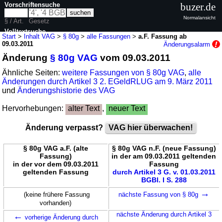
Vorschriftensuche
buzer.de
Normalansicht
§ / Art.
Gesetz
Volltextsuche
Start
>
Inhalt VAG
>
§ 80g
>
alle Fassungen
>
a.F. Fassung ab
09.03.2011
Änderungsalarm
nur in VAG
Änderung
§ 80g VAG
vom 09.03.2011
Ähnliche Seiten:
weitere Fassungen von § 80g VAG
,
alle
Änderungen durch Artikel 3 2. EGeldRLUG am 9. März 2011
und
Änderungshistorie des VAG
Hervorhebungen:
alter Text
,
neuer Text
Änderung verpasst?
VAG hier überwachen!
§ 80g VAG a.F. (alte
§ 80g VAG n.F. (neue Fassung)
Fassung)
in der am 09.03.2011 geltenden
in der vor dem 09.03.2011
Fassung
geltenden Fassung
durch Artikel 3 G. v. 01.03.2011
BGBl. I S. 288
→
(keine frühere Fassung
nächste Fassung von § 80g
vorhanden)
←
nächste Änderung durch Artikel 3
vorherige Änderung durch