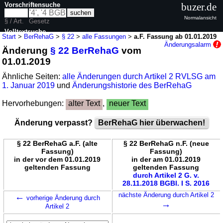
Vorschriftensuche
buzer.de
Normalansicht
§ / Art.
Gesetz
Volltextsuche
Start
>
BerRehaG
>
§ 22
>
alle Fassungen
>
a.F. Fassung ab 01.01.2019
Änderungsalarm
Änderung
§ 22 BerRehaG
vom
nur in BerRehaG
01.01.2019
Ähnliche Seiten:
alle Änderungen durch Artikel 2 RVLSG am
1. Januar 2019
und
Änderungshistorie des BerRehaG
Hervorhebungen:
alter Text
,
neuer Text
Änderung verpasst?
BerRehaG hier überwachen!
§ 22 BerRehaG a.F. (alte
§ 22 BerRehaG n.F. (neue
Fassung)
Fassung)
in der vor dem 01.01.2019
in der am 01.01.2019
geltenden Fassung
geltenden Fassung
durch Artikel 2 G. v.
28.11.2018 BGBl. I S. 2016
←
nächste Änderung durch Artikel 2
vorherige Änderung durch
→
Artikel 2