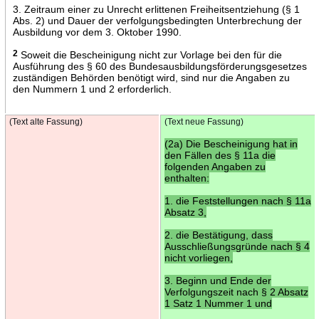
3. Zeitraum einer zu Unrecht erlittenen Freiheitsentziehung (§ 1
Abs. 2) und Dauer der verfolgungsbedingten Unterbrechung der
Ausbildung vor dem 3. Oktober 1990.
2
Soweit die Bescheinigung nicht zur Vorlage bei den für die
Ausführung des § 60 des Bundesausbildungsförderungsgesetzes
zuständigen Behörden benötigt wird, sind nur die Angaben zu
den Nummern 1 und 2 erforderlich.
(Text alte Fassung)
(Text neue Fassung)
(2a) Die Bescheinigung hat in
den Fällen des § 11a die
folgenden Angaben zu
enthalten:
1. die Feststellungen nach § 11a
Absatz 3,
2. die Bestätigung, dass
Ausschließungsgründe nach § 4
nicht vorliegen,
3. Beginn und Ende der
Verfolgungszeit nach § 2 Absatz
1 Satz 1 Nummer 1 und