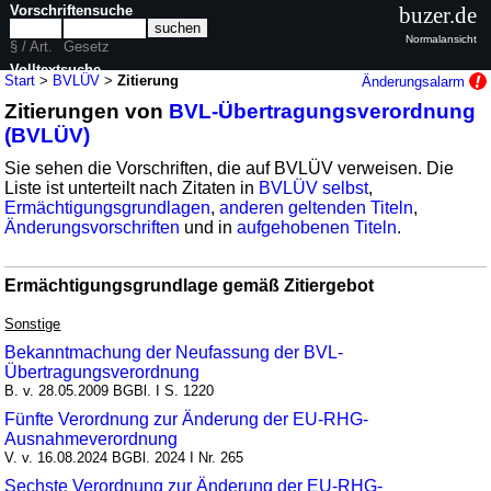
Vorschriftensuche
buzer.de
Normalansicht
§ / Art.
Gesetz
Volltextsuche
Start
>
BVLÜV
>
Zitierung
Änderungsalarm
Zitierungen von
BVL-Übertragungsverordnung
nur in BVLÜV
(BVLÜV)
Sie sehen die Vorschriften, die auf BVLÜV verweisen. Die
Liste ist unterteilt nach Zitaten in
BVLÜV selbst
,
Ermächtigungsgrundlagen
,
anderen geltenden Titeln
,
Änderungsvorschriften
und in
aufgehobenen Titeln
.
Ermächtigungsgrundlage gemäß Zitiergebot
Sonstige
Bekanntmachung der Neufassung der BVL-
Übertragungsverordnung
B. v. 28.05.2009 BGBl. I S. 1220
Fünfte Verordnung zur Änderung der EU-RHG-
Ausnahmeverordnung
V. v. 16.08.2024 BGBl. 2024 I Nr. 265
Sechste Verordnung zur Änderung der EU-RHG-