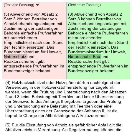
(Text alte Fassung)
(Text neue Fassung)
(3) Abweichend von Absatz 2
(3) Abweichend von Absatz 2
Satz 3 können Betreiber von
Satz 3 können Betreiber von
Altholzbehandlungsanlagen mit
Altholzbehandlungsanlagen mit
Zustimmung der zuständigen
Zustimmung der zuständigen
Behörde einfache Prüfverfahren
Behörde einfache Prüfverfahren
mit ausreichender
mit ausreichender
Empfindlichkeit nach dem Stand
Empfindlichkeit nach dem Stand
der Technik einsetzen. Das
der Technik einsetzen. Das
Bundesministerium für Umwelt,
Bundesministerium für Umwelt,
Naturschutz
und
Naturschutz, Bau
und
Reaktorsicherheit gibt
Reaktorsicherheit gibt
entsprechende Prüfverfahren im
entsprechende Prüfverfahren im
Bundesanzeiger bekannt.
Bundesanzeiger bekannt.
(4) Holzhackschnitzel oder Holzspäne dürfen nachfolgend der
Verwendung in der Holzwerkstoffherstellung nur zugeführt
werden, wenn die Prüfung und Untersuchung nach den Absätzen
2 und 3 keine Belastung mit Teerölen und keine Überschreitung
der Grenzwerte des Anhangs II ergeben. Ergeben die Prüfung
und Untersuchung eine Belastung mit Teerölen oder eine
Überschreitung eines der Grenzwerte des Anhangs II, ist die
beprobte Charge der Altholzkategorie A IV zuzuordnen.
(5) Für die Einstufung von Altholz als gefährlicher Abfall gilt die
Abfallverzeichnis-Verordnung. Als Regelvermutung können die