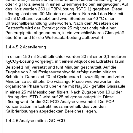
oder 4 g Holz jeweils in einen Erlenmeyerkolben eingewogen. Auf
das Holz werden 250 µl TBP-Lösung (ISTD 1) gegeben. Diese
Lösung lässt man 30 Minuten einwirken. Nun wird das Holz mit
50 ml Methanol versetzt und zwei Stunden bei 40 °C einer
Ultraschallbehandlung unterworfen. Nach dem Absetzen der
Feststoffe wird der Extrakt (cirka 25 ml) vorsichtig mit einer
Pasteurpipette abgenommen, in ein verschließbares Glasgefäß
überführt und für die Weiteraufarbeitung aufbewahrt.
1.4.4.5.2 Acetylierung
In einem 150 ml Schütteltrichter werden 30 ml einer 0,1 molaren
K
CO
-Lösung vorgelegt, mit einem Aliquot des Extraktes (zum
2
3
Beispiel 1 ml) versetzt und fünf Minuten geschüttelt. Auf die
Zugabe von 2 ml Essigsäureanhydrid erfolgt zweiminütiges
Schütteln. Dann sind 20 ml Cyclohexan hinzuzufügen und zehn
Minuten zu schütteln. Die wässrige Phase wird verworfen; die
organische Phase wird über eine mit Na
SO
gefüllte Glassäule
2
4
in einen 25 ml Messkolben filtriert. Nach Zugabe von 10 µl der
Lösung des ISTD 2 wird auf 25 ml genau aufgefüllt. Diese
Lösung wird für die GC-ECD-Analyse verwendet. Die PCP-
Konzentration im Extrakt muss innerhalb des von den
Kalibrierlösungen abgedeckten Bereiches liegen.
1.4.4.6 Analyse mittels GC-ECD