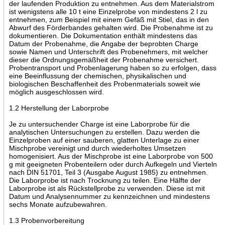
der laufenden Produktion zu entnehmen. Aus dem Materialstrom
ist wenigstens alle 10 t eine Einzelprobe von mindestens 2 l zu
entnehmen, zum Beispiel mit einem Gefäß mit Stiel, das in den
Abwurf des Förderbandes gehalten wird. Die Probenahme ist zu
dokumentieren. Die Dokumentation enthält mindestens das
Datum der Probenahme, die Angabe der beprobten Charge
sowie Namen und Unterschrift des Probenehmers, mit welcher
dieser die Ordnungsgemäßheit der Probenahme versichert.
Probentransport und Probenlagerung haben so zu erfolgen, dass
eine Beeinflussung der chemischen, physikalischen und
biologischen Beschaffenheit des Probenmaterials soweit wie
möglich ausgeschlossen wird.
1.2 Herstellung der Laborprobe
Je zu untersuchender Charge ist eine Laborprobe für die
analytischen Untersuchungen zu erstellen. Dazu werden die
Einzelproben auf einer sauberen, glatten Unterlage zu einer
Mischprobe vereinigt und durch wiederholtes Umsetzen
homogenisiert. Aus der Mischprobe ist eine Laborprobe von 500
g mit geeigneten Probenteilern oder durch Aufkegeln und Vierteln
nach DIN 51701, Teil 3 (Ausgabe August 1985) zu entnehmen.
Die Laborprobe ist nach Trocknung zu teilen. Eine Hälfte der
Laborprobe ist als Rückstellprobe zu verwenden. Diese ist mit
Datum und Analysennummer zu kennzeichnen und mindestens
sechs Monate aufzubewahren.
1.3 Probenvorbereitung