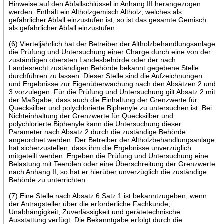
Hinweise auf den Abfallschlüssel in Anhang III herangezogen
werden. Enthält ein Altholzgemisch Altholz, welches als
gefährlicher Abfall einzustufen ist, so ist das gesamte Gemisch
als gefährlicher Abfall einzustufen.
(6) Vierteljährlich hat der Betreiber der Altholzbehandlungsanlage
die Prüfung und Untersuchung einer Charge durch eine von der
zuständigen obersten Landesbehörde oder der nach
Landesrecht zuständigen Behörde bekannt gegebene Stelle
durchführen zu lassen. Dieser Stelle sind die Aufzeichnungen
und Ergebnisse zur Eigenüberwachung nach den Absätzen 2 und
3 vorzulegen. Für die Prüfung und Untersuchung gilt Absatz 2 mit
der Maßgabe, dass auch die Einhaltung der Grenzwerte für
Quecksilber und polychlorierte Biphenyle zu untersuchen ist. Bei
Nichteinhaltung der Grenzwerte für Quecksilber und
polychlorierte Biphenyle kann die Untersuchung dieser
Parameter nach Absatz 2 durch die zuständige Behörde
angeordnet werden. Der Betreiber der Altholzbehandlungsanlage
hat sicherzustellen, dass ihm die Ergebnisse unverzüglich
mitgeteilt werden. Ergeben die Prüfung und Untersuchung eine
Belastung mit Teerölen oder eine Überschreitung der Grenzwerte
nach Anhang II, so hat er hierüber unverzüglich die zuständige
Behörde zu unterrichten.
(7) Eine Stelle nach Absatz 6 Satz 1 ist bekanntzugeben, wenn
der Antragsteller über die erforderliche Fachkunde,
Unabhängigkeit, Zuverlässigkeit und gerätetechnische
Ausstattung verfügt. Die Bekanntgabe erfolgt durch die