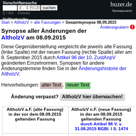
Vorschriftensuche
buzer.de
Normalansicht
§ / Art.
Gesetz
Volltextsuche
Start
>
AltholzV
>
alle Fassungen
>
Gesamtsynopse 08.09.2015
Änderungsalarm
Synopse aller Änderungen der
nur in AltholzV
AltholzV
am 08.09.2015
Diese Gegenüberstellung vergleicht die jeweils alte Fassung
(linke Spalte) mit der neuen Fassung (rechte Spalte) aller am
8. September 2015 durch
Artikel 96 der 10. ZustAnpV
geänderten Einzelnormen. Synopsen für andere
Änderungstermine finden Sie in der
Änderungshistorie der
AltholzV
.
Hervorhebungen:
alter Text
,
neuer Text
Änderung verpasst?
AltholzV hier überwachen!
AltholzV a.F. (alte Fassung)
AltholzV n.F. (neue Fassung)
in der vor dem 08.09.2015
in der am 08.09.2015
geltenden Fassung
geltenden Fassung
durch Artikel 96 V. v.
31.08.2015 BGBl. I S. 1474