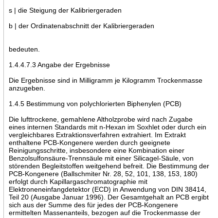
s | die Steigung der Kalibriergeraden
b | der Ordinatenabschnitt der Kalibriergeraden
bedeuten.
1.4.4.7.3 Angabe der Ergebnisse
Die Ergebnisse sind in Milligramm je Kilogramm Trockenmasse
anzugeben.
1.4.5 Bestimmung von polychlorierten Biphenylen (PCB)
Die lufttrockene, gemahlene Altholzprobe wird nach Zugabe
eines internen Standards mit n-Hexan im Soxhlet oder durch ein
vergleichbares Extraktionsverfahren extrahiert. Im Extrakt
enthaltene PCB-Kongenere werden durch geeignete
Reinigungsschritte, insbesondere eine Kombination einer
Benzolsulfonsäure-Trennsäule mit einer Silicagel-Säule, von
störenden Begleitstoffen weitgehend befreit. Die Bestimmung der
PCB-Kongenere (Ballschmiter Nr. 28, 52, 101, 138, 153, 180)
erfolgt durch Kapillargaschromatographie mit
Elektroneneinfangdetektor (ECD) in Anwendung von DIN 38414,
Teil 20 (Ausgabe Januar 1996). Der Gesamtgehalt an PCB ergibt
sich aus der Summe des für jedes der PCB-Kongenere
ermittelten Massenanteils, bezogen auf die Trockenmasse der