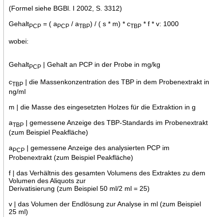
(Formel siehe BGBl. I 2002, S. 3312)
Gehalt
= ( a
/ a
) / ( s * m) * c
* f * v: 1000
PCP
PCP
TBP
TBP
wobei:
Gehalt
| Gehalt an PCP in der Probe in mg/kg
PCP
c
| die Massenkonzentration des TBP in dem Probenextrakt in
TBP
ng/ml
m | die Masse des eingesetzten Holzes für die Extraktion in g
a
| gemessene Anzeige des TBP-Standards im Probenextrakt
TBP
(zum Beispiel Peakfläche)
a
| gemessene Anzeige des analysierten PCP im
PCP
Probenextrakt (zum Beispiel Peakfläche)
f | das Verhältnis des gesamten Volumens des Extraktes zu dem
Volumen des Aliquots zur
Derivatisierung (zum Beispiel 50 ml/2 ml = 25)
v | das Volumen der Endlösung zur Analyse in ml (zum Beispiel
25 ml)