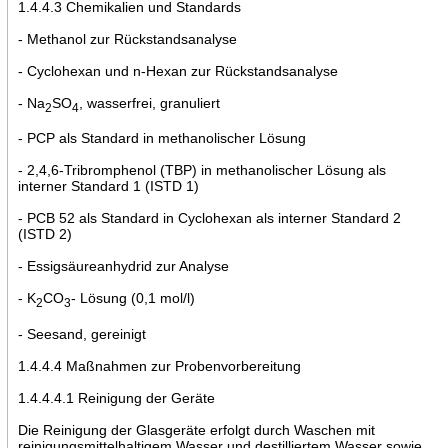
1.4.4.3 Chemikalien und Standards
- Methanol zur Rückstandsanalyse
- Cyclohexan und n-Hexan zur Rückstandsanalyse
- Na
SO
, wasserfrei, granuliert
2
4
- PCP als Standard in methanolischer Lösung
- 2,4,6-Tribromphenol (TBP) in methanolischer Lösung als
interner Standard 1 (ISTD 1)
- PCB 52 als Standard in Cyclohexan als interner Standard 2
(ISTD 2)
- Essigsäureanhydrid zur Analyse
- K
CO
- Lösung (0,1 mol/l)
2
3
- Seesand, gereinigt
1.4.4.4 Maßnahmen zur Probenvorbereitung
1.4.4.4.1 Reinigung der Geräte
Die Reinigung der Glasgeräte erfolgt durch Waschen mit
reinigungsmittelhaltigem Wasser und destilliertem Wasser sowie