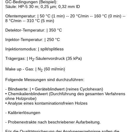
GC-Bedingungen (Beispiel):
Säule: HP-5 30 m; 0,25 µm; 0,32 mm lD
Ofentemperatur: | 50 °C (1 min) -- 20 °C/min -- 160 °C (0 min) --
8 °C/min -- 310 °C (5 min)
Detektor-Temperatur: | 350 °C
Injektor-Temperatur: | 250 °C
Injektionsmodus: | split/splitless
Trägergas: | H
-Säulenvordruck (35 kPa)
2
Make up - Gas: | N
(60 ml/min)
2
Folgende Messungen sind durchzuführen:
- Blindwerte: | • Geräteblindwert (reines Cyclohexan)
• Chemikalienblindwert (Durchführung des gesamten Verfahrens
ohne Holzprobe)
• Analyse eines kontaminationsfreien Holzes
- Kalibrierlösungen
- Probenextrakte nach beschriebener Aufarbeitung.
Für die Qualitätssicherung der Analysenergebnisse sollen die