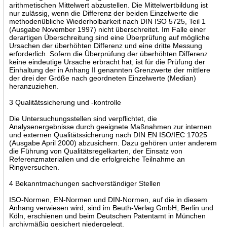
arithmetischen Mittelwert abzustellen. Die Mittelwertbildung ist
nur zulässig, wenn die Differenz der beiden Einzelwerte die
methodenübliche Wiederholbarkeit nach DIN ISO 5725, Teil 1
(Ausgabe November 1997) nicht überschreitet. Im Falle einer
derartigen Überschreitung sind eine Überprüfung auf mögliche
Ursachen der überhöhten Differenz und eine dritte Messung
erforderlich. Sofern die Überprüfung der überhöhten Differenz
keine eindeutige Ursache erbracht hat, ist für die Prüfung der
Einhaltung der in Anhang II genannten Grenzwerte der mittlere
der drei der Größe nach geordneten Einzelwerte (Median)
heranzuziehen.
3 Qualitätssicherung und -kontrolle
Die Untersuchungsstellen sind verpflichtet, die
Analysenergebnisse durch geeignete Maßnahmen zur internen
und externen Qualitätssicherung nach DIN EN ISO/IEC 17025
(Ausgabe April 2000) abzusichern. Dazu gehören unter anderem
die Führung von Qualitätsregelkarten, der Einsatz von
Referenzmaterialien und die erfolgreiche Teilnahme an
Ringversuchen.
4 Bekanntmachungen sachverständiger Stellen
ISO-Normen, EN-Normen und DIN-Normen, auf die in diesem
Anhang verwiesen wird, sind im Beuth-Verlag GmbH, Berlin und
Köln, erschienen und beim Deutschen Patentamt in München
archivmäßig gesichert niedergelegt.