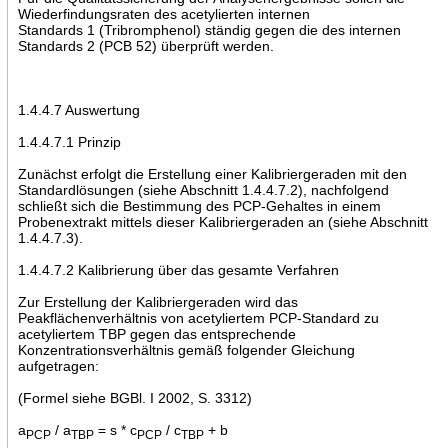
Wiederfindungsraten des acetylierten internen
Standards 1 (Tribromphenol) ständig gegen die des internen
Standards 2 (PCB 52) überprüft werden.
1.4.4.7 Auswertung
1.4.4.7.1 Prinzip
Zunächst erfolgt die Erstellung einer Kalibriergeraden mit den
Standardlösungen (siehe Abschnitt 1.4.4.7.2), nachfolgend
schließt sich die Bestimmung des PCP-Gehaltes in einem
Probenextrakt mittels dieser Kalibriergeraden an (siehe Abschnitt
1.4.4.7.3).
1.4.4.7.2 Kalibrierung über das gesamte Verfahren
Zur Erstellung der Kalibriergeraden wird das
Peakflächenverhältnis von acetyliertem PCP-Standard zu
acetyliertem TBP gegen das entsprechende
Konzentrationsverhältnis gemäß folgender Gleichung
aufgetragen:
(Formel siehe BGBl. I 2002, S. 3312)
a
/ a
= s * c
/ c
+ b
PCP
TBP
PCP
TBP