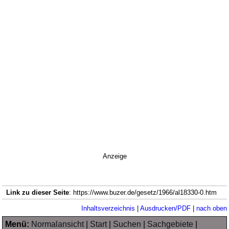
Anzeige
Link zu dieser Seite
: https://www.buzer.de/gesetz/1966/al18330-0.htm
Inhaltsverzeichnis
|
Ausdrucken/PDF
|
nach oben
Menü:
Normalansicht
|
Start
|
Suchen
|
Sachgebiete
|