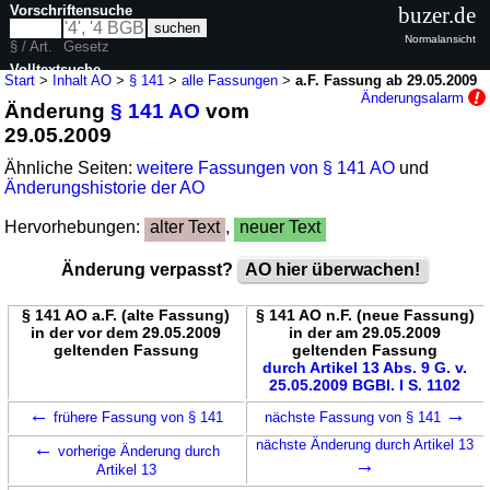
Vorschriftensuche
buzer.de
Normalansicht
§ / Art.
Gesetz
Volltextsuche
Start
>
Inhalt AO
>
§ 141
>
alle Fassungen
>
a.F. Fassung ab 29.05.2009
Änderungsalarm
Änderung
§ 141 AO
vom
nur in AO
29.05.2009
Ähnliche Seiten:
weitere Fassungen von § 141 AO
und
Änderungshistorie der AO
Hervorhebungen:
alter Text
,
neuer Text
Änderung verpasst?
AO hier überwachen!
§ 141 AO a.F. (alte Fassung)
§ 141 AO n.F. (neue Fassung)
in der vor dem 29.05.2009
in der am 29.05.2009
geltenden Fassung
geltenden Fassung
durch Artikel 13 Abs. 9 G. v.
25.05.2009 BGBl. I S. 1102
←
→
frühere Fassung von § 141
nächste Fassung von § 141
←
nächste Änderung durch Artikel 13
vorherige Änderung durch
→
Artikel 13