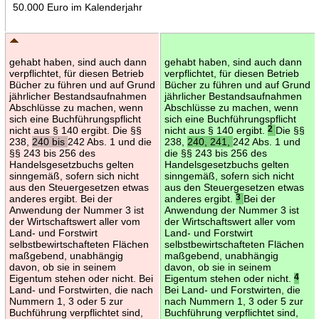
50.000 Euro im Kalenderjahr
gehabt haben, sind auch dann
gehabt haben, sind auch dann
verpflichtet, für diesen Betrieb
verpflichtet, für diesen Betrieb
Bücher zu führen und auf Grund
Bücher zu führen und auf Grund
jährlicher Bestandsaufnahmen
jährlicher Bestandsaufnahmen
Abschlüsse zu machen, wenn
Abschlüsse zu machen, wenn
sich eine Buchführungspflicht
sich eine Buchführungspflicht
nicht aus § 140 ergibt. Die §§
nicht aus § 140 ergibt.
2
Die §§
238,
240 bis
242 Abs. 1 und die
238,
240, 241,
242 Abs. 1 und
§§ 243 bis 256 des
die §§ 243 bis 256 des
Handelsgesetzbuchs gelten
Handelsgesetzbuchs gelten
sinngemäß, sofern sich nicht
sinngemäß, sofern sich nicht
aus den Steuergesetzen etwas
aus den Steuergesetzen etwas
anderes ergibt. Bei der
anderes ergibt.
3
Bei der
Anwendung der Nummer 3 ist
Anwendung der Nummer 3 ist
der Wirtschaftswert aller vom
der Wirtschaftswert aller vom
Land- und Forstwirt
Land- und Forstwirt
selbstbewirtschafteten Flächen
selbstbewirtschafteten Flächen
maßgebend, unabhängig
maßgebend, unabhängig
davon, ob sie in seinem
davon, ob sie in seinem
Eigentum stehen oder nicht. Bei
Eigentum stehen oder nicht.
4
Land- und Forstwirten, die nach
Bei Land- und Forstwirten, die
Nummern 1, 3 oder 5 zur
nach Nummern 1, 3 oder 5 zur
Buchführung verpflichtet sind,
Buchführung verpflichtet sind,