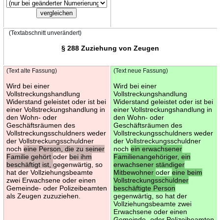
(Textabschnitt unverändert)
§ 288 Zuziehung von Zeugen
(Text alte Fassung)
(Text neue Fassung)
Wird bei einer
Wird bei einer
Vollstreckungshandlung
Vollstreckungshandlung
Widerstand geleistet oder ist bei
Widerstand geleistet oder ist bei
einer Vollstreckungshandlung in
einer Vollstreckungshandlung in
den Wohn- oder
den Wohn- oder
Geschäftsräumen des
Geschäftsräumen des
Vollstreckungsschuldners weder
Vollstreckungsschuldners weder
der Vollstreckungsschuldner
der Vollstreckungsschuldner
noch
eine Person, die zu seiner
noch
ein erwachsener
Familie gehört
oder
bei ihm
Familienangehöriger, ein
beschäftigt ist,
gegenwärtig, so
erwachsener ständiger
hat der Vollziehungsbeamte
Mitbewohner
oder
eine beim
zwei Erwachsene oder einen
Vollstreckungsschuldner
Gemeinde- oder Polizeibeamten
beschäftigte Person
als Zeugen zuzuziehen.
gegenwärtig, so hat der
Vollziehungsbeamte zwei
Erwachsene oder einen
Gemeinde- oder Polizeibeamten