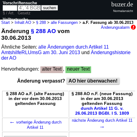
Vorschriftensuche
buzer.de
Normalansicht
§ / Art.
Gesetz
Volltextsuche
Start
>
Inhalt AO
>
§ 288
>
alle Fassungen
>
a.F. Fassung ab 30.06.2013
Änderungsalarm
Änderung
§ 288 AO
vom
nur in AO
30.06.2013
Ähnliche Seiten:
alle Änderungen durch Artikel 11
AmtshilfeRLUmsG am 30. Juni 2013
und
Änderungshistorie
der AO
Hervorhebungen:
alter Text
,
neuer Text
Änderung verpasst?
AO hier überwachen!
§ 288 AO a.F. (alte Fassung)
§ 288 AO n.F. (neue Fassung)
in der vor dem 30.06.2013
in der am 30.06.2013
geltenden Fassung
geltenden Fassung
durch Artikel 11 G. v.
26.06.2013 BGBl. I S. 1809
←
nächste Änderung durch Artikel 11
vorherige Änderung durch
→
Artikel 11