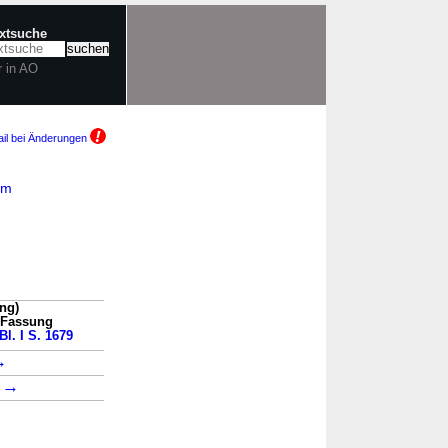
extsuche
r in AO
il bei Änderungen
am
ng)
n Fassung
Bl. I S. 1679
→
→
1