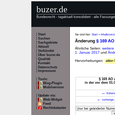
buzer.de
Bundesrecht - tagaktuell konsolidiert - alle Fassunge
Start
Sie sind hier:
Start
>
Inhaltsverz
Suchen
Änderung
§ 169 AO
Sachgebiete
Aktuell
Ähnliche Seiten:
weitere
Verkündet
1. Januar 2017
und
Ände
Über buzer.de
Qualität
Hervorhebungen:
alter 
Kontakt
Datenschutz
Impressum
Tools:
§ 169 AO a
in der vor dem 01.
Blog-Plugin
Mobilversion
←
früher
Update via:
←
Web-Widget
vorherige 
Feed
Rechtskataster