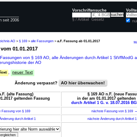
Vorschriftensuche
Vollt
§ / Artikel
Gesetz
n seit 2006
nu
eichnis AO
>
§ 169
>
alle Fassungen
>
a.F. Fassung ab 01.01.2017
Ma
vom 01.01.2017
 Fassungen von § 169 AO
,
alle Änderungen durch Artikel 1 StVfModG 
rungshistorie der AO
Text
,
neuer Text
Änderung verpasst?
AO hier überwachen!
.F. (alte Fassung)
§ 169 AO n.F. (neue Fassu
01.2017 geltenden Fassung
in der am 01.01.2017 geltende
durch Artikel 1 G. v. 18.07.2016 BG
e Fassung von § 169
nächste Fassung von § 169
Änderung durch Artikel 1
nächste Änderung durch Artikel 