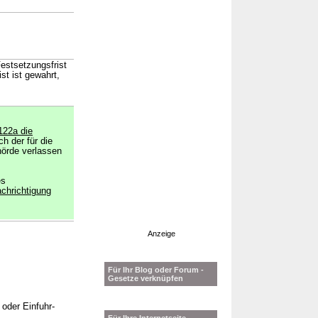
estsetzungsfrist
st ist gewahrt,
122a die
h der für die
hörde verlassen
es
chrichtigung
Anzeige
Für Ihr Blog oder Forum -
Gesetze verknüpfen
oder Einfuhr-