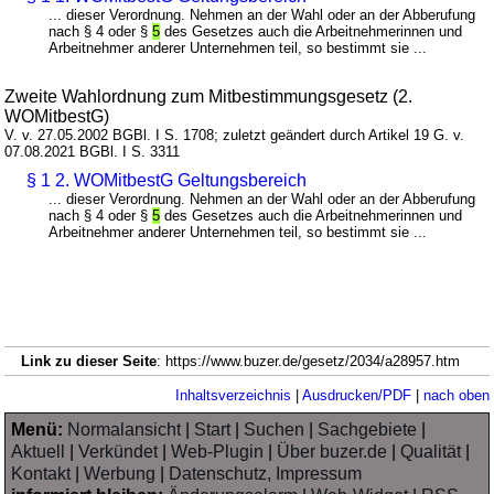
... dieser Verordnung. Nehmen an der Wahl oder an der Abberufung
nach § 4 oder §
5
des Gesetzes auch die Arbeitnehmerinnen und
Arbeitnehmer anderer Unternehmen teil, so bestimmt sie ...
Zweite Wahlordnung zum Mitbestimmungsgesetz (2.
WOMitbestG)
V. v. 27.05.2002 BGBl. I S. 1708; zuletzt geändert durch Artikel 19 G. v.
07.08.2021 BGBl. I S. 3311
§ 1 2. WOMitbestG Geltungsbereich
... dieser Verordnung. Nehmen an der Wahl oder an der Abberufung
nach § 4 oder §
5
des Gesetzes auch die Arbeitnehmerinnen und
Arbeitnehmer anderer Unternehmen teil, so bestimmt sie ...
Link zu dieser Seite
: https://www.buzer.de/gesetz/2034/a28957.htm
Inhaltsverzeichnis
|
Ausdrucken/PDF
|
nach oben
Menü:
Normalansicht
|
Start
|
Suchen
|
Sachgebiete
|
Aktuell
|
Verkündet
|
Web-Plugin
|
Über buzer.de
|
Qualität
|
Kontakt
|
Werbung
|
Datenschutz, Impressum