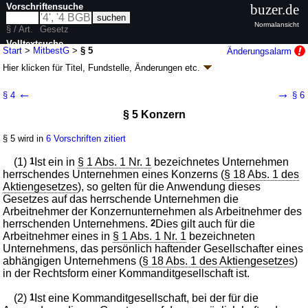
Vorschriftensuche
buzer.de
Normalansicht
§ / Art.
Gesetz
Volltextsuche
Start
>
MitbestG
>
§ 5
Änderungsalarm
Hier klicken für
Titel, Fundstelle, Änderungen
etc.
nur in MitbestG
§ 5 - Mitbestimmungsgesetz (MitbestG)
←
→
§ 4
§ 6
G. v. 04.05.1976
BGBl. I S. 1153
; zuletzt geändert durch
Artikel 17
G. v.
§ 5 Konzern
07.08.2021
BGBl. I S. 3311
Geltung ab 01.07.1976; FNA: 801-8
Betriebsverfassung und Mitbestimmung
§ 5 wird in
6 Vorschriften zitiert
5 weitere Fassungen
|
wird in 162 Vorschriften zitiert
Erster Teil Geltungsbereich
(1)
1
Ist ein in
§ 1 Abs. 1 Nr. 1
bezeichnetes Unternehmen
herrschendes Unternehmen eines Konzerns (
§ 18 Abs. 1 des
Aktiengesetzes
), so gelten für die Anwendung dieses
Gesetzes auf das herrschende Unternehmen die
Arbeitnehmer der Konzernunternehmen als Arbeitnehmer des
herrschenden Unternehmens.
2
Dies gilt auch für die
Arbeitnehmer eines in
§ 1 Abs. 1 Nr. 1
bezeichneten
Unternehmens, das persönlich haftender Gesellschafter eines
abhängigen Unternehmens (
§ 18 Abs. 1 des Aktiengesetzes
)
in der Rechtsform einer Kommanditgesellschaft ist.
(2)
1
Ist eine Kommanditgesellschaft, bei der für die