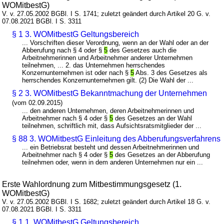
WOMitbestG)
V. v. 27.05.2002 BGBl. I S. 1741; zuletzt geändert durch Artikel 20 G. v.
07.08.2021 BGBl. I S. 3311
§ 1 3. WOMitbestG Geltungsbereich
... Vorschriften dieser Verordnung, wenn an der Wahl oder an der
Abberufung nach § 4 oder §
5
des Gesetzes auch die
Arbeitnehmerinnen und Arbeitnehmer anderer Unternehmen
teilnehmen, ... 2. das Unternehmen herrschendes
Konzernunternehmen ist oder nach §
5
Abs. 3 des Gesetzes als
herrschendes Konzernunternehmen gilt. (2) Die Wahl der ...
§ 2 3. WOMitbestG Bekanntmachung der Unternehmen
(vom 02.09.2015)
... den anderen Unternehmen, deren Arbeitnehmerinnen und
Arbeitnehmer nach § 4 oder §
5
des Gesetzes an der Wahl
teilnehmen, schriftlich mit, dass Aufsichtsratsmitglieder der ...
§ 88 3. WOMitbestG Einleitung des Abberufungsverfahrens
... ein Betriebsrat besteht und dessen Arbeitnehmerinnen und
Arbeitnehmer nach § 4 oder §
5
des Gesetzes an der Abberufung
teilnehmen oder, wenn in dem anderen Unternehmen nur ein ...
Erste Wahlordnung zum Mitbestimmungsgesetz (1.
WOMitbestG)
V. v. 27.05.2002 BGBl. I S. 1682; zuletzt geändert durch Artikel 18 G. v.
07.08.2021 BGBl. I S. 3311
§ 1 1. WOMitbestG Geltungsbereich