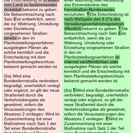
vom Land zu bestimmenden
das Einverständnis des
Amtsblatt
bekannt zu geben.
Fernstraßen-Bundesamtes
Die Bekanntmachung nach
einzuholen.
6
Die Entscheidung ist
Satz
4
ist entbehrlich, wenn
nach Maßgabe des § 27a des
die zur Widmung, Umstufung
Verwaltungsverfahrensgesetzes
oder Einziehung
öffentlich
bekannt zu geben.
7
Die
vorgesehenen Straßen
Bekanntmachung nach Satz
6
ist
bereits
in den im
entbehrlich, wenn die zur
Planfeststellungsverfahren
Widmung, Umstufung oder
ausgelegten Plänen als
Einziehung vorgesehenen Straßen
solche kenntlich und die
in den im
Entscheidung mit dem
Planfeststellungsverfahren
im
Planfeststellungsbeschluss
Internet veröffentlichten oder
bekannt gemacht worden ist.
ausgelegten Plänen als solche
kenntlich und die Entscheidung mit
(6a) Wird eine
dem Planfeststellungsbeschluss
Bundesfernstraße verbreitert,
bekannt gemacht worden ist.
begradigt, unerheblich verlegt
oder ergänzt, so gilt der neue
(6a)
1
Wird eine Bundesfernstraße
Straßenteil durch die
verbreitert, begradigt, unerheblich
Verkehrsübergabe als
verlegt oder ergänzt, so gilt der
gewidmet, sofern die
neue Straßenteil durch die
Voraussetzungen des
Verkehrsübergabe als gewidmet,
Absatzes 2 vorliegen. Wird im
sofern die Voraussetzungen des
Zusammenhang mit einer
Absatzes 2 vorliegen.
2
Wird im
Maßnahme nach Satz 1 der
Zusammenhang mit einer
Teil einer Bundesfernstraße
Maßnahme nach Satz 1 der Teil
dem Verkehr auf Dauer
einer Bundesfernstraße dem