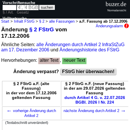
Vorschriftensuche
buzer.de
Normalansicht
§ / Art.
Gesetz
Volltextsuche
Start
>
Inhalt FStrG
>
§ 2
>
alle Fassungen
>
a.F. Fassung ab 17.12.2006
Änderungsalarm
Änderung
§ 2 FStrG
vom
nur in FStrG
17.12.2006
Ähnliche Seiten:
alle Änderungen durch Artikel 2 InfraStZuG
am 17. Dezember 2006
und
Änderungshistorie des FStrG
Hervorhebungen:
alter Text
,
neuer Text
Änderung verpasst?
FStrG hier überwachen!
§ 2 FStrG a.F. (alte
§ 2 FStrG n.F. (neue Fassung)
Fassung)
in der am 29.07.2026 geltenden
in der vor dem 17.12.2006
Fassung
geltenden Fassung
durch Artikel 4 G. v. 22.07.2026
BGBl. 2026 I Nr. 224
←
→
vorherige Änderung durch
nächste Änderung durch Artikel 2
Artikel 2
(Textabschnitt unverändert)