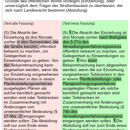
Gründe des öffentlichen Wohls vorliegen (Einziehung), oder
unverzüglich dem Träger der Straßenbaulast zu überlassen, der
sich nach Landesrecht bestimmt (Abstufung).
(Text alte Fassung)
(Text neue Fassung)
(5) Die Absicht der
(5)
1
Die Absicht der Einziehung ist
Einziehung ist drei Monate
drei Monate vorher
nach Maßgabe
vorher
in den Gemeinden, die
des § 27a des
die Straße berührt,
öffentlich
Verwaltungsverfahrensgesetzes
bekannt zu machen, um
öffentlich bekannt zu machen, um
Gelegenheit zu
Gelegenheit zu Einwendungen zu
Einwendungen zu geben. Von
geben.
2
Von
einer
der
Bekanntmachung kann
Bekanntmachung kann abgesehen
abgesehen werden, wenn die
werden, wenn die zur Einziehung
zur Einziehung vorgesehenen
vorgesehenen Teilstrecken in den
Teilstrecken in den in einem
in einem
Planfeststellungs- oder
Planfeststellungsverfahren
Plangenehmigungsverfahren
ausgelegten Plänen als
ausgelegten Plänen als solche
solche kenntlich gemacht
kenntlich gemacht worden sind
worden sind oder Teilstrecken
oder Teilstrecken im
im Zusammenhang mit
Zusammenhang mit Änderungen
Änderungen von
von unwesentlicher Bedeutung (§
unwesentlicher Bedeutung (§
74b des
17 Abs. 2)
eingezogen
Verwaltungsverfahrensgesetzes)
werden sollen. Die Abstufung
eingezogen werden sollen.
3
Die
soll nur zum Ende eines
Abstufung soll nur zum Ende eines
Rechnungsjahres
Rechnungsjahres ausgesprochen