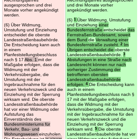
ausgesprochen und drei
und drei Monate vorher
Monate vorher angekündigt
angekündigt werden.
werden.
(6)
1
Über Widmung, Umstufung
(6) Über Widmung,
und Einziehung
einer
Umstufung und Einziehung
Bundesfernstraße
entscheidet
das
entscheidet die oberste
Fernstraßen-Bundesamt, soweit
Landesstraßenbaubehörde.
dem Bund
die
Verwaltung einer
Die Entscheidung kann auch
Bundesfernstraße zusteht.
2
Im
in einem
Übrigen entscheidet die
oberste
Planfeststellungsbeschluss
Landesstraßenbaubehörde.
3
nach § 17
Abs. 1
mit der
Abstufungen in eine Straße nach
Maßgabe erfolgen, dass die
Landesrecht können nur nach
Widmung mit der
vorheriger Zustimmung der
Verkehrsübergabe, die
betroffenen obersten
Umstufung mit der
Landesstraßenbaubehörde
Ingebrauchnahme für den
erfolgen.
4
Die Entscheidung kann
neuen Verkehrszweck und die
auch in einem
Einziehung mit der Sperrung
Planfeststellungsbeschluss nach §
wirksam wird. Die oberste
17 mit der Maßgabe erfolgen,
Landesstraßenbaubehörde
dass die Widmung mit der
hat vor einer Widmung oder
Verkehrsübergabe, die Umstufung
Aufstufung das
mit der Ingebrauchnahme für den
Einverständnis des
neuen Verkehrszweck und die
Bundesministeriums für
Einziehung mit der Sperrung
Verkehr, Bau- und
wirksam wird.
5
Die oberste
Wohnungswesen
einzuholen.
Landesstraßenbaubehörde hat vor
Die Entscheidung ist
in einem
einer Widmung oder Aufstufung