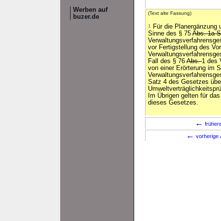
Werben auf
(Text alte Fassung)
buzer.de
1
Für die Planergänzung 
Sinne des § 75
Abs. 1a 
Verwaltungsverfahrensges
vor Fertigstellung des Vo
Verwaltungsverfahrensge
Fall des § 76
Abs.
1 des 
von einer Erörterung im 
Verwaltungsverfahrensge
Satz 4 des Gesetzes übe
Umweltverträglichkeitsp
Im Übrigen gelten für das
dieses Gesetzes.
←
früher
←
vorherige 