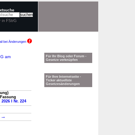
extsuche
r in FStrG
il bei Änderungen
ZuG am
Für Ihr Blog oder Forum -
Gesetze verknüpfen
Für Ihre Internetseite -
Ticker aktuellste
Gesetzesänderungen
sung)
n Fassung
 2026 I Nr. 224
→
2