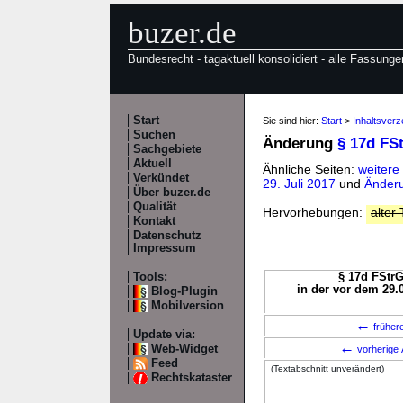
buzer.de
Bundesrecht - tagaktuell konsolidiert - alle Fassunge
Start
Sie sind hier:
Start
>
Inhaltsverz
Suchen
Änderung
§ 17d FS
Sachgebiete
Aktuell
Ähnliche Seiten:
weitere
Verkündet
29. Juli 2017
und
Änderu
Über buzer.de
Qualität
Hervorhebungen:
alter 
Kontakt
Datenschutz
Impressum
Tools:
§ 17d FStrG
in der vor dem 29.
Blog-Plugin
Mobilversion
←
früher
Update via:
←
Web-Widget
vorherige 
Feed
(Textabschnitt unverändert)
Rechtskataster