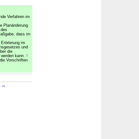
nde Verfahren im
ie Planänderung
 des
Maßgabe, dass im
 Erörterung im
ensgesetzes und
ber die
n werden kann.
2
die Vorschriften
→
2