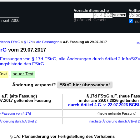
Vorschriftensuche
Vollt
§ / Artikel
Gesetz
n seit 2006
nu
eichnis FStrG
>
§ 17d
>
alle Fassungen
>
a.F. Fassung ab 29.07.2017
Ma
trG
vom 29.07.2017
 Fassungen von § 17d FStrG
,
alle Änderungen durch Artikel 2 InfraSt
ngshistorie des FStrG
Text
,
neuer Text
Änderung verpasst?
FStrG hier überwachen!
 a.F. (alte Fassung)
§ 17d FStrG n.F. (neue Fas
07.2017 geltenden Fassung
in der am 29.07.2026 geltende
durch Artikel 4 G. v. 22.07.2026 BGBl.
e Fassung von § 17d
(heute geltende Fassung)
Änderung durch Artikel 2
nächste Änderung durch Artikel 
§ 17d Planänderung vor Fertigstellung des Vorhabens