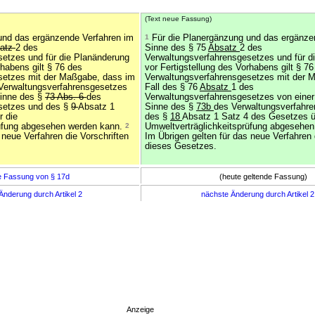
(Text neue Fassung)
und das ergänzende Verfahren im
1
Für die Planergänzung und das ergänze
Satz
2 des
Sinne des § 75
Absatz
2 des
etzes und für die Planänderung
Verwaltungsverfahrensgesetzes und für d
rhabens gilt § 76 des
vor Fertigstellung des Vorhabens gilt § 76
setzes mit der Maßgabe, dass im
Verwaltungsverfahrensgesetzes mit der 
Verwaltungsverfahrensgesetzes
Fall des § 76
Absatz
1 des
Sinne des §
73 Abs. 6
des
Verwaltungsverfahrensgesetzes von einer
setzes und des §
9
Absatz 1
Sinne des §
73b
des Verwaltungsverfahr
r die
des §
18
Absatz 1 Satz 4 des Gesetzes ü
rüfung abgesehen werden kann.
2
Umweltverträglichkeitsprüfung abgesehe
 neue Verfahren die Vorschriften
Im Übrigen gelten für das neue Verfahren 
dieses Gesetzes.
e Fassung von § 17d
(heute geltende Fassung)
Änderung durch Artikel 2
nächste Änderung durch Artikel 
Anzeige