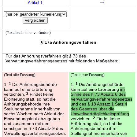
→
Artikel 1
(Textabschnitt unverändert)
§ 17a Anhörungsverfahren
Für das Anhörungsverfahren gilt § 73 des
Verwaltungsverfahrensgesetzes mit folgenden Maßgaben:
(Text alte Fassung)
(Text neue Fassung)
1.
1
Die Anhörungsbehörde
1.
1
Die Anhörungsbehörde
kann auf eine Erörterung
kann auf eine Erörterung
im
verzichten.
2
Findet keine
Sinne des § 73 Absatz 6 des
Erörterung statt, so hat die
Verwaltungsverfahrensgesetzes
Anhörungsbehörde ihre
und des § 18 Absatz 1 Satz 4
Stellungnahme innerhalb von
des Gesetzes über die
sechs Wochen nach Ablauf der
Umweltverträglichkeitsprüfung
Einwendungsfrist abzugeben
verzichten.
2
Findet keine
und zusammen mit den
Erörterung statt, so hat die
sonstigen in § 73 Absatz 9 des
Anhörungsbehörde ihre
Verwaltungsverfahrensgesetzes
Stellungnahme innerhalb von