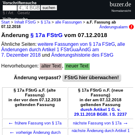
Vorschriftensuche
buzer.de
Normalansicht
§ / Art.
Gesetz
Volltextsuche
Start
>
Inhalt FStrG
>
§ 17a
>
alle Fassungen
>
a.F. Fassung ab
07.12.2018
Änderungsalarm
nur in FStrG
Änderung
§ 17a FStrG
vom 07.12.2018
Ähnliche Seiten:
weitere Fassungen von § 17a FStrG
,
alle
Änderungen durch Artikel 1 FStrGuaÄndG am
7. Dezember 2018
und
Änderungshistorie des FStrG
Hervorhebungen:
alter Text
,
neuer Text
Änderung verpasst?
FStrG hier überwachen!
§ 17a FStrG a.F. (alte
§ 17a FStrG n.F. (neue
Fassung)
Fassung)
in der vor dem 07.12.2018
in der am 07.12.2018
geltenden Fassung
geltenden Fassung
durch Artikel 1 G. v.
29.11.2018 BGBl. I S. 2237
←
→
frühere Fassung von § 17a
nächste Fassung von § 17a
←
nächste Änderung durch Artikel 1
vorherige Änderung durch