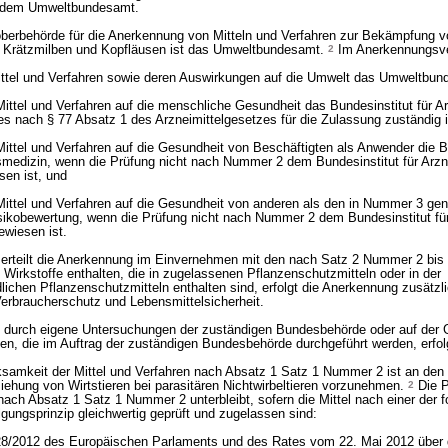
t dem Umweltbundesamt.
erbehörde für die Anerkennung von Mitteln und Verfahren zur Bekämpfung v
 Krätzmilben und Kopfläusen ist das Umweltbundesamt.
2
Im Anerkennungsver
ittel und Verfahren sowie deren Auswirkungen auf die Umwelt das Umweltbun
ittel und Verfahren auf die menschliche Gesundheit das Bundesinstitut für Ar
es nach § 77 Absatz 1 des Arzneimittelgesetzes für die Zulassung zuständig i
Mittel und Verfahren auf die Gesundheit von Beschäftigten als Anwender die B
smedizin, wenn die Prüfung nicht nach Nummer 2 dem Bundesinstitut für Arzn
en ist, und
Mittel und Verfahren auf die Gesundheit von anderen als den in Nummer 3 g
isikobewertung, wenn die Prüfung nicht nach Nummer 2 dem Bundesinstitut für
wiesen ist.
teilt die Anerkennung im Einvernehmen mit den nach Satz 2 Nummer 2 bis 
 Wirkstoffe enthalten, die in zugelassenen Pflanzenschutzmitteln oder in der
lichen Pflanzenschutzmitteln enthalten sind, erfolgt die Anerkennung zusät
erbraucherschutz und Lebensmittelsicherheit.
n durch eigene Untersuchungen der zuständigen Bundesbehörde oder auf der 
n, die im Auftrag der zuständigen Bundesbehörde durchgeführt werden, erfol
samkeit der Mittel und Verfahren nach Absatz 1 Satz 1 Nummer 2 ist an den 
iehung von Wirtstieren bei parasitären Nichtwirbeltieren vorzunehmen.
2
Die P
nach Absatz 1 Satz 1 Nummer 2 unterbleibt, sofern die Mittel nach einer der 
gungsprinzip gleichwertig geprüft und zugelassen sind:
528/2012 des Europäischen Parlaments und des Rates vom 22. Mai 2012 über 