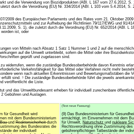
arkt und die Verwendung von Biozidprodukten (ABl. L 167 vom 27.6.2012, S.
zuletzt durch die Verordnung (EU) Nr. 334/2014 (ABl. L 103 vom 5.4.2014, S. 
1107/2009 des Europäischen Parlaments und des Rates vom 21. Oktober 2009
lanzenschutzmitteln und zur Aufhebung der Richtlinien 79/117/EWG und 91/
.11.2009, S. 1), die zuletzt durch die Verordnung (EU) Nr. 652/2014 (ABl. L 
 worden ist, oder
kungen von Mitteln nach Absatz 1 Satz 1 Nummer 1 und 2 auf die menschlic
wirkungen auf die Umwelt unterbleibt, sofern die Mittel oder ihre Biozidwirksto
orschriften geprüft und zugelassen sind.
 zu widerrufen, wenn die zuständige Bundesoberbehörde davon Kenntnis erlan
orderliche Verkehrsfähigkeit für das Mittel oder Verfahren nicht mehr besteh
esondere wenn nach aktuellen Erkenntnissen und Bewertungsmaßstäben die 
erfüllt sind.
3
Die zuständige Bundesoberbehörde führt die jeweils anerkannte
d veröffentlicht die Liste.
itut und das Umweltbundesamt erheben für individuell zurechenbare öffentlich
 2 Gebühren und Auslagen.
(Text neue Fassung)
m für Gesundheit wird
(9) Das Bundesministerium für Gesundhei
hmen mit dem Bundesministerium
ermächtigt, im Einvernehmen mit dem Bu
, Bau
und
Reaktorsicherheit
durch
für Umwelt,
Naturschutz
und
nukleare Sic
Zustimmung des Bundesrates die
Rechtsverordnung ohne Zustimmung des 
stände der individuell
gebührenpflichtigen Tatbestände der indivi