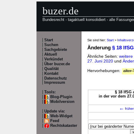
buzer.de
Bundesrecht - tagaktuell konsolidiert - alle Fassunge
Start
Sie sind hier:
Start
>
Inhaltsverz
Suchen
Änderung
§ 18 IfSG
Sachgebiete
Aktuell
Ähnliche Seiten:
weitere
Verkündet
27. Juni 2020
und
Änder
Über buzer.de
Qualität
Hervorhebungen:
alter 
Kontakt
Datenschutz
Impressum
Tools:
§ 18 IfSG 
in der vor dem 27.
Blog-Plugin
Mobilversion
←
früher
Update via:
Web-Widget
Feed
Rechtskataster