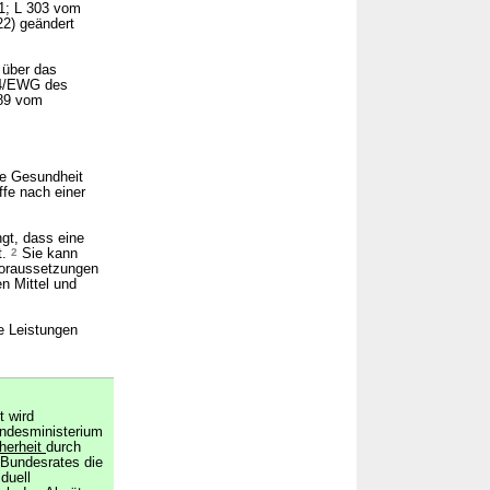
 1; L 303 vom
22) geändert
 über das
414/EWG des
189 vom
he Gesundheit
ffe nach einer
gt, dass eine
t.
2
Sie kann
Voraussetzungen
n Mittel und
e Leistungen
t wird
ndesministerium
herheit
durch
Bundesrates die
duell