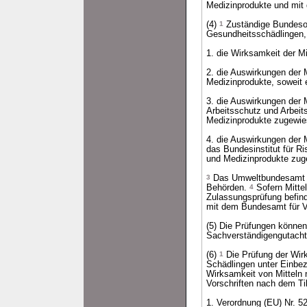
Medizinprodukte und mi
(4)
1
Zuständige Bundesob
Gesundheitsschädlingen,
1. die Wirksamkeit der M
2. die Auswirkungen der M
Medizinprodukte, soweit 
3. die Auswirkungen der 
Arbeitsschutz und Arbeit
Medizinprodukte zugewies
4. die Auswirkungen der 
das Bundesinstitut für R
und Medizinprodukte zuge
3
Das Umweltbundesamt er
Behörden.
4
Sofern Mittel
Zulassungsprüfung befind
mit dem Bundesamt für V
(5) Die Prüfungen könne
Sachverständigengutachte
(6)
1
Die Prüfung der Wirk
Schädlingen unter Einbez
Wirksamkeit von Mitteln 
Vorschriften nach dem Til
1. Verordnung (EU) Nr. 