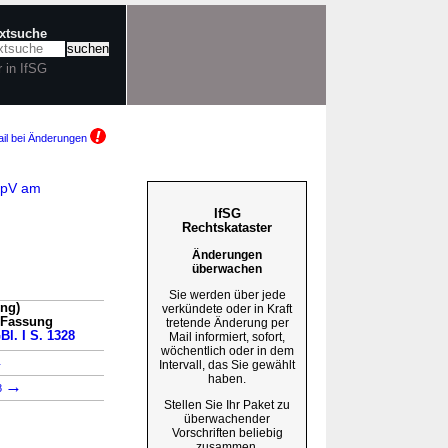
extsuche
r in IfSG
il bei Änderungen
AnpV am
IfSG
Rechtskataster
Änderungen
überwachen
Sie werden über jede
ung)
verkündete oder in Kraft
n Fassung
tretende Änderung per
Bl. I S. 1328
Mail informiert, sofort,
wöchentlich oder in dem
→
Intervall, das Sie gewählt
haben.
→
8
Stellen Sie Ihr Paket zu
überwachender
Vorschriften beliebig
zusammen.