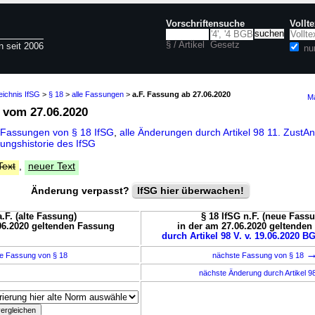
Vorschriftensuche
Vollt
§ / Artikel
Gesetz
n seit 2006
nu
eichnis IfSG
>
§ 18
>
alle Fassungen
>
a.F. Fassung ab 27.06.2020
Ma
vom 27.06.2020
 Fassungen von § 18 IfSG
,
alle Änderungen durch Artikel 98 11. Zust
ungshistorie des IfSG
Text
,
neuer Text
Änderung verpasst?
IfSG hier überwachen!
a.F. (alte Fassung)
§ 18 IfSG n.F. (neue Fass
06.2020 geltenden Fassung
in der am 27.06.2020 geltende
durch Artikel 98 V. v. 19.06.2020 BG
e Fassung von § 18
nächste Fassung von § 18
nächste Änderung durch Artikel 9