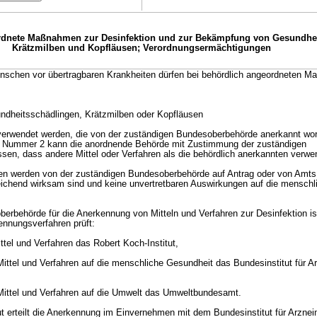
rdnete Maßnahmen zur Desinfektion und zur Bekämpfung von Gesundhei
Krätzmilben und Kopfläusen; Verordnungsermächtigungen
chen vor übertragbaren Krankheiten dürfen bei behördlich angeordneten M
dheitsschädlingen, Krätzmilben oder Kopfläusen
 verwendet werden, die von der zuständigen Bundesoberbehörde anerkannt wo
Nummer 2 kann die anordnende Behörde mit Zustimmung der zuständigen
en, dass andere Mittel oder Verfahren als die behördlich anerkannten verwe
hren werden von der zuständigen Bundesoberbehörde auf Antrag oder von Amt
eichend wirksam sind und keine unvertretbaren Auswirkungen auf die mensch
rbehörde für die Anerkennung von Mitteln und Verfahren zur Desinfektion is
nnungsverfahren prüft:
ttel und Verfahren das Robert Koch-Institut,
ittel und Verfahren auf die menschliche Gesundheit das Bundesinstitut für Ar
Mittel und Verfahren auf die Umwelt das Umweltbundesamt.
t erteilt die Anerkennung im Einvernehmen mit dem Bundesinstitut für Arzneim