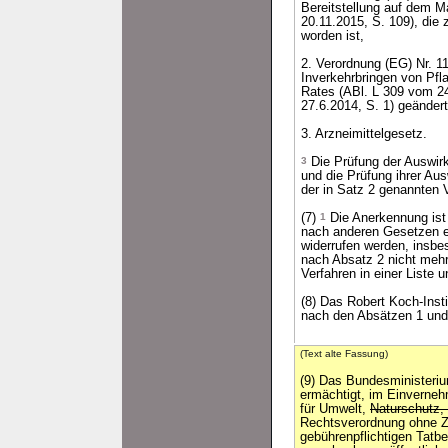
Bereitstellung auf dem M
20.11.2015, S. 109), die 
worden ist,
2. Verordnung (EG) Nr. 
Inverkehrbringen von Pf
Rates (ABl. L 309 vom 24
27.6.2014, S. 1) geändert
3. Arzneimittelgesetz.
3
Die Prüfung der Auswir
und die Prüfung ihrer Aus
der in Satz 2 genannten V
(7)
1
Die Anerkennung ist
nach anderen Gesetzen erf
widerrufen werden, insb
nach Absatz 2 nicht mehr 
Verfahren in einer Liste un
(8) Das Robert Koch-Inst
nach den Absätzen 1 und
(Text alte Fassung)
(9) Das Bundesministeriu
ermächtigt, im Einverne
für Umwelt,
Naturschutz
Rechtsverordnung ohne 
gebührenpflichtigen Tatbe