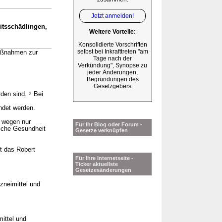
Jetzt anmelden!
tsschädlingen,
Weitere Vorteile:
Konsolidierte Vorschriften
selbst bei Inkrafttreten "am
aßnahmen zur
Tage nach der
Verkündung", Synopse zu
jeder Änderungen,
Begründungen des
Gesetzgebers
rden sind.
2
Bei
ndet werden.
s wegen nur
Für Ihr Blog oder Forum -
liche Gesundheit
Gesetze verknüpfen
t das Robert
Für Ihre Internetseite -
Ticker aktuellste
Gesetzesänderungen
zneimittel und
ittel und