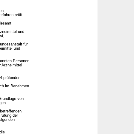
on
fahren prüft:
desamt,
zneimittel und
st,
undesanstalt für
eimittel und
enannten Personen
 Arzneimittel
4 prüfenden
zlich im Benehmen
Grundlage von
gen.
betreffenden
rüfung der
folgenden
die