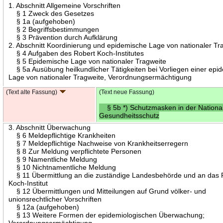
1. Abschnitt Allgemeine Vorschriften
§ 1 Zweck des Gesetzes
§ 1a (aufgehoben)
§ 2 Begriffsbestimmungen
§ 3 Prävention durch Aufklärung
2. Abschnitt Koordinierung und epidemische Lage von nationaler Tr
§ 4 Aufgaben des Robert Koch-Institutes
§ 5 Epidemische Lage von nationaler Tragweite
§ 5a Ausübung heilkundlicher Tätigkeiten bei Vorliegen einer epi
Lage von nationaler Tragweite, Verordnungsermächtigung
(Text alte Fassung)
(Text neue Fassung)
§ 5b *) Schutzmasken in der Nationa
Gesundheitsschutz
3. Abschnitt Überwachung
§ 6 Meldepflichtige Krankheiten
§ 7 Meldepflichtige Nachweise von Krankheitserregern
§ 8 Zur Meldung verpflichtete Personen
§ 9 Namentliche Meldung
§ 10 Nichtnamentliche Meldung
§ 11 Übermittlung an die zuständige Landesbehörde und an das 
Koch-Institut
§ 12 Übermittlungen und Mitteilungen auf Grund völker- und
unionsrechtlicher Vorschriften
§ 12a (aufgehoben)
§ 13 Weitere Formen der epidemiologischen Überwachung;
Verordnungsermächtigung