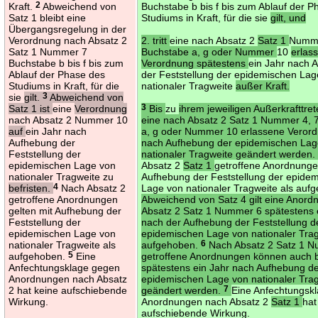
Kraft.
2
Abweichend von
Buchstabe b bis f bis zum Ablauf der 
Satz 1 bleibt eine
Studiums in Kraft, für die sie
gilt, und
Übergangsregelung in der
Verordnung nach Absatz 2
2. tritt
eine nach Absatz 2
Satz 1
Numm
Satz 1 Nummer 7
Buchstabe a, g oder Nummer
10
erlas
Buchstabe b bis f bis zum
Verordnung spätestens
ein Jahr nach 
Ablauf der Phase des
der Feststellung der epidemischen Lag
Studiums in Kraft, für die
nationaler Tragweite
außer Kraft.
sie
gilt.
3
Abweichend von
Satz 1 ist
eine
Verordnung
3
Bis
zu
ihrem jeweiligen Außerkrafttre
nach Absatz 2 Nummer 10
eine nach Absatz 2 Satz 1 Nummer 4, 
auf
ein Jahr nach
a, g oder Nummer 10 erlassene Veror
Aufhebung der
nach Aufhebung der epidemischen Lag
Feststellung der
nationaler Tragweite geändert werden
epidemischen Lage von
Absatz 2
Satz 1
getroffene Anordnunge
nationaler Tragweite zu
Aufhebung der Feststellung der epide
befristen.
4
Nach Absatz 2
Lage von nationaler Tragweite als auf
getroffene Anordnungen
Abweichend von Satz 4 gilt eine Anor
gelten mit Aufhebung der
Absatz 2 Satz 1 Nummer 6 spätestens 
Feststellung der
nach der Aufhebung der Feststellung d
epidemischen Lage von
epidemischen Lage von nationaler Trag
nationaler Tragweite als
aufgehoben.
6
Nach Absatz 2 Satz 1 
aufgehoben.
5
Eine
getroffene Anordnungen können auch b
Anfechtungsklage gegen
spätestens ein Jahr nach Aufhebung d
Anordnungen nach Absatz
epidemischen Lage von nationaler Tra
2 hat keine aufschiebende
geändert werden.
7
Eine Anfechtungsk
Wirkung.
Anordnungen nach Absatz 2
Satz 1
hat
aufschiebende Wirkung.