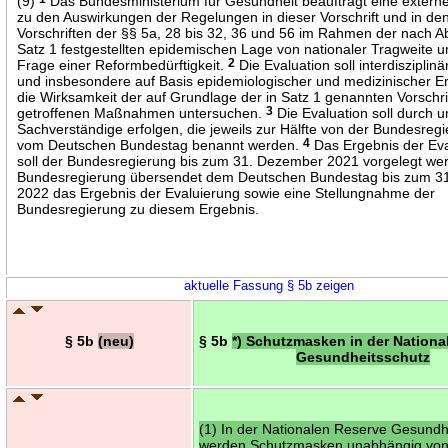
(9)
Das Bundesministerium für Gesundheit beauftragt eine externe
zu den Auswirkungen der Regelungen in dieser Vorschrift und in de
Vorschriften der §§ 5a, 28 bis 32, 36 und 56 im Rahmen der nach A
Satz 1 festgestellten epidemischen Lage von nationaler Tragweite u
Frage einer Reformbedürftigkeit.
2
Die Evaluation soll interdisziplinä
und insbesondere auf Basis epidemiologischer und medizinischer E
die Wirksamkeit der auf Grundlage der in Satz 1 genannten Vorschri
getroffenen Maßnahmen untersuchen.
3
Die Evaluation soll durch 
Sachverständige erfolgen, die jeweils zur Hälfte von der Bundesreg
vom Deutschen Bundestag benannt werden.
4
Das Ergebnis der Ev
soll der Bundesregierung bis zum 31. Dezember 2021 vorgelegt we
Bundesregierung übersendet dem Deutschen Bundestag bis zum 3
2022 das Ergebnis der Evaluierung sowie eine Stellungnahme der
Bundesregierung zu diesem Ergebnis.
aktuelle Fassung § 5b zeigen
§ 5b
(neu)
§ 5b
*) Schutzmasken in der Nationa
Gesundheitsschutz
(1) In der Nationalen Reserve Gesundh
werden Schutzmasken unabhängig von 