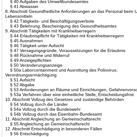
§ 40 Aufgaben des Umweltbundesamtes
§ 41 Abwasser
8. Abschnitt Gesundheitliche Anforderungen an das Personal beim
Lebensmitteln
§ 42 Tätigkeits- und Beschäftigungsverbote
§ 43 Belehrung, Bescheinigung des Gesundheitsamtes
9. Abschnitt Tätigkeiten mit Krankheitserregern
§ 44 Erlaubnispflicht für Tätigkeiten mit Krankheitserregern
§ 45 Ausnahmen
§ 46 Tätigkeit unter Aufsicht
§ 47 Versagungsgründe, Voraussetzungen für die Erlaubnis
§ 48 Rücknahme und Widerruf
§ 49 Anzeigepflichten
§ 50 Veränderungsanzeige
§ 50a Laborcontainment und Ausrottung des Poliovirus;
Verordnungsermächtigung
§ 51 Aufsicht
§ 52 Abgabe
§ 53 Anforderungen an Räume und Einrichtungen, Gefahrenvors
§ 53a Verfahren über eine einheitliche Stelle, Entscheidungsfrist
10. Abschnitt Vollzug des Gesetzes und zuständige Behörden
§ 54 Vollzug durch die Länder
§ 54a Vollzug durch die Bundeswehr
§ 54b Vollzug durch das Eisenbahn-Bundesamt
11. Abschnitt Angleichung an Gemeinschaftsrecht
§ 55 Angleichung an Gemeinschaftsrecht
12. Abschnitt Entschädigung in besonderen Fällen
§ 56 Entschädigung