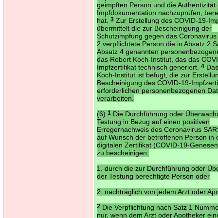
geimpften Person und die Authentizität
Impfdokumentation nachzuprüfen, berei
hat.
3
Zur Erstellung des COVID-19-Impf
übermittelt die zur Bescheinigung der
Schutzimpfung gegen das Coronaviru
2 verpflichtete Person die in Absatz 2 
Absatz 4 genannten personenbezogen
das Robert Koch-Institut, das das COV
Impfzertifikat technisch generiert.
4
Das
Koch-Institut ist befugt, die zur Erstell
Bescheinigung des COVID-19-Impfzertif
erforderlichen personenbezogenen Da
verarbeiten.
(6)
1
Die Durchführung oder Überwach
Testung in Bezug auf einen positiven
Erregernachweis des Coronavirus SAR
auf Wunsch der betroffenen Person in
digitalen Zertifikat (COVID-19-Genesene
zu bescheinigen:
1. durch die zur Durchführung oder Ü
der Testung berechtigte Person oder
2. nachträglich von jedem Arzt oder Ap
2
Die Verpflichtung nach Satz 1 Numme
nur, wenn dem Arzt oder Apotheker ein