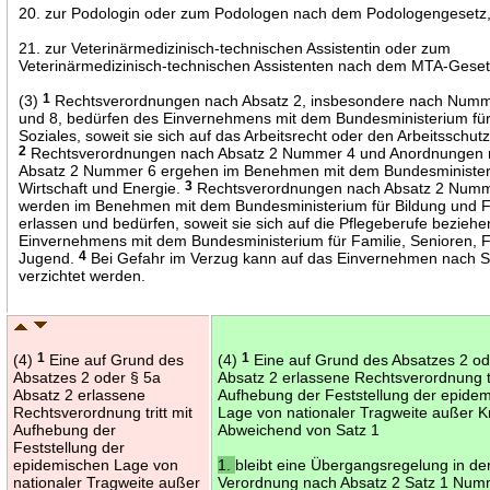
20. zur Podologin oder zum Podologen nach dem Podologengesetz
21. zur Veterinärmedizinisch-technischen Assistentin oder zum
Veterinärmedizinisch-technischen Assistenten nach dem MTA-Geset
(3)
1
Rechtsverordnungen nach Absatz 2, insbesondere nach Numme
und 8, bedürfen des Einvernehmens mit dem Bundesministerium für
Soziales, soweit sie sich auf das Arbeitsrecht oder den Arbeitsschut
2
Rechtsverordnungen nach Absatz 2 Nummer 4 und Anordnungen
Absatz 2 Nummer 6 ergehen im Benehmen mit dem Bundesminister
Wirtschaft und Energie.
3
Rechtsverordnungen nach Absatz 2 Num
werden im Benehmen mit dem Bundesministerium für Bildung und 
erlassen und bedürfen, soweit sie sich auf die Pflegeberufe beziehe
Einvernehmens mit dem Bundesministerium für Familie, Senioren, 
Jugend.
4
Bei Gefahr im Verzug kann auf das Einvernehmen nach S
verzichtet werden.
(4)
1
Eine auf Grund des
(4)
1
Eine auf Grund des Absatzes 2 o
Absatzes 2 oder § 5a
Absatz 2 erlassene Rechtsverordnung tr
Absatz 2 erlassene
Aufhebung der Feststellung der epide
Rechtsverordnung tritt mit
Lage von nationaler Tragweite außer K
Aufhebung der
Abweichend von Satz 1
Feststellung der
epidemischen Lage von
1.
bleibt eine Übergangsregelung in de
nationaler Tragweite außer
Verordnung nach Absatz 2 Satz 1 Num