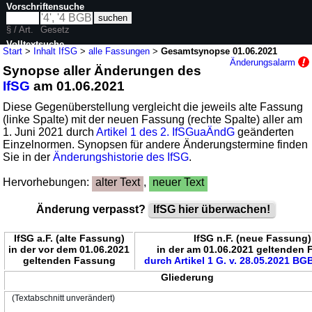
Vorschriftensuche
§ / Art.
Gesetz
Volltextsuche
Start
>
Inhalt IfSG
>
alle Fassungen
>
Gesamtsynopse 01.06.2021
Änderungsalarm
Synopse aller Änderungen des
nur in IfSG
IfSG
am 01.06.2021
Diese Gegenüberstellung vergleicht die jeweils alte Fassung
(linke Spalte) mit der neuen Fassung (rechte Spalte) aller am
1. Juni 2021 durch
Artikel 1 des 2. IfSGuaÄndG
geänderten
Einzelnormen. Synopsen für andere Änderungstermine finden
Sie in der
Änderungshistorie des IfSG
.
Hervorhebungen:
alter Text
,
neuer Text
Änderung verpasst?
IfSG hier überwachen!
IfSG a.F. (alte Fassung)
IfSG n.F. (neue Fassung)
in der vor dem 01.06.2021
in der am 01.06.2021 geltenden
geltenden Fassung
durch Artikel 1 G. v. 28.05.2021 BGBl
Gliederung
(Textabschnitt unverändert)