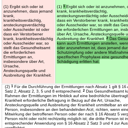
(1) Ergibt sich oder ist
(1)
1
Ergibt sich oder ist anzunehmen,
anzunehmen, dass jemand
krank, krankheitsverdächtig,
krank,
ansteckungsverdächtig oder Ausscheide
krankheitsverdächtig,
dass ein Verstorbener krank, krankheit
ansteckungsverdächtig
oder Ausscheider war, so stellt das Ge
oder Ausscheider ist oder
die erforderlichen Ermittlungen an, in
dass ein Verstorbener
über Art, Ursache, Ansteckungsquelle 
krank, krankheitsverdächtig
Ausbreitung der Krankheit.
2
Das Gesun
oder Ausscheider war, so
kann auch Ermittlungen anstellen, wenn
stellt das Gesundheitsamt
oder anzunehmen ist, dass jemand dur
die erforderlichen
Schutzimpfung oder andere Maßnahm
Ermittlungen an,
spezifischen Prophylaxe eine gesundhei
insbesondere über Art,
Schädigung erlitten hat.
Ursache,
Ansteckungsquelle und
Ausbreitung der Krankheit.
(2)
1
Für die Durchführung der Ermittlungen nach Absatz 1 gilt § 16
Satz 2, Absatz 2, 3, 5 und 8 entsprechend.
2
Das Gesundheitsamt ka
Rahmen der Ermittlungen im Hinblick auf eine bedrohliche übertrag
Krankheit erforderliche Befragung in Bezug auf die Art, Ursache,
Ansteckungsquelle und Ausbreitung der Krankheit unmittelbar an ein
Person, insbesondere an den behandelnden Arzt, richten, wenn ein
Mitwirkung der betroffenen Person oder der nach § 16 Absatz 5 verp
Person nicht oder nicht rechtzeitig möglich ist; die dritte Person ist i
entsprechender Anwendung von § 16 Absatz 2 Satz 3 und 4 zur Aus
verpflichtet.