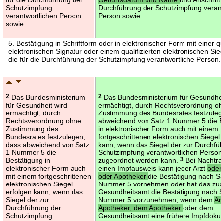
Schutzimpfung
Durchführung der Schutzimpfung veran
verantwortlichen Person
Person sowie
sowie
5. Bestätigung in Schriftform oder in elektronischer Form mit einer qu
elektronischen Signatur oder einem qualifizierten elektronischen Si
die für die Durchführung der Schutzimpfung verantwortliche Person.
2
Das Bundesministerium
2
Das Bundesministerium für Gesundhei
für Gesundheit wird
ermächtigt, durch Rechtsverordnung o
ermächtigt, durch
Zustimmung des Bundesrates festzule
Rechtsverordnung ohne
abweichend von Satz 1 Nummer 5 die 
Zustimmung des
in elektronischer Form auch mit einem
Bundesrates festzulegen,
fortgeschrittenen elektronischen Siegel
dass abweichend von Satz
kann, wenn das Siegel der zur Durchfü
1 Nummer 5 die
Schutzimpfung verantwortlichen Person
Bestätigung in
zugeordnet werden kann.
3
Bei Nachtr
elektronischer Form auch
einen Impfausweis kann jeder Arzt
ode
mit einem fortgeschrittenen
oder Apotheker
die Bestätigung nach S
elektronischen Siegel
Nummer 5 vornehmen oder hat das zu
erfolgen kann, wenn das
Gesundheitsamt die Bestätigung nach 
Siegel der zur
Nummer 5 vorzunehmen, wenn dem
A
Durchführung der
Apotheker, dem Apotheker
oder dem
Schutzimpfung
Gesundheitsamt eine frühere Impfdok