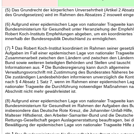
(5) Das Grundrecht der körperlichen Unversehrtheit (Artikel 2 Absat
des Grundgesetzes) wird im Rahmen des Absatzes 2 insoweit einge
(6) Aufgrund einer epidemischen Lage von nationaler Tragweite ka
Bundesministerium für Gesundheit unter Heranziehung der Empfeh
Robert Koch-Instituts Empfehlungen abgeben, um ein koordiniertes
innerhalb der Bundesrepublik Deutschland zu ermöglichen.
(7)
1
Das Robert Koch-Institut koordiniert im Rahmen seiner gesetzl
Aufgaben im Fall einer epidemischen Lage von nationaler Tragweite
Zusammenarbeit zwischen den Ländern und zwischen den Länder
Bund sowie weiteren beteiligten Behörden und Stellen und tauscht
Informationen aus.
2
Die Bundesregierung kann durch allgemeine
Verwaltungsvorschrift mit Zustimmung des Bundesrates Näheres b
Die zuständigen Landesbehörden informieren unverzüglich die Konta
nach § 4 Absatz 1 Satz 7, wenn im Rahmen einer epidemischen La
nationaler Tragweite die Durchführung notwendiger Maßnahmen na
Abschnitt nicht mehr gewährleistet ist.
(8) Aufgrund einer epidemischen Lage von nationaler Tragweite ka
Bundesministerium für Gesundheit im Rahmen der Aufgaben des B
insbesondere das Deutsche Rote Kreuz, die Johanniter-Unfall-Hilfe,
Malteser Hilfsdienst, den Arbeiter-Samariter-Bund und die Deutsch
Rettungs-Gesellschaft gegen Auslagenerstattung beauftragen, bei d
Bewältigung der epidemischen Lage von nationaler Tragweite Hilfe z
1