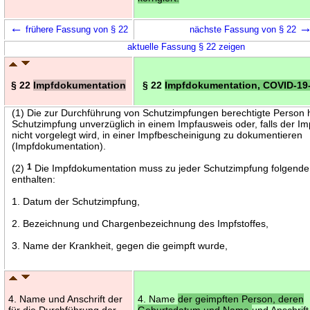
←
frühere Fassung von § 22
nächste Fassung von § 22
aktuelle Fassung § 22 zeigen
§ 22
Impfdokumentation
§ 22
Impfdokumentation, COVID-19-Z
(1) Die zur Durchführung von Schutzimpfungen berechtigte Person 
Schutzimpfung unverzüglich in einem Impfausweis oder, falls der I
nicht vorgelegt wird, in einer Impfbescheinigung zu dokumentieren
(Impfdokumentation).
(2)
1
Die Impfdokumentation muss zu jeder Schutzimpfung folgend
enthalten:
1. Datum der Schutzimpfung,
2. Bezeichnung und Chargenbezeichnung des Impfstoffes,
3. Name der Krankheit, gegen die geimpft wurde,
4. Name und Anschrift der
4. Name
der geimpften Person, deren
für die Durchführung der
Geburtsdatum und Name
und Anschrift