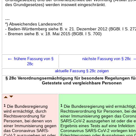
des Grundgesetzes) werden insoweit eingeschränkt.
---
*) Abweichendes Landesrecht
- Baden-Württemberg siehe B. v. 21. Dezember 2012 (BGBl. I S. 27
- Bremen siehe B. v. 18. Mai 2015 (BGBl. I S. 700)
←
frühere Fassung von §
nächste Fassung von § 28c
28c
aktuelle Fassung § 28c zeigen
§ 28c Verordnungsermächtigung für besondere Regelungen für
Getestete und vergleichbare Personen
1
Die Bundesregierung
1
Die Bundesregierung wird ermächtigt
wird ermächtigt, durch
Rechtsverordnung für Personen, bei d
Rechtsverordnung für
einer Immunisierung gegen das Corona
Personen, bei denen von
SARS-CoV-2 auszugehen ist oder die e
einer Immunisierung gegen
Ergebnis eines Tests auf eine Infektion
das Coronavirus SARS-
Coronavirus SARS-CoV-2 vorlegen kön
CoV-2 auszugehen ist oder
Erleichterungen oder Ausnahmen von 