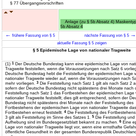
§ 77 Übergangsvorschriften
Anlage (zu § 5b Absatz 4) Maskenty
5b Absatz 4
←
→
frühere Fassung von § 5
nächste Fassung von § 5
aktuelle Fassung § 5 zeigen
§ 5 Epidemische Lage von nationaler Tragweite
(1)
1
Der Deutsche Bundestag kann eine epidemische Lage von nati
Tragweite feststellen, wenn die Voraussetzungen nach Satz 6 vorli
Deutsche Bundestag hebt die Feststellung der epidemischen Lage 
nationaler Tragweite wieder auf, wenn die Voraussetzungen nach Sa
mehr vorliegen.
3
Die Feststellung nach Satz 1 gilt als nach Satz 2
sofern der Deutsche Bundestag nicht spätestens drei Monate nach 
Feststellung nach Satz 1 das Fortbestehen der epidemischen Lage
nationaler Tragweite feststellt; dies gilt entsprechend, sofern der D
Bundestag nicht spätestens drei Monate nach der Feststellung des
Fortbestehens der epidemischen Lage von nationaler Tragweite da
Fortbestehen erneut feststellt.
4
Die Feststellung des Fortbestehens
3 gilt als Feststellung im Sinne des Satzes 1.
5
Die Feststellung und 
Aufhebung sind im Bundesgesetzblatt bekannt zu machen.
6
Eine e
Lage von nationaler Tragweite liegt vor, wenn eine ernsthafte Gefahr
öffentliche Gesundheit in der gesamten Bundesrepublik Deutschland