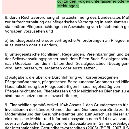
cc) zu den Folgen unterlassener oder 
Meldungen;
8. durch Rechtsverordnung ohne Zustimmung des Bundesrates M
zur Aufrechterhaltung der pflegerischen Versorgung in ambulanten 
stationären Pflegeeinrichtungen in Abweichung von bestehenden ge
Vorgaben vorzusehen und
a) bundesgesetzliche oder vertragliche Anforderungen an Pflegeein
auszusetzen oder zu ändern,
b) untergesetzliche Richtlinien, Regelungen, Vereinbarungen und B
der Selbstverwaltungspartner nach dem Elften Buch Sozialgesetzb
nach Gesetzen, auf die im Elften Buch Sozialgesetzbuch Bezug g
wird, anzupassen, zu ergänzen oder auszusetzen,
c) Aufgaben, die über die Durchführung von körperbezogenen
Pflegemaßnahmen, pflegerischen Betreuungsmaßnahmen und Hilfe
Haushaltsführung bei Pflegebedürftigen hinaus regelmäßig von
Pflegeeinrichtungen, Pflegekassen und Medizinischen Diensten zu 
sind, auszusetzen oder einzuschränken;
9. Finanzhilfen gemäß Artikel 104b Absatz 1 des Grundgesetzes für
Investitionen der Länder, Gemeinden und Gemeindeverbände zur t
Modernisierung der Gesundheitsämter und zum Anschluss dieser a
elektronische Melde- und Informationssystem nach § 14 sowie zum
oder zur Aufrechterhaltung von Kernkapazitäten im Sinne der Anlage
der Internationalen Gesundheitsvorschriften (2005) (BGBl. 2007 II S