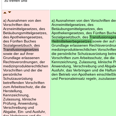
zu treffen und
a) Ausnahmen von den
a) Ausnahmen von den Vorschriften de
Vorschriften des
Arzneimittelgesetzes, des
Arzneimittelgesetzes, des
Betäubungsmittelgesetzes, des
Betäubungsmittelgesetzes,
Apothekengesetzes, des Fünften Buch
des Apothekengesetzes,
Sozialgesetzbuch, des
Transfusionsges
des Fünften Buches
Heilmittelwerbegesetzes
sowie der auf 
Sozialgesetzbuch, des
Grundlage erlassenen Rechtsverordnu
Transfusionsgesetzes
medizinprodukterechtlichen Vorschrifte
sowie der auf ihrer
die persönliche Schutzausrüstung betr
Grundlage erlassenen
Vorschriften zum Arbeitsschutz, die die
Rechtsverordnungen, der
Kennzeichnung, Zulassung, klinische P
medizinprodukterechtlichen
Anwendung, Verschreibung und Abgabe
Vorschriften und der die
Ausfuhr, das Verbringen und die Haftu
persönliche
den Betrieb von Apotheken einschließli
Schutzausrüstung
und Personaleinsatz regeln, zuzulasse
betreffenden Vorschriften
zum Arbeitsschutz, die die
Herstellung,
Kennzeichnung,
Zulassung, klinische
Prüfung, Anwendung,
Verschreibung und
Abgabe, Ein- und Ausfuhr,
das Verbringen und die