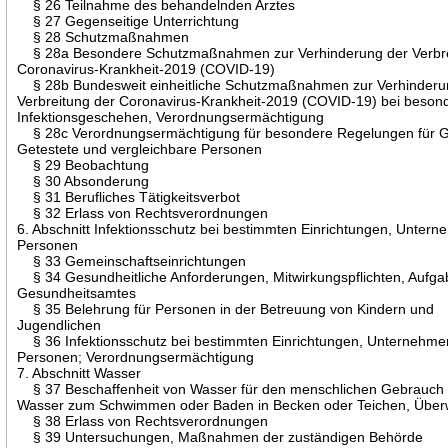
§ 26 Teilnahme des behandelnden Arztes
§ 27 Gegenseitige Unterrichtung
§ 28 Schutzmaßnahmen
§ 28a Besondere Schutzmaßnahmen zur Verhinderung der Verbre
Coronavirus-Krankheit-2019 (COVID-19)
§ 28b Bundesweit einheitliche Schutzmaßnahmen zur Verhinderu
Verbreitung der Coronavirus-Krankheit-2019 (COVID-19) bei beso
Infektionsgeschehen, Verordnungsermächtigung
§ 28c Verordnungsermächtigung für besondere Regelungen für G
Getestete und vergleichbare Personen
§ 29 Beobachtung
§ 30 Absonderung
§ 31 Berufliches Tätigkeitsverbot
§ 32 Erlass von Rechtsverordnungen
6. Abschnitt Infektionsschutz bei bestimmten Einrichtungen, Unter
Personen
§ 33 Gemeinschaftseinrichtungen
§ 34 Gesundheitliche Anforderungen, Mitwirkungspflichten, Aufg
Gesundheitsamtes
§ 35 Belehrung für Personen in der Betreuung von Kindern und
Jugendlichen
§ 36 Infektionsschutz bei bestimmten Einrichtungen, Unternehme
Personen; Verordnungsermächtigung
7. Abschnitt Wasser
§ 37 Beschaffenheit von Wasser für den menschlichen Gebrauch 
Wasser zum Schwimmen oder Baden in Becken oder Teichen, Übe
§ 38 Erlass von Rechtsverordnungen
§ 39 Untersuchungen, Maßnahmen der zuständigen Behörde