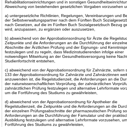
Rehabilitationseinrichtungen und in sonstigen Gesundheitseinrichtu
Abweichung von bestehenden gesetzlichen Vorgaben vorzusehen 
a) untergesetzliche Richtlinien, Regelungen, Vereinbarungen und B
der Selbstverwaltungspartner nach dem Fünften Buch Sozialgesetz
nach Gesetzen, auf die im Fünften Buch Sozialgesetzbuch Bezug
wird, anzupassen, zu ergänzen oder auszusetzen,
b) abweichend von der Approbationsordnung für Ärzte die Regelstudi
Zeitpunkte und die Anforderungen an die Durchführung der einzeln
Abschnitte der Ärztlichen Prüfung und der Eignungs- und Kenntnisp
festzulegen und zu regeln, dass Medizinstudierenden infolge einer
notwendigen Mitwirkung an der Gesundheitsversorgung keine Nachte
Studienfortschritt entstehen,
c) abweichend von der Approbationsordnung für Zahnärzte, sofern 
133 der Approbationsordnung für Zahnärzte und Zahnärztinnen wei
anzuwenden ist, die Regelstudienzeit, die Anforderungen an die Du
der naturwissenschaftlichen Vorprüfung, der zahnärztlichen Vorprüf
zahnärztlichen Prüfung festzulegen und alternative Lehrformate vo
um die Fortführung des Studiums zu gewährleisten,
d) abweichend von der Approbationsordnung für Apotheker die
Regelstudienzeit, die Zeitpunkte und die Anforderungen an die Dur
der einzelnen Prüfungsabschnitte der pharmazeutischen Prüfung so
Anforderungen an die Durchführung der Famulatur und der praktis
Ausbildung festzulegen und alternative Lehrformate vorzusehen, um
Fortführung des Studiums zu gewährleisten,