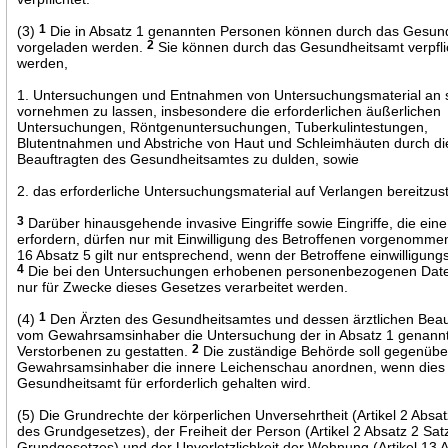
(3)
1
Die in Absatz 1 genannten Personen können durch das Gesun
vorgeladen werden.
2
Sie können durch das Gesundheitsamt verpfli
werden,
1. Untersuchungen und Entnahmen von Untersuchungsmaterial an 
vornehmen zu lassen, insbesondere die erforderlichen äußerlichen
Untersuchungen, Röntgenuntersuchungen, Tuberkulintestungen,
Blutentnahmen und Abstriche von Haut und Schleimhäuten durch di
Beauftragten des Gesundheitsamtes zu dulden, sowie
2. das erforderliche Untersuchungsmaterial auf Verlangen bereitzust
3
Darüber hinausgehende invasive Eingriffe sowie Eingriffe, die ei
erfordern, dürfen nur mit Einwilligung des Betroffenen vorgenomme
16 Absatz 5 gilt nur entsprechend, wenn der Betroffene einwilligungs
4
Die bei den Untersuchungen erhobenen personenbezogenen Date
nur für Zwecke dieses Gesetzes verarbeitet werden.
(4)
1
Den Ärzten des Gesundheitsamtes und dessen ärztlichen Beauf
vom Gewahrsamsinhaber die Untersuchung der in Absatz 1 genann
Verstorbenen zu gestatten.
2
Die zuständige Behörde soll gegenüb
Gewahrsamsinhaber die innere Leichenschau anordnen, wenn die
Gesundheitsamt für erforderlich gehalten wird.
(5) Die Grundrechte der körperlichen Unversehrtheit (Artikel 2 Absat
des Grundgesetzes), der Freiheit der Person (Artikel 2 Absatz 2 Sat
Grundgesetzes) und der Unverletzlichkeit der Wohnung (Artikel 13 