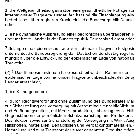
weil
1. die Weltgesundheitsorganisation eine gesundheitliche Notlage vo
internationaler Tragweite ausgerufen hat und die Einschleppung ein
bedrohlichen übertragbaren Krankheit in die Bundesrepublik Deutsc
oder
2. eine dynamische Ausbreitung einer bedrohlichen übertragbaren K
über mehrere Länder in der Bundesrepublik Deutschland droht oder s
7
Solange eine epidemische Lage von nationaler Tragweite festgestell
unterrichtet die Bundesregierung den Deutschen Bundestag regelm
mündlich über die Entwicklung der epidemischen Lage von national
Tragweite.
(2)
1
Das Bundesministerium für Gesundheit wird im Rahmen der
epidemischen Lage von nationaler Tragweite unbeschadet der Befu
Länder ermächtigt,
1. bis 3. (aufgehoben)
4. durch Rechtsverordnung ohne Zustimmung des Bundesrates M
zur Sicherstellung der Versorgung mit Arzneimitteln einschließlich I
und Betäubungsmitteln, mit Medizinprodukten, Labordiagnostik, Hilfs
Gegenständen der persönlichen Schutzausrüstung und Produkten z
Desinfektion sowie zur Sicherstellung der Versorgung mit Wirk-, Au
Hilfsstoffen, Materialien, Behältnissen und Verpackungsmaterialien, 
Herstellung und zum Transport der zuvor genannten Produkte erford