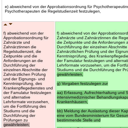
e) abweichend von der Approbationsordnung für Psychotherapeuti
Psychotherapeuten die Regelstudienzeit festzulegen,
f) abweichend von der
f) abweichend von der Approbationsord
Approbationsordnung für
Zahnärzte und Zahnärztinnen die Regel
Zahnärzte und
die Zeitpunkte und die Anforderungen 
Zahnärztinnen die
Durchführung der einzelnen Abschnitte
Regelstudienzeit, die
Zahnärztlichen Prüfung und der Eignu
Zeitpunkte und die
Kenntnisprüfung, des Krankenpflegedi
Anforderungen an die
der Famulatur festzulegen und alternat
Durchführung der
Lehrformate vorzusehen, um die Fortf
einzelnen Abschnitte der
Studiums und die Durchführung der Pr
Zahnärztlichen Prüfung
gewährleisten,
und der Eignungs- und
Kenntnisprüfung, des
g) Vorgaben festzulegen zur
Krankenpflegedienstes und
der Famulatur festzulegen
aa) Erfassung, Aufrechterhaltung und 
und alternative
intensivmedizinischer Behandlungskapa
Lehrformate vorzusehen,
Krankenhäusern,
um die Fortführung des
Studiums und die
bb) Meldung der Auslastung dieser Kap
Durchführung der
eine vom Bundesministerium für Gesun
Prüfungen zu
bestimmende Stelle und
gewährleisten;