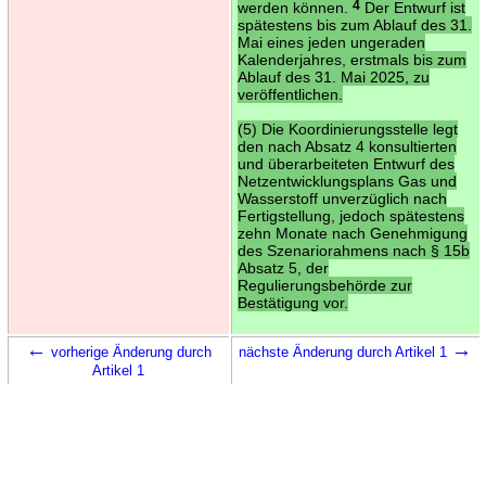
werden können.
4
Der Entwurf ist
spätestens bis zum Ablauf des 31.
Mai eines jeden ungeraden
Kalenderjahres, erstmals bis zum
Ablauf des 31. Mai 2025, zu
veröffentlichen.
(5) Die Koordinierungsstelle legt
den nach Absatz 4 konsultierten
und überarbeiteten Entwurf des
Netzentwicklungsplans Gas und
Wasserstoff unverzüglich nach
Fertigstellung, jedoch spätestens
zehn Monate nach Genehmigung
des Szenariorahmens nach § 15b
Absatz 5, der
Regulierungsbehörde zur
Bestätigung vor.
←
→
vorherige Änderung durch
nächste Änderung durch Artikel 1
Artikel 1