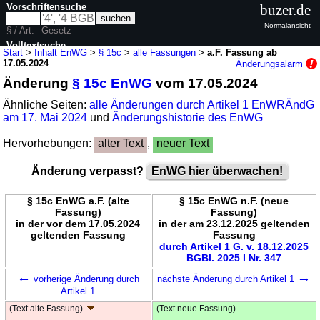
Vorschriftensuche
buzer.de
Normalansicht
§ / Art.
Gesetz
Volltextsuche
Start
>
Inhalt EnWG
>
§ 15c
>
alle Fassungen
>
a.F. Fassung ab
17.05.2024
Änderungsalarm
nur in EnWG
Änderung
§ 15c EnWG
vom 17.05.2024
Ähnliche Seiten:
alle Änderungen durch Artikel 1 EnWRÄndG
am 17. Mai 2024
und
Änderungshistorie des EnWG
Hervorhebungen:
alter Text
,
neuer Text
Änderung verpasst?
EnWG hier überwachen!
§ 15c EnWG a.F. (alte
§ 15c EnWG n.F. (neue
Fassung)
Fassung)
in der vor dem 17.05.2024
in der am 23.12.2025 geltenden
geltenden Fassung
Fassung
durch Artikel 1 G. v. 18.12.2025
BGBl. 2025 I Nr. 347
←
→
vorherige Änderung durch
nächste Änderung durch Artikel 1
Artikel 1
(Text alte Fassung)
(Text neue Fassung)