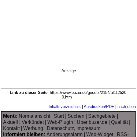
Anzeige
Link zu dieser Seite
: https://www.buzer.de/gesetz/2154/al112520-
0.htm
Inhaltsverzeichnis
|
Ausdrucken/PDF
|
nach oben
Menü:
Normalansicht
|
Start
|
Suchen
|
Sachgebiete
|
Aktuell
|
Verkündet
|
Web-Plugin
|
Über buzer.de
|
Qualität
|
Kontakt
|
Werbung
|
Datenschutz, Impressum
informiert bleiben:
Änderungsalarm
|
Web-Widget
|
RSS-