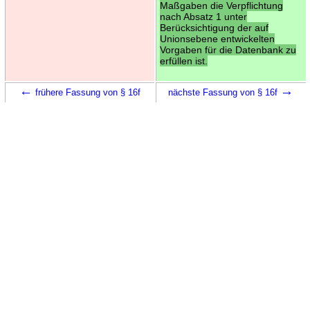
Maßgaben die Verpflichtung
nach Absatz 1 unter
Berücksichtigung der auf
Unionsebene entwickelten
Vorgaben für die Datenbank zu
erfüllen ist.
←
→
frühere Fassung von § 16f
nächste Fassung von § 16f