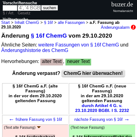
Vorschriftensuche
buzer.de
Normalansicht
§ / Art.
Gesetz
Volltextsuche
Start
>
Inhalt ChemG
>
§ 16f
>
alle Fassungen
>
a.F. Fassung ab
29.10.2020
Änderungsalarm
nur in ChemG
Änderung
§ 16f ChemG
vom 29.10.2020
Ähnliche Seiten:
weitere Fassungen von § 16f ChemG
und
Änderungshistorie des ChemG
Hervorhebungen:
alter Text
,
neuer Text
Änderung verpasst?
ChemG hier überwachen!
§ 16f ChemG a.F. (alte
§ 16f ChemG n.F. (neue
Fassung)
Fassung)
in der vor dem 29.10.2020
in der am 29.10.2020
geltenden Fassung
geltenden Fassung
durch Artikel 4 G. v.
23.10.2020 BGBl. I S. 2232
←
→
frühere Fassung von § 16f
nächste Fassung von § 16f
(Text alte Fassung)
(Text neue Fassung)
§ 16f
(aufgehoben)
§ 16f
Informationspflicht der