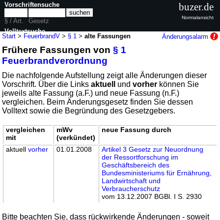
Vorschriftensuche
buzer.de
Normalansicht
§ / Art.
Gesetz
Volltextsuche
Start
>
FeuerbrandV
>
§ 1
>
alte Fassungen
Änderungsalarm
Frühere Fassungen von
§ 1
nur in FeuerbrandV
Feuerbrandverordnung
Die nachfolgende Aufstellung zeigt alle Änderungen dieser
Vorschrift. Über die Links
aktuell
und
vorher
können Sie
jeweils alte Fassung (a.F.) und neue Fassung (n.F.)
vergleichen. Beim Änderungsgesetz finden Sie dessen
Volltext sowie die Begründung des Gesetzgebers.
vergleichen
mWv
neue Fassung durch
mit
(verkündet)
aktuell
vorher
01.01.2008
Artikel 3 Gesetz zur Neuordnung
der Ressortforschung im
Geschäftsbereich des
Bundesministeriums für Ernährung,
Landwirtschaft und
Verbraucherschutz
vom 13.12.2007 BGBl. I S. 2930
Bitte beachten Sie, dass rückwirkende Änderungen - soweit