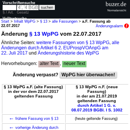
Vorschriftensuche
buzer.de
Normalansicht
§ / Art.
Gesetz
Volltextsuche
Start
>
Inhalt WpPG
>
§ 13
>
alle Fassungen
>
a.F. Fassung ab
22.07.2017
Änderungsalarm
nur in WpPG
Änderung
§ 13 WpPG
vom 22.07.2017
Ähnliche Seiten:
weitere Fassungen von § 13 WpPG
,
alle
Änderungen durch Artikel 6 2. EUProspVOAnpG am
22. Juli 2017
und
Änderungshistorie des WpPG
Hervorhebungen:
alter Text
,
neuer Text
Änderung verpasst?
WpPG hier überwachen!
§ 13 WpPG a.F. (alte Fassung)
§ 13 WpPG n.F. (neue
in der vor dem 22.07.2017
Fassung)
geltenden Fassung
in der am 21.07.2019
geltenden Fassung
durch Artikel 1 G. v.
08.07.2019 BGBl. I S. 1002
←
frühere Fassung von § 13
(heute geltende Fassung)
←
vorherige Änderung durch