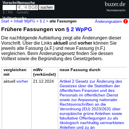
Vorschriftensuche
buzer.de
Normalansicht
§ / Art.
Gesetz
Volltextsuche
Start
>
Inhalt WpPG
>
§ 2
>
alte Fassungen
Änderungsalarm
Frühere Fassungen von
§ 2 WpPG
nur in WpPG
Die nachfolgende Aufstellung zeigt alle Änderungen dieser
Vorschrift. Über die Links
aktuell
und
vorher
können Sie
jeweils alte Fassung (a.F.) und neue Fassung (n.F.)
vergleichen. Beim Änderungsgesetz finden Sie dessen
Volltext sowie die Begründung des Gesetzgebers.
vergleichen
mWv
neue Fassung durch
mit
(verkündet)
aktuell
vorher
21.12.2024
Artikel 2 Gesetz zur Änderung des
Gesetzes über die Statistiken der
öffentlichen Finanzen und des
Personals im öffentlichen Dienst
sowie zur Anpassung nationaler
Rechtsvorschriften an die
Verordnung (EU) 2023/2631 über
europäische grüne Anleihen sowie
fakultative Offenlegungen zu als
ökologisch nachhaltig vermarkteten
Anleihen und zu an