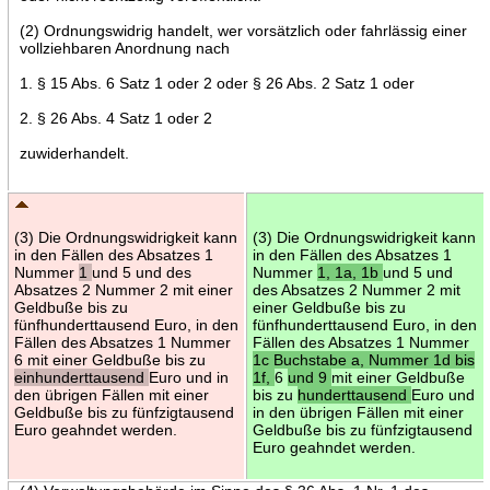
(2) Ordnungswidrig handelt, wer vorsätzlich oder fahrlässig einer
vollziehbaren Anordnung nach
1. § 15 Abs. 6 Satz 1 oder 2 oder § 26 Abs. 2 Satz 1 oder
2. § 26 Abs. 4 Satz 1 oder 2
zuwiderhandelt.
(3) Die Ordnungswidrigkeit kann
(3) Die Ordnungswidrigkeit kann
in den Fällen des Absatzes 1
in den Fällen des Absatzes 1
Nummer
1
und 5 und des
Nummer
1, 1a, 1b
und 5 und
Absatzes 2 Nummer 2 mit einer
des Absatzes 2 Nummer 2 mit
Geldbuße bis zu
einer Geldbuße bis zu
fünfhunderttausend Euro, in den
fünfhunderttausend Euro, in den
Fällen des Absatzes 1 Nummer
Fällen des Absatzes 1 Nummer
6 mit einer Geldbuße bis zu
1c Buchstabe a, Nummer 1d bis
einhunderttausend
Euro und in
1f,
6
und 9
mit einer Geldbuße
den übrigen Fällen mit einer
bis zu
hunderttausend
Euro und
Geldbuße bis zu fünfzigtausend
in den übrigen Fällen mit einer
Euro geahndet werden.
Geldbuße bis zu fünfzigtausend
Euro geahndet werden.