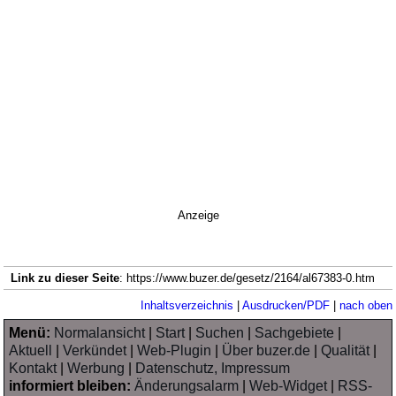
Anzeige
Link zu dieser Seite
: https://www.buzer.de/gesetz/2164/al67383-0.htm
Inhaltsverzeichnis
|
Ausdrucken/PDF
|
nach oben
Menü:
Normalansicht
|
Start
|
Suchen
|
Sachgebiete
|
Aktuell
|
Verkündet
|
Web-Plugin
|
Über buzer.de
|
Qualität
|
Kontakt
|
Werbung
|
Datenschutz, Impressum
informiert bleiben:
Änderungsalarm
|
Web-Widget
|
RSS-