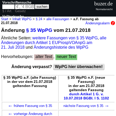
Vorschriftensuche
buzer.de
Normalansicht
§ / Art.
Gesetz
Volltextsuche
Start
>
Inhalt WpPG
>
§ 24
>
alle Fassungen
>
a.F. Fassung ab
21.07.2018
Änderungsalarm
nur in WpPG
Änderung
§ 35 WpPG
vom 21.07.2018
Ähnliche Seiten:
weitere Fassungen von § 35 WpPG
,
alle
Änderungen durch Artikel 1 EUProspVOAnpG am
21. Juli 2018
und
Änderungshistorie des WpPG
Hervorhebungen:
alter Text
,
neuer Text
Änderung verpasst?
WpPG hier überwachen!
§ 35 WpPG a.F. (alte Fassung)
§ 35 WpPG n.F. (neue
in der vor dem 21.07.2018
Fassung)
geltenden Fassung
in der am 21.07.2018
geltenden Fassung
durch Artikel 1 G. v.
10.07.2018 BGBl. I S. 1102
←
→
frühere Fassung von § 35
nächste Fassung von § 35
←
vorherige Änderung durch