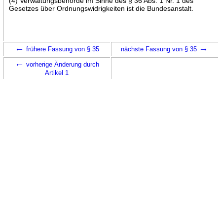
(4) Verwaltungsbehörde im Sinne des § 36 Abs. 1 Nr. 1 des
Gesetzes über Ordnungswidrigkeiten ist die Bundesanstalt.
←
→
frühere Fassung von § 35
nächste Fassung von § 35
←
vorherige Änderung durch
Artikel 1