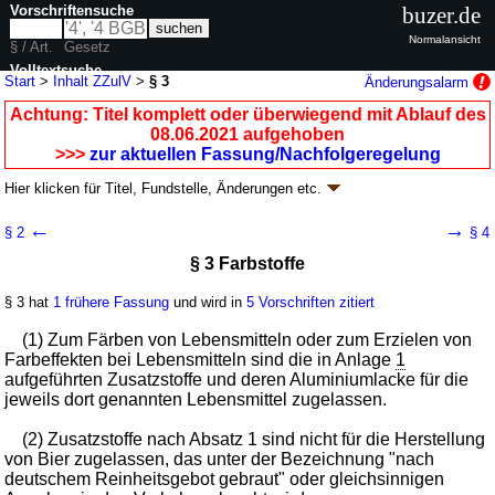
Vorschriftensuche
buzer.de
Normalansicht
§ / Art.
Gesetz
Volltextsuche
Start
>
Inhalt ZZulV
>
§ 3
Änderungsalarm
nur in ZZulV
Achtung: Titel komplett oder überwiegend mit Ablauf des
08.06.2021 aufgehoben
>>>
zur aktuellen Fassung/Nachfolgeregelung
Hier klicken für
Titel, Fundstelle, Änderungen
etc.
§ 3 - Zusatzstoff-Zulassungsverordnung
←
→
§ 2
§ 4
(ZZulV)
§ 3 Farbstoffe
Artikel 1 V. v. 29.01.1998
BGBl. I S. 230
, 231; aufgehoben durch
Artikel 8
V. v. 02.06.2021
BGBl. I S. 1362
§ 3 hat
1 frühere Fassung
und wird in
5 Vorschriften zitiert
Geltung ab 06.02.1998; FNA: 2125-40-71
Lebens- und Genussmittel,
Bedarfsgegenstände
(1) Zum Färben von Lebensmitteln oder zum Erzielen von
11 weitere Fassungen
|
Drucksachen / Entwurf / Begründung
|
Farbeffekten bei Lebensmitteln sind die in Anlage
1
wird in 30 Vorschriften zitiert
aufgeführten Zusatzstoffe und deren Aluminiumlacke für die
jeweils dort genannten Lebensmittel zugelassen.
(2) Zusatzstoffe nach Absatz 1 sind nicht für die Herstellung
von Bier zugelassen, das unter der Bezeichnung "nach
deutschem Reinheitsgebot gebraut" oder gleichsinnigen