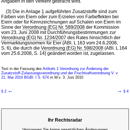
Angaben in den Verkehr gebracht wird.
(3) Die in Anlage
1
aufgeführten Zusatzstoffe sind zum
Färben von Eiern oder zum Erzielen von Farbeffekten bei
Eiern oder für Kennzeichnungen auf Schalen von Eiern im
Sinne der
Verordnung (EG) Nr. 589/2008
der Kommission
vom 23. Juni 2008 mit Durchführungsbestimmungen zur
Verordnung (EG) Nr. 1234/2007
des Rates hinsichtlich der
Vermarktungsnormen für Eier (ABl. L 163 vom 24.6.2008,
S. 6), die durch die
Verordnung (EG) Nr. 598/2008
(ABl. L 164
vom 25.6.2008, S. 14) geändert worden ist, zugelassen.
Text in der Fassung des
Artikels 1 Verordnung zur Änderung der
Zusatzstoff-Zulassungsverordnung und der Fruchtsaftverordnung V. v.
21. Mai 2010 BGBl. I S. 674
m.W.v. 3. Juni 2010
←
→
§ 2
§ 4
Ihr Rechtsradar
Verpassen Sie keine gesetzlichen Änderungen