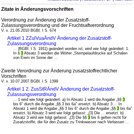
Zitate in Änderungsvorschriften
Verordnung zur Änderung der Zusatzstoff-
Zulassungsverordnung und der Fruchtsaftverordnung
V. v. 21.05.2010 BGBl. I S. 674
Artikel 1 ZZulVuaÄndV Änderung der Zusatzstoff-
Zulassungsverordnung
... (BGBl. I S. 1911) geändert worden ist, wird wie folgt geändert: 1.
In §
3
Absatz 3 werden die Wörter „Stempelaufdrucke auf Schalen
von Eiern im Sinne der ...
Zweite Verordnung zur Änderung zusatzstoffrechtlicher
Vorschriften
V. v. 10.07.2007 BGBl. I S. 1399
Artikel 1 2. ZusStRÄndV Änderung der Zusatzstoff-
Zulassungsverordnung
... 1 wird wie folgt geändert: a) In Absatz 1 wird die Angabe „§§
3
bis 6" durch die Angabe „§§ 3 bis 6a" ersetzt. b) Absatz 3 ... In
Absatz 1 wird die Angabe „§§ 3 bis 6" durch die Angabe „§§
3
bis 6a"
ersetzt. b) Absatz 3 wird wie folgt gefasst: „(3) Die ... ersetzt. b)
Absatz 3 wird wie folgt gefasst: „(3) Die §§
3
bis 6 gelten nicht für
Zusatzstoffe, die für den Zusatz zu Trinkwasser nach Verlassen ...