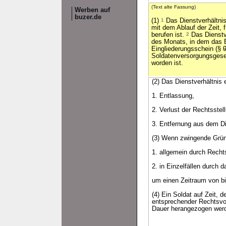
(Text alte Fassung)
Werben auf
buzer.de
(1)
1
Das Dienstverhältnis
mit dem Ablauf der Zeit, f
berufen ist.
2
Das Dienstve
des Monats, in dem das 
Eingliederungsschein (§
9
Soldatenversorgungsgeset
worden ist.
(2) Das Dienstverhältnis 
1. Entlassung,
2. Verlust der Rechtsste
3. Entfernung aus dem Di
(3) Wenn zwingende Gründe
1. allgemein durch Recht
2. in Einzelfällen durch 
um einen Zeitraum von bi
(4) Ein Soldat auf Zeit,
entsprechender Rechtsvor
Dauer herangezogen wer