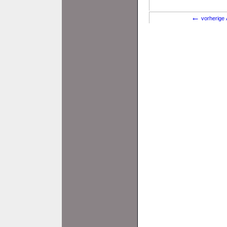
←
vorherige 