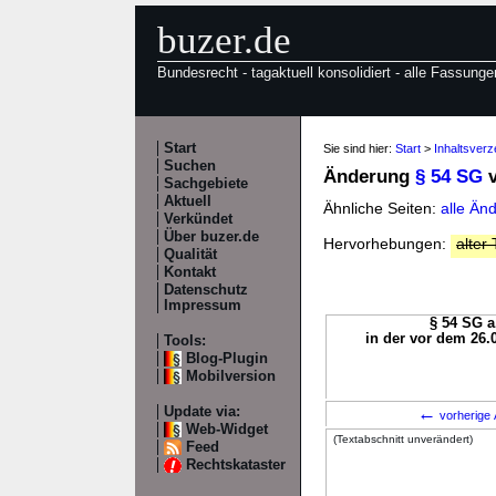
buzer.de
Bundesrecht - tagaktuell konsolidiert - alle Fassunge
Start
Sie sind hier:
Start
>
Inhaltsver
Suchen
Änderung
§ 54 SG
v
Sachgebiete
Aktuell
Ähnliche Seiten:
alle Än
Verkündet
Über buzer.de
Hervorhebungen:
alter 
Qualität
Kontakt
Datenschutz
Impressum
§ 54 SG a
in der vor dem 26.
Tools:
Blog-Plugin
Mobilversion
←
Update via:
vorherige 
Web-Widget
(Textabschnitt unverändert)
Feed
Rechtskataster