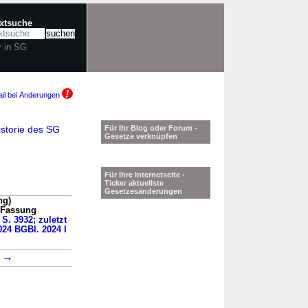
extsuche
r in SG
il bei Änderungen
storie des SG
Für Ihr Blog oder Forum -
Gesetze verknüpfen
Für Ihre Internetseite -
Ticker aktuellste
Gesetzesänderungen
ng)
n Fassung
 S. 3932; zuletzt
024 BGBl. 2024 I
→
9