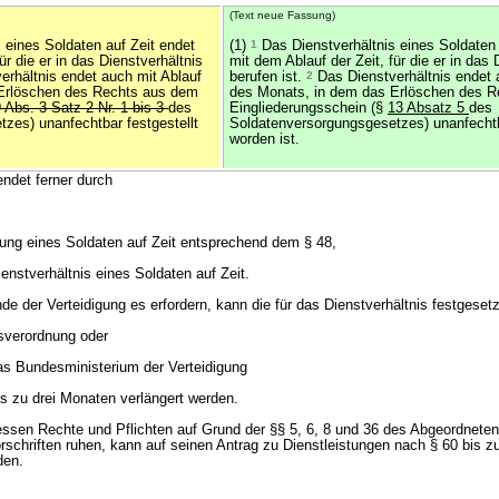
(Text neue Fassung)
 eines Soldaten auf Zeit endet
(1)
1
Das Dienstverhältnis eines Soldaten 
ür die er in das Dienstverhältnis
mit dem Ablauf der Zeit, für die er in das 
rhältnis endet auch mit Ablauf
berufen ist.
2
Das Dienstverhältnis endet 
Erlöschen des Rechts aus dem
des Monats, in dem das Erlöschen des 
 Abs. 3 Satz 2 Nr. 1 bis 3
des
Eingliederungsschein (§
13 Absatz 5
des
zes) unanfechtbar festgestellt
Soldatenversorgungsgesetzes) unanfechtba
worden ist.
endet ferner durch
llung eines Soldaten auf Zeit entsprechend dem § 48,
enstverhältnis eines Soldaten auf Zeit.
 der Verteidigung es erfordern, kann die für das Dienstverhältnis festgesetz
sverordnung oder
das Bundesministerium der Verteidigung
s zu drei Monaten verlängert werden.
 dessen Rechte und Pflichten auf Grund der §§ 5, 6, 8 und 36 des Abgeordnete
schriften ruhen, kann auf seinen Antrag zu Dienstleistungen nach § 60 bis z
den.