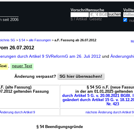
Vorschriftensuche
Vollt
§ / Artikel
Gesetz
n seit 2006
nu
zeichnis SG
>
§ 54
>
alle Fassungen
>
a.F. Fassung ab 26.07.2012
Ma
om 26.07.2012
derungen durch Artikel 9 SVReformG am 26. Juli 2012
und
Änderungshi
Text
,
neuer Text
Änderung verpasst?
SG hier überwachen!
.F. (alte Fassung)
§ 54 SG n.F. (neue Fassu
07.2012 geltenden Fassung
in der am 01.01.2025 geltende
durch Artikel 5 G. v. 20.08.2021 BGBl. I
geändert durch Artikel 15 G. v. 18.12.2
Nr. 423
Änderung durch Artikel 9
nächste Änderung durch Artikel 
§ 54 Beendigungsgründe