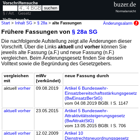
Vorschriftensuche
buzer.de
Normalansicht
§ / Art.
Gesetz
Volltextsuche
Start
>
Inhalt SG
>
§ 28a
>
alte Fassungen
Änderungsalarm
Frühere Fassungen von
§ 28a SG
nur in SG
Die nachfolgende Aufstellung zeigt alle Änderungen dieser
Vorschrift. Über die Links
aktuell
und
vorher
können Sie
jeweils alte Fassung (a.F.) und neue Fassung (n.F.)
vergleichen. Beim Änderungsgesetz finden Sie dessen
Volltext sowie die Begründung des Gesetzgebers.
vergleichen
mWv
neue Fassung durch
mit
(verkündet)
aktuell
vorher
09.08.2019
Artikel 6 Bundeswehr-
Einsatzbereitschaftsstärkungsgesetz
(BwEinsatzBerStG)
vom 04.08.2019 BGBl. I S. 1147
aktuell
vorher
23.05.2015
Artikel 5 Bundeswehr-
Attraktivitätssteigerungsgesetz
(BwAttraktStG)
vom 13.05.2015 BGBl. I S. 706
aktuell
vorher
12.02.2009
Artikel 10
Dienstrechtsneuordnungsgesetz