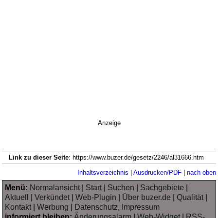
Anzeige
Link zu dieser Seite
: https://www.buzer.de/gesetz/2246/al31666.htm
Inhaltsverzeichnis
|
Ausdrucken/PDF
|
nach oben
Menü:
Normalansicht
|
Start
|
Suchen
|
Sachgebiete
|
Aktuell
|
Verkündet
|
Web-Plugin
|
Über buzer.de
|
Qualität
|
Kontakt
|
Werbung
|
Datenschutz, Impressum
informiert bleiben:
Änderungsalarm
|
Web-Widget
|
RSS-