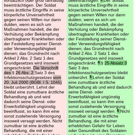
vorsätzlich oder grob fahrlässig
beeinträchtigen.
Der Soldat
beeinträchtigen. Der Soldat
muss ärztliche Eingriffe in seine
muss ärztliche Eingriffe in seine
körperliche Unversehrtheit
körperliche Unversehrtheit
gegen seinen Willen nur dann
gegen seinen Willen nur dann
dulden, wenn es sich um
dulden, wenn es sich um
Maßnahmen handelt, die der
Maßnahmen handelt, die der
Verhütung oder Bekämpfung
Verhütung oder Bekämpfung
übertragbarer Krankheiten oder
übertragbarer Krankheiten oder
der Feststellung seiner Dienst-
der Feststellung seiner Dienst-
oder Verwendungsfähigkeit
oder Verwendungsfähigkeit
dienen; das Grundrecht nach
dienen; das Grundrecht nach
Artikel 2 Abs. 2 Satz 1 des
Artikel 2 Abs. 2 Satz 1 des
Grundgesetzes wird insoweit
Grundgesetzes wird insoweit
eingeschränkt.
4
§
25 Absatz 3
eingeschränkt.
Die Vorschrift
Satz 3 des
des
§
26 Abs. 2
Satz 3 des
Infektionsschutzgesetzes bleibt
Infektionsschutzgesetzes
vom
unberührt.
5
Lehnt der Soldat
20. Juli 2000 (BGBl. I S. 1045)
eine zumutbare ärztliche
bleibt unberührt. Lehnt der
Behandlung ab und wird dadurch
Soldat eine zumutbare ärztliche
seine Dienst- oder
Behandlung ab und wird
Erwerbsfähigkeit ungünstig
dadurch seine Dienst- oder
beeinflusst, so kann ihm eine
Erwerbsfähigkeit ungünstig
sonst zustehende Versorgung
beeinflusst, so kann ihm eine
insoweit versagt werden.
6
Nicht
sonst zustehende Versorgung
zumutbar ist eine ärztliche
insoweit versagt werden. Nicht
Behandlung, die mit einer
zumutbar ist eine ärztliche
erheblichen Gefahr für Leben
Behandlung, die mit einer
oder Gesundheit des Soldaten