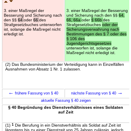
3. einer Maßregel der
3. einer Maßregel der Besserung
Besserung und Sicherung nach
und Sicherung nach den §§
64,
den §§
64
oder
66
des
66, 66a
oder
§ 66b
des
Strafgesetzbuches unterworfen
Strafgesetzbuches
oder der
ist, solange die Maßregel nicht
Sicherungsverwahrung nach
erledigt ist.
Bestimmungen des § 7 oder des
§ 106 des
Jugendgerichtsgesetzes
unterworfen ist, solange die
Maßregel nicht erledigt ist.
(2) Das Bundesministerium der Verteidigung kann in Einzelfällen
Ausnahmen von Absatz 1 Nr. 1 zulassen.
←
→
frühere Fassung von § 40
nächste Fassung von § 40
aktuelle Fassung § 40 zeigen
§ 40 Begründung des Dienstverhältnisses eines Soldaten
auf Zeit
(1)
1
Die Berufung in ein Dienstverhältnis als Soldat auf Zeit ist
längstens bis zu einer Dienstzeit von 25 Jahren zulässig, jedoch