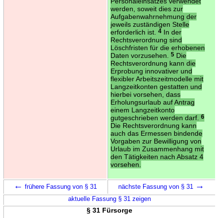
Personaleinsatzes verwendet
werden, soweit dies zur
Aufgabenwahrnehmung der
jeweils zuständigen Stelle
erforderlich ist.
4
In der
Rechtsverordnung sind
Löschfristen für die erhobenen
Daten vorzusehen.
5
Die
Rechtsverordnung kann die
Erprobung innovativer und
flexibler Arbeitszeitmodelle mit
Langzeitkonten gestatten und
hierbei vorsehen, dass
Erholungsurlaub auf Antrag
einem Langzeitkonto
gutgeschrieben werden darf.
6
Die Rechtsverordnung kann
auch das Ermessen bindende
Vorgaben zur Bewilligung von
Urlaub im Zusammenhang mit
den Tätigkeiten nach Absatz 4
vorsehen.
←
→
frühere Fassung von § 31
nächste Fassung von § 31
aktuelle Fassung § 31 zeigen
§ 31 Fürsorge