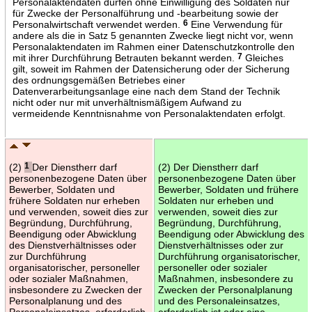
Personalaktendaten dürfen ohne Einwilligung des Soldaten nur
für Zwecke der Personalführung und -bearbeitung sowie der
Personalwirtschaft verwendet werden.
6
Eine Verwendung für
andere als die in Satz 5 genannten Zwecke liegt nicht vor, wenn
Personalaktendaten im Rahmen einer Datenschutzkontrolle den
mit ihrer Durchführung Betrauten bekannt werden.
7
Gleiches
gilt, soweit im Rahmen der Datensicherung oder der Sicherung
des ordnungsgemäßen Betriebes einer
Datenverarbeitungsanlage eine nach dem Stand der Technik
nicht oder nur mit unverhältnismäßigem Aufwand zu
vermeidende Kenntnisnahme von Personalaktendaten erfolgt.
(2)
1
Der Dienstherr darf
(2) Der Dienstherr darf
personenbezogene Daten über
personenbezogene Daten über
Bewerber, Soldaten und
Bewerber, Soldaten und frühere
frühere Soldaten nur erheben
Soldaten nur erheben und
und verwenden, soweit dies zur
verwenden, soweit dies zur
Begründung, Durchführung,
Begründung, Durchführung,
Beendigung oder Abwicklung
Beendigung oder Abwicklung des
des Dienstverhältnisses oder
Dienstverhältnisses oder zur
zur Durchführung
Durchführung organisatorischer,
organisatorischer, personeller
personeller oder sozialer
oder sozialer Maßnahmen,
Maßnahmen, insbesondere zu
insbesondere zu Zwecken der
Zwecken der Personalplanung
Personalplanung und des
und des Personaleinsatzes,
Personaleinsatzes, erforderlich
erforderlich ist oder eine