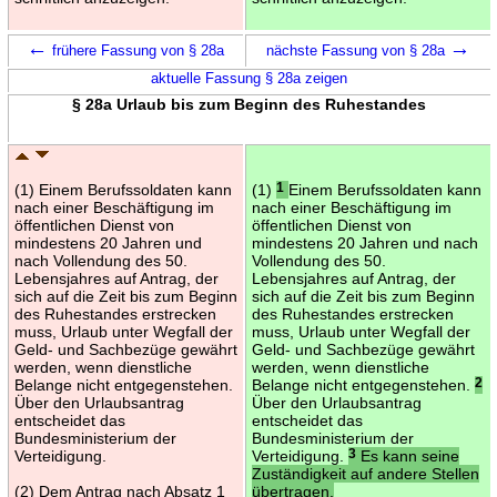
←
→
frühere Fassung von § 28a
nächste Fassung von § 28a
aktuelle Fassung § 28a zeigen
§ 28a Urlaub bis zum Beginn des Ruhestandes
(1) Einem Berufssoldaten kann
(1)
1
Einem Berufssoldaten kann
nach einer Beschäftigung im
nach einer Beschäftigung im
öffentlichen Dienst von
öffentlichen Dienst von
mindestens 20 Jahren und
mindestens 20 Jahren und nach
nach Vollendung des 50.
Vollendung des 50.
Lebensjahres auf Antrag, der
Lebensjahres auf Antrag, der
sich auf die Zeit bis zum Beginn
sich auf die Zeit bis zum Beginn
des Ruhestandes erstrecken
des Ruhestandes erstrecken
muss, Urlaub unter Wegfall der
muss, Urlaub unter Wegfall der
Geld- und Sachbezüge gewährt
Geld- und Sachbezüge gewährt
werden, wenn dienstliche
werden, wenn dienstliche
Belange nicht entgegenstehen.
Belange nicht entgegenstehen.
2
Über den Urlaubsantrag
Über den Urlaubsantrag
entscheidet das
entscheidet das
Bundesministerium der
Bundesministerium der
Verteidigung.
Verteidigung.
3
Es kann seine
Zuständigkeit auf andere Stellen
(2) Dem Antrag nach Absatz 1
übertragen.