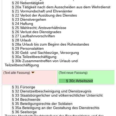
§ 20 Nebentätigkeit
§ 20a Tätigkeit nach dem Ausscheiden aus dem Wehrdienst
§ 21 Vormundschaft und Ehrenämter
§ 22 Verbot der Ausübung des Dienstes
§ 23 Dienstvergehen
§ 24 Haftung
§ 25 Wahlrecht; Amtsverhältnisse
§ 26 Verlust des Dienstgrades
§ 27 Laufbahnvorschriften
§ 28 Urlaub
§ 28a Urlaub bis zum Beginn des Ruhestandes
§ 29 Personalakten
§ 30 Geld- und Sachbezüge, Versorgung
§ 30a Teilzeitbeschäftigung
§ 30b Zusammentreffen von Urlaub und
Teilzeitbeschäftigung
(Text alte Fassung)
(Text neue Fassung)
§ 30c Arbeitszeit
§ 31 Fürsorge
§ 32 Dienstzeitbescheinigung und Dienstzeugnis
§ 33 Staatsbürgerlicher und völkerrechtlicher Unterricht
§ 34 Beschwerde
§ 35 Beteiligungsrechte der Soldaten
§ 35a Beteiligung an der Gestaltung des Dienstrechts
§ 36 Seelsorge
Zweiter Abschnitt Rechtsstellung der Berufssoldaten und der