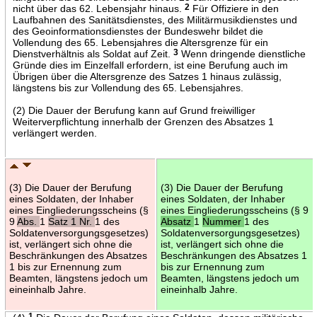
nicht über das 62. Lebensjahr hinaus.
2
Für Offiziere in den
Laufbahnen des Sanitätsdienstes, des Militärmusikdienstes und
des Geoinformationsdienstes der Bundeswehr bildet die
Vollendung des 65. Lebensjahres die Altersgrenze für ein
Dienstverhältnis als Soldat auf Zeit.
3
Wenn dringende dienstliche
Gründe dies im Einzelfall erfordern, ist eine Berufung auch im
Übrigen über die Altersgrenze des Satzes 1 hinaus zulässig,
längstens bis zur Vollendung des 65. Lebensjahres.
(2) Die Dauer der Berufung kann auf Grund freiwilliger
Weiterverpflichtung innerhalb der Grenzen des Absatzes 1
verlängert werden.
(3) Die Dauer der Berufung
(3) Die Dauer der Berufung
eines Soldaten, der Inhaber
eines Soldaten, der Inhaber
eines Eingliederungsscheins (§
eines Eingliederungsscheins (§ 9
9
Abs.
1
Satz 1 Nr.
1 des
Absatz
1
Nummer
1 des
Soldatenversorgungsgesetzes)
Soldatenversorgungsgesetzes)
ist, verlängert sich ohne die
ist, verlängert sich ohne die
Beschränkungen des Absatzes
Beschränkungen des Absatzes 1
1 bis zur Ernennung zum
bis zur Ernennung zum
Beamten, längstens jedoch um
Beamten, längstens jedoch um
eineinhalb Jahre.
eineinhalb Jahre.
1