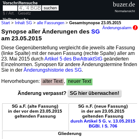
Vorschriftensuche
buzer.de
Normalansicht
§ / Art.
Gesetz
Volltextsuche
Start
>
Inhalt SG
>
alle Fassungen
>
Gesamtsynopse 23.05.2015
Änderungsalarm
Synopse aller Änderungen des
SG
nur in SG
am 23.05.2015
Diese Gegenüberstellung vergleicht die jeweils alte Fassung
(linke Spalte) mit der neuen Fassung (rechte Spalte) aller am
23. Mai 2015 durch
Artikel 5 des BwAttraktStG
geänderten
Einzelnormen. Synopsen für andere Änderungstermine finden
Sie in der
Änderungshistorie des SG
.
Hervorhebungen:
alter Text
,
neuer Text
Änderung verpasst?
SG hier überwachen!
SG a.F. (alte Fassung)
SG n.F. (neue Fassung)
in der vor dem 23.05.2015
in der am 23.05.2015
geltenden Fassung
geltenden Fassung
durch Artikel 5 G. v. 13.05.2015
BGBl. I S. 706
Gliederung