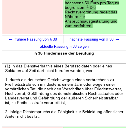
höchstens 50 Euro pro Tag zu
begrenzen.
4
Die
Rechtsverordnung regelt das
Nähere zur
Anspruchsausgestaltung und
zum Verfahren.
←
→
frühere Fassung von § 38
nächste Fassung von § 38
aktuelle Fassung § 38 zeigen
§ 38 Hindernisse der Berufung
(1) In das Dienstverhältnis eines Berufssoldaten oder eines
Soldaten auf Zeit darf nicht berufen werden, wer
1. durch ein deutsches Gericht wegen eines Verbrechens zu
Freiheitsstrafe von mindestens einem Jahr oder wegen einer
vorsätzlichen Tat, die nach den Vorschriften über Friedensverrat,
Hochverrat, Gefährdung des demokratischen Rechtsstaates oder
Landesverrat und Gefährdung der äußeren Sicherheit strafbar
ist, zu Freiheitsstrafe verurteilt ist,
2. infolge Richterspruchs die Fähigkeit zur Bekleidung öffentlicher
Ämter nicht besitzt,