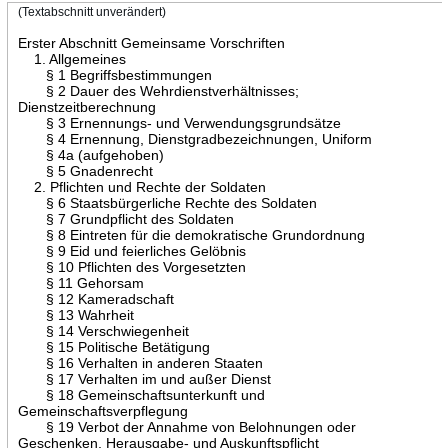
(Textabschnitt unverändert)
Erster Abschnitt Gemeinsame Vorschriften
1. Allgemeines
§ 1 Begriffsbestimmungen
§ 2 Dauer des Wehrdienstverhältnisses;
Dienstzeitberechnung
§ 3 Ernennungs- und Verwendungsgrundsätze
§ 4 Ernennung, Dienstgradbezeichnungen, Uniform
§ 4a (aufgehoben)
§ 5 Gnadenrecht
2. Pflichten und Rechte der Soldaten
§ 6 Staatsbürgerliche Rechte des Soldaten
§ 7 Grundpflicht des Soldaten
§ 8 Eintreten für die demokratische Grundordnung
§ 9 Eid und feierliches Gelöbnis
§ 10 Pflichten des Vorgesetzten
§ 11 Gehorsam
§ 12 Kameradschaft
§ 13 Wahrheit
§ 14 Verschwiegenheit
§ 15 Politische Betätigung
§ 16 Verhalten in anderen Staaten
§ 17 Verhalten im und außer Dienst
§ 18 Gemeinschaftsunterkunft und
Gemeinschaftsverpflegung
§ 19 Verbot der Annahme von Belohnungen oder
Geschenken, Herausgabe- und Auskunftspflicht