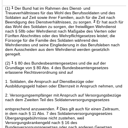
(1)
1
Der Bund hat im Rahmen des Dienst- und
Treueverhältnisses für das Wohl des Berufssoldaten und des
Soldaten auf Zeit sowie ihrer Familien, auch für die Zeit nach
Beendigung des Dienstverhältnisses, zu sorgen.
2
Er hat auch für
das Wohl des Soldaten zu sorgen, der freiwilligen Wehrdienst
nach § 58b oder Wehrdienst nach Maßgabe des Vierten oder
Fünften Abschnittes oder des Wehrpflichtgesetzes leistet; die
Fürsorge für die Familie des Soldaten während des
Wehrdienstes und seine Eingliederung in das Berufsleben nach
dem Ausscheiden aus dem Wehrdienst werden gesetzlich
geregelt.
(2)
1
§ 80 des Bundesbeamtengesetzes und die auf der
Grundlage von § 80 Abs. 4 des Bundesbeamtengesetzes
erlassene Rechtsverordnung sind auf
1. Soldaten, die Anspruch auf Dienstbezüge oder
Ausbildungsgeld haben oder Elternzeit in Anspruch nehmen, und
2. Versorgungsempfänger mit Anspruch auf Versorgungsbezüge
nach dem Zweiten Teil des Soldatenversorgungsgesetzes
entsprechend anzuwenden.
2
Dies gilt auch für einen Zeitraum,
in dem nach § 11 Abs. 7 des Soldatenversorgungsgesetzes
Übergangsgebührnisse nicht zustehen, weil
Versorgungskrankengeld nach § 16 des
Bundesversorgungsgesetzes oder nach anderen Gesetzen