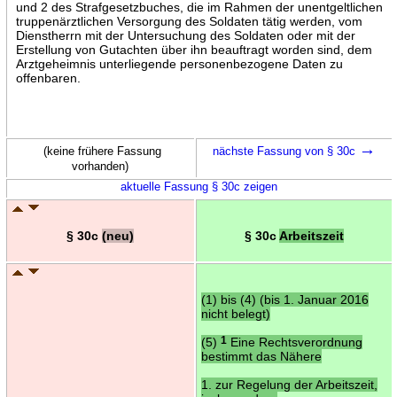
und 2 des Strafgesetzbuches, die im Rahmen der unentgeltlichen
truppenärztlichen Versorgung des Soldaten tätig werden, vom
Dienstherrn mit der Untersuchung des Soldaten oder mit der
Erstellung von Gutachten über ihn beauftragt worden sind, dem
Arztgeheimnis unterliegende personenbezogene Daten zu
offenbaren.
→
(keine frühere Fassung
nächste Fassung von § 30c
vorhanden)
aktuelle Fassung § 30c zeigen
§ 30c
(neu)
§ 30c
Arbeitszeit
(1) bis (4) (bis 1. Januar 2016
nicht belegt)
(5)
1
Eine Rechtsverordnung
bestimmt das Nähere
1. zur Regelung der Arbeitszeit,