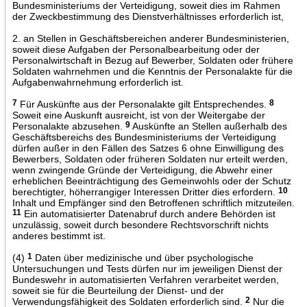
Bundesministeriums der Verteidigung, soweit dies im Rahmen
der Zweckbestimmung des Dienstverhältnisses erforderlich ist,
2. an Stellen in Geschäftsbereichen anderer Bundesministerien,
soweit diese Aufgaben der Personalbearbeitung oder der
Personalwirtschaft in Bezug auf Bewerber, Soldaten oder frühere
Soldaten wahrnehmen und die Kenntnis der Personalakte für die
Aufgabenwahrnehmung erforderlich ist.
7
Für Auskünfte aus der Personalakte gilt Entsprechendes.
8
Soweit eine Auskunft ausreicht, ist von der Weitergabe der
Personalakte abzusehen.
9
Auskünfte an Stellen außerhalb des
Geschäftsbereichs des Bundesministeriums der Verteidigung
dürfen außer in den Fällen des Satzes 6 ohne Einwilligung des
Bewerbers, Soldaten oder früheren Soldaten nur erteilt werden,
wenn zwingende Gründe der Verteidigung, die Abwehr einer
erheblichen Beeinträchtigung des Gemeinwohls oder der Schutz
berechtigter, höherrangiger Interessen Dritter dies erfordern.
10
Inhalt und Empfänger sind den Betroffenen schriftlich mitzuteilen.
11
Ein automatisierter Datenabruf durch andere Behörden ist
unzulässig, soweit durch besondere Rechtsvorschrift nichts
anderes bestimmt ist.
(4)
1
Daten über medizinische und über psychologische
Untersuchungen und Tests dürfen nur im jeweiligen Dienst der
Bundeswehr in automatisierten Verfahren verarbeitet werden,
soweit sie für die Beurteilung der Dienst- und der
Verwendungsfähigkeit des Soldaten erforderlich sind.
2
Nur die