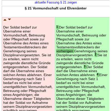
aktuelle Fassung § 21 zeigen
§ 21 Vormundschaft und Ehrenämter
Der Soldat bedarf zur
1
Der Soldat bedarf zur
Übernahme einer
Übernahme einer
Vormundschaft, Betreuung
Vormundschaft, Betreuung oder
oder Pflegschaft sowie zur
Pflegschaft sowie zur
Übernahme des Amtes eines
Übernahme des Amtes eines
Testamentsvollstreckers der
Testamentsvollstreckers der
Genehmigung seines
vorherigen
Genehmigung seines
Disziplinarvorgesetzten. Sie ist
Disziplinarvorgesetzten.
2
Sie ist
zu erteilen, wenn nicht
zu erteilen, wenn nicht
zwingende dienstliche Gründe
zwingende dienstliche Gründe
entgegenstehen. Der Soldat
entgegenstehen.
3
Der Soldat
darf die Übernahme eines
darf die Übernahme eines
solchen Amtes ablehnen. Einer
solchen Amtes ablehnen.
4
Einer
Genehmigung nach Satz 1
Genehmigung nach Satz 1
bedarf es nicht bei einer
bedarf es nicht bei einer
unentgeltlichen Vormundschaft,
unentgeltlichen Vormundschaft,
Betreuung oder Pflegschaft
Betreuung oder Pflegschaft
eines Angehörigen; die
eines Angehörigen; die
Übernahme dieser Tätigkeiten
Übernahme dieser Tätigkeiten
hat der Soldat vor Aufnahme
hat der Soldat vor Aufnahme
seinem Disziplinarvorgesetzten
seinem Disziplinarvorgesetzten
schriftlich anzuzeigen.
schriftlich anzuzeigen.