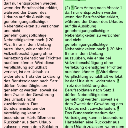
darf nur entsprochen werden,
wenn der Berufssoldat erklärt,
(2)
1
Dem Antrag nach Absatz 1
während der Dauer des
darf nur entsprochen werden,
Urlaubs auf die Ausübung
wenn der Berufssoldat erklärt,
genehmigungspflichtiger
während der Dauer des Urlaubs
Nebentätigkeiten zu verzichten
auf die Ausübung
und nicht
genehmigungspflichtiger
genehmigungspflichtige
Nebentätigkeiten zu verzichten
Nebentätigkeiten nach § 20
und nicht
Abs. 6 nur in dem Umfang
genehmigungspflichtige
auszuüben, wie er sie bei
Nebentätigkeiten nach § 20 Abs.
Vollzeitbeschäftigung ohne
6 nur in dem Umfang
Verletzung dienstlicher Pflichten
auszuüben, wie er sie bei
ausüben könnte. Wird diese
Vollzeitbeschäftigung ohne
Verpflichtung schuldhaft
Verletzung dienstlicher Pflichten
verletzt, ist der Urlaub zu
ausüben könnte.
2
Wird diese
widerrufen. Trotz der Erklärung
Verpflichtung schuldhaft verletzt,
des Berufssoldaten nach Satz 1
ist der Urlaub zu widerrufen.
3
dürfen Nebentätigkeiten
Trotz der Erklärung des
genehmigt werden, soweit sie
Berufssoldaten nach Satz 1
dem Zweck der Gewährung
dürfen Nebentätigkeiten
des Urlaubs nicht
genehmigt werden, soweit sie
zuwiderlaufen. Das
dem Zweck der Gewährung des
Bundesministerium der
Urlaubs nicht zuwiderlaufen.
4
Verteidigung kann in
Das Bundesministerium der
besonderen Härtefällen eine
Verteidigung kann in besonderen
Rückkehr aus dem Urlaub
Härtefällen eine Rückkehr aus
zulassen, wenn dem Soldaten
dem Urlaub zulassen, wenn dem