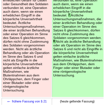
erheblichen Gefahr für Leben
verbunden ist, eine Operation
oder Gesundheit des Soldaten
auch dann, wenn sie einen
verbunden ist, eine Operation
erheblichen Eingriff in die
auch dann, wenn sie einen
körperliche Unversehrtheit
erheblichen Eingriff in die
bedeutet.
7
Ärztliche
körperliche Unversehrtheit
Untersuchungsmaßnahmen, die
bedeutet. Ärztliche
einer ärztlichen Behandlung oder
Untersuchungsmaßnahmen,
einer Operation im Sinne des
die einer ärztlichen Behandlung
Satzes 6 gleichkommen, dürfen
oder einer Operation im Sinne
nicht ohne Zustimmung des
des Satzes 6 gleichkommen,
Soldaten vorgenommen werden.
dürfen nicht ohne Zustimmung
8
Nicht als ärztliche Behandlung
des Soldaten vorgenommen
oder als Operation im Sinne des
werden. Nicht als ärztliche
Satzes 6 und nicht als Eingriffe in
Behandlung oder als Operation
die körperliche Unversehrtheit
im Sinne des Satzes 6 und
gelten einfache ärztliche
nicht als Eingriffe in die
Maßnahmen, wie Blutentnahmen
körperliche Unversehrtheit
aus dem Ohrläppchen, dem
gelten einfache ärztliche
Finger oder einer Blutader oder
Maßnahmen, wie
eine röntgenologische
Blutentnahmen aus dem
Untersuchung.
Ohrläppchen, dem Finger oder
einer Blutader oder eine
röntgenologische
Untersuchung.
←
frühere Fassung von § 21
(heute geltende Fassung)