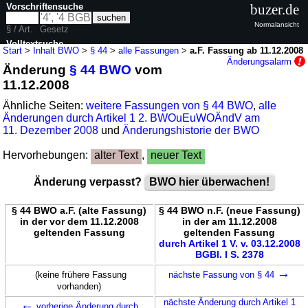
Vorschriftensuche
buzer.de
Normalansicht
§ / Art.
Gesetz
Volltextsuche
Start
>
Inhalt BWO
>
§ 44
>
alle Fassungen
>
a.F. Fassung ab 11.12.2008
Änderungsalarm
Änderung
§ 44 BWO
vom
nur in BWO
11.12.2008
Ähnliche Seiten:
weitere Fassungen von § 44 BWO
,
alle
Änderungen durch Artikel 1 2. BWOuEuWOÄndV am
11. Dezember 2008
und
Änderungshistorie der BWO
Hervorhebungen:
alter Text
,
neuer Text
Änderung verpasst?
BWO hier überwachen!
§ 44 BWO a.F. (alte Fassung)
§ 44 BWO n.F. (neue Fassung)
in der vor dem 11.12.2008
in der am 11.12.2008
geltenden Fassung
geltenden Fassung
durch Artikel 1 V. v. 03.12.2008
BGBl. I S. 2378
→
(keine frühere Fassung
nächste Fassung von § 44
vorhanden)
←
nächste Änderung durch Artikel 1
vorherige Änderung durch