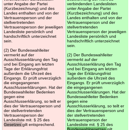
unter Angabe der Partei
verbindenden Landeslisten
(Kurzbezeichnung) und des
unter Angabe der Partei
Landes enthalten und von der
(Kurzbezeichnung) und des
Vertrauensperson und der
Landes enthalten und von der
stellvertretenden
Vertrauensperson und der
Vertrauensperson der jeweiligen
stellvertretenden
Landesliste persönlich und
Vertrauensperson der jeweiligen
handschriftlich unterzeichnet
Landesliste persönlich und
sein.
handschriftlich unterzeichnet
sein.
(2) Der Bundeswahlleiter
vermerkt auf der
(2) Der Bundeswahlleiter
Ausschlusserklärung den Tag
vermerkt auf der
und bei Eingang am letzten
Ausschlusserklärung den Tag
Tage der Erklärungsfrist
und bei Eingang am letzten
außerdem die Uhrzeit des
Tage der Erklärungsfrist
Eingangs. Er prüft unverzüglich
außerdem die Uhrzeit des
die eingegangenen
Eingangs. Er prüft unverzüglich
Ausschlusserklärungen. Hat der
die eingegangenen
Bundeswahlleiter Bedenken
Ausschlusserklärungen. Hat der
gegen eine
Bundeswahlleiter Bedenken
Ausschlusserklärung, so teilt er
gegen eine
dies der Vertrauensperson und
Ausschlusserklärung, so teilt er
der stellvertretenden
dies der Vertrauensperson und
Vertrauensperson der
der stellvertretenden
Landesliste mit. § 25 des
Vertrauensperson der
Gesetzes
gilt entsprechend.
Landesliste mit. § 25 des
Bundeswahlgesetzes
gilt