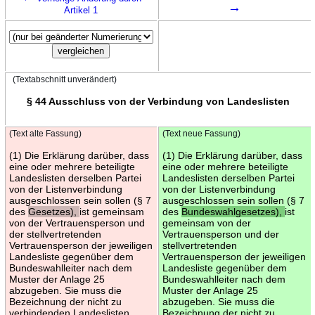
→
Artikel 1
(Textabschnitt unverändert)
§ 44 Ausschluss von der Verbindung von Landeslisten
(Text alte Fassung)
(Text neue Fassung)
(1) Die Erklärung darüber, dass
(1) Die Erklärung darüber, dass
eine oder mehrere beteiligte
eine oder mehrere beteiligte
Landeslisten derselben Partei
Landeslisten derselben Partei
von der Listenverbindung
von der Listenverbindung
ausgeschlossen sein sollen (§ 7
ausgeschlossen sein sollen (§ 7
des
Gesetzes),
ist gemeinsam
des
Bundeswahlgesetzes),
ist
von der Vertrauensperson und
gemeinsam von der
der stellvertretenden
Vertrauensperson und der
Vertrauensperson der jeweiligen
stellvertretenden
Landesliste gegenüber dem
Vertrauensperson der jeweiligen
Bundeswahlleiter nach dem
Landesliste gegenüber dem
Muster der Anlage 25
Bundeswahlleiter nach dem
abzugeben. Sie muss die
Muster der Anlage 25
Bezeichnung der nicht zu
abzugeben. Sie muss die
verbindenden Landeslisten
Bezeichnung der nicht zu