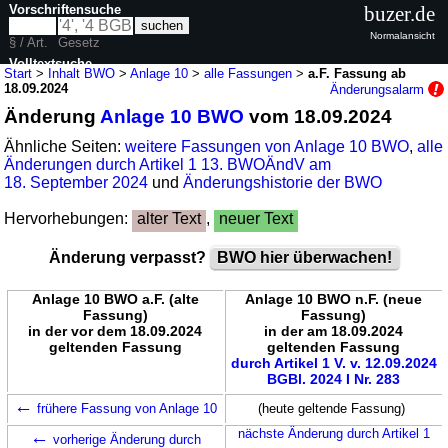
Vorschriftensuche
buzer.de
Normalansicht
§ / Art.
Gesetz
Volltextsuche
Start
>
Inhalt BWO
>
Anlage 10
>
alle Fassungen
>
a.F. Fassung ab
18.09.2024
Änderungsalarm
nur in BWO
Änderung
Anlage 10 BWO
vom 18.09.2024
Ähnliche Seiten:
weitere Fassungen von Anlage 10 BWO
,
alle
Änderungen durch Artikel 1 13. BWOÄndV am
18. September 2024
und
Änderungshistorie der BWO
Hervorhebungen:
alter Text
,
neuer Text
Änderung verpasst?
BWO hier überwachen!
Anlage 10 BWO a.F. (alte
Anlage 10 BWO n.F. (neue
Fassung)
Fassung)
in der vor dem 18.09.2024
in der am 18.09.2024
geltenden Fassung
geltenden Fassung
durch Artikel 1 V. v. 12.09.2024
BGBl. 2024 I Nr. 283
←
frühere Fassung von Anlage 10
(heute geltende Fassung)
←
nächste Änderung durch Artikel 1
vorherige Änderung durch