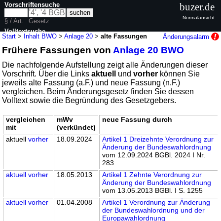
Vorschriftensuche
buzer.de
Normalansicht
§ / Art.
Gesetz
Volltextsuche
Start
>
Inhalt BWO
>
Anlage 20
>
alte Fassungen
Änderungsalarm
Frühere Fassungen von
Anlage 20 BWO
nur in BWO
Die nachfolgende Aufstellung zeigt alle Änderungen dieser
Vorschrift. Über die Links
aktuell
und
vorher
können Sie
jeweils alte Fassung (a.F.) und neue Fassung (n.F.)
vergleichen. Beim Änderungsgesetz finden Sie dessen
Volltext sowie die Begründung des Gesetzgebers.
vergleichen
mWv
neue Fassung durch
mit
(verkündet)
aktuell
vorher
18.09.2024
Artikel 1 Dreizehnte Verordnung zur
Änderung der Bundeswahlordnung
vom 12.09.2024 BGBl. 2024 I Nr.
283
aktuell
vorher
18.05.2013
Artikel 1 Zehnte Verordnung zur
Änderung der Bundeswahlordnung
vom 13.05.2013 BGBl. I S. 1255
aktuell
vorher
01.04.2008
Artikel 1 Verordnung zur Änderung
der Bundeswahlordnung und der
Europawahlordnung