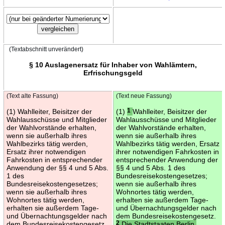
(Textabschnitt unverändert)
§ 10 Auslagenersatz für Inhaber von Wahlämtern,
Erfrischungsgeld
(Text alte Fassung)
(Text neue Fassung)
(1) Wahlleiter, Beisitzer der
(1)
1
Wahlleiter, Beisitzer der
Wahlausschüsse und Mitglieder
Wahlausschüsse und Mitglieder
der Wahlvorstände erhalten,
der Wahlvorstände erhalten,
wenn sie außerhalb ihres
wenn sie außerhalb ihres
Wahlbezirks tätig werden,
Wahlbezirks tätig werden, Ersatz
Ersatz ihrer notwendigen
ihrer notwendigen Fahrkosten in
Fahrkosten in entsprechender
entsprechender Anwendung der
Anwendung der §§ 4 und 5 Abs.
§§ 4 und 5 Abs. 1 des
1 des
Bundesreisekostengesetzes;
Bundesreisekostengesetzes;
wenn sie außerhalb ihres
wenn sie außerhalb ihres
Wohnortes tätig werden,
Wohnortes tätig werden,
erhalten sie außerdem Tage-
erhalten sie außerdem Tage-
und Übernachtungsgelder nach
und Übernachtungsgelder nach
dem Bundesreisekostengesetz.
dem Bundesreisekostengesetz.
2
Die Stadtstaaten Berlin,