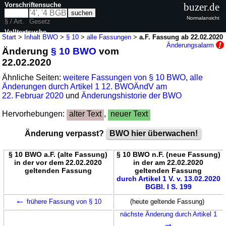
Vorschriftensuche
buzer.de
Normalansicht
§ / Art.
Gesetz
Volltextsuche
Start
>
Inhalt BWO
>
§ 10
>
alle Fassungen
>
a.F. Fassung ab 22.02.2020
Änderungsalarm
Änderung
§ 10 BWO
vom
nur in BWO
22.02.2020
Ähnliche Seiten:
weitere Fassungen von § 10 BWO
,
alle
Änderungen durch Artikel 1 12. BWOÄndV am
22. Februar 2020
und
Änderungshistorie der BWO
Hervorhebungen:
alter Text
,
neuer Text
Änderung verpasst?
BWO hier überwachen!
§ 10 BWO a.F. (alte Fassung)
§ 10 BWO n.F. (neue Fassung)
in der vor dem 22.02.2020
in der am 22.02.2020
geltenden Fassung
geltenden Fassung
durch Artikel 1 V. v. 13.02.2020
BGBl. I S. 199
←
frühere Fassung von § 10
(heute geltende Fassung)
nächste Änderung durch Artikel 1
→