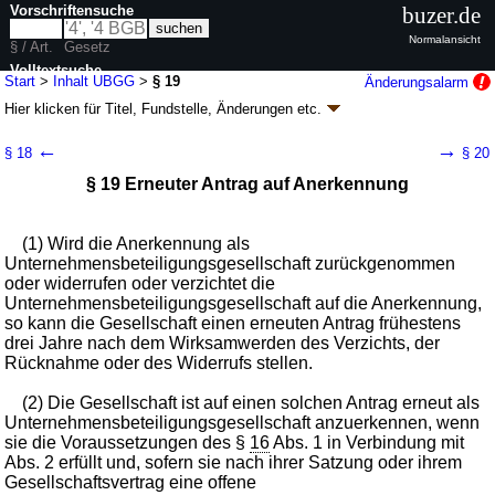
Vorschriftensuche
buzer.de
Normalansicht
§ / Art.
Gesetz
Volltextsuche
Start
>
Inhalt UBGG
>
§ 19
Änderungsalarm
Hier klicken für
Titel, Fundstelle, Änderungen
etc.
nur in UBGG
§ 19 - Gesetz über
←
→
§ 18
§ 20
Unternehmensbeteiligungsgesellschaften
§ 19 Erneuter Antrag auf Anerkennung
(UBGG)
neugefasst durch B. v. 09.09.1998
BGBl. I S. 2765
; zuletzt geändert durch
Artikel 7
Abs. 31 G. v. 12.05.2021
BGBl. I S. 990
(1) Wird die Anerkennung als
Geltung ab 01.01.1987; FNA: 4126-1
Recht der
Unternehmensbeteiligungsgesellschaft zurückgenommen
Unternehmensbeteiligungsgesellschaften
oder widerrufen oder verzichtet die
7 weitere Fassungen
|
wird in 19 Vorschriften zitiert
Unternehmensbeteiligungsgesellschaft auf die Anerkennung,
Dritter Abschnitt Verfahren und Aufsicht,
so kann die Gesellschaft einen erneuten Antrag frühestens
Bezeichnungsschutz
drei Jahre nach dem Wirksamwerden des Verzichts, der
Rücknahme oder des Widerrufs stellen.
(2) Die Gesellschaft ist auf einen solchen Antrag erneut als
Unternehmensbeteiligungsgesellschaft anzuerkennen, wenn
sie die Voraussetzungen des §
16
Abs. 1 in Verbindung mit
Abs. 2 erfüllt und, sofern sie nach ihrer Satzung oder ihrem
Gesellschaftsvertrag eine offene