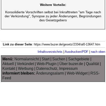
Weitere Vorteile:
Konsolidierte Vorschriften selbst bei Inkrafttreten "am Tage nach
der Verkündung", Synopse zu jeder Änderungen, Begründungen
des Gesetzgebers
Link zu dieser Seite
: https://www.buzer.de/gesetz/2334/al0-13647.htm
Inhaltsverzeichnis
|
Ausdrucken/PDF
|
nach oben
Menü:
Normalansicht
|
Start
|
Suchen
|
Sachgebiete
|
Aktuell
|
Verkündet
|
Web-Plugin
|
Über buzer.de
|
Qualität
|
Kontakt
|
Werbung
|
Datenschutz, Impressum
informiert bleiben:
Änderungsalarm
|
Web-Widget
|
RSS-
Feed