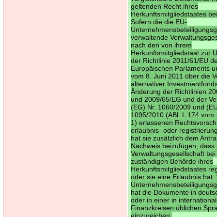
geltenden Recht ihres
Herkunftsmitgliedstaates b
Sofern die die EU-
Unternehmensbeteiligungsge
verwaltende Verwaltungsges
nach den von ihrem
Herkunftsmitgliedstaat zur
der Richtlinie 2011/61/EU d
Europäischen Parlaments u
vom 8. Juni 2011 über die V
alternativer Investmentfond
Änderung der Richtlinien 2
und 2009/65/EG und der V
(EG) Nr. 1060/2009 und (EU
1095/2010 (ABl. L 174 vom 
1) erlassenen Rechtsvorschr
erlaubnis- oder registrierungs
hat sie zusätzlich dem Antr
Nachweis beizufügen, dass 
Verwaltungsgesellschaft bei
zuständigen Behörde ihres
Herkunftsmitgliedstaates regi
oder sie eine Erlaubnis hat.
Unternehmensbeteiligungsge
hat die Dokumente in deuts
oder in einer in internationa
Finanzkreisen üblichen Spr
einzureichen.