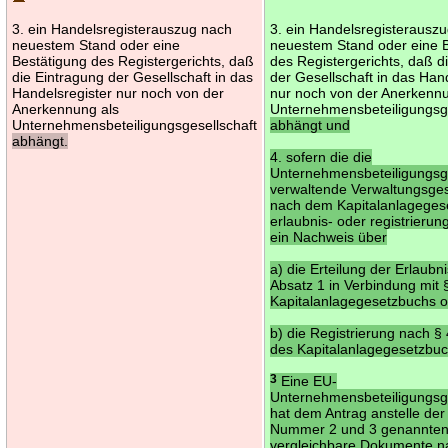
3. ein Handelsregisterauszug nach
3. ein Handelsregisterausz
neuestem Stand oder eine
neuestem Stand oder eine 
Bestätigung des Registergerichts, daß
des Registergerichts, daß d
die Eintragung der Gesellschaft in das
der Gesellschaft in das Han
Handelsregister nur noch von der
nur noch von der Anerkennu
Anerkennung als
Unternehmensbeteiligungsge
Unternehmensbeteiligungsgesellschaft
abhängt und
abhängt.
4. sofern die die
Unternehmensbeteiligungsge
verwaltende Verwaltungsges
nach dem Kapitalanlageges
erlaubnis- oder registrierungs
ein Nachweis über
a) die Erteilung der Erlaubn
Absatz 1 in Verbindung mit 
Kapitalanlagegesetzbuchs 
b) die Registrierung nach §
des Kapitalanlagegesetzbuc
3
Eine EU-
Unternehmensbeteiligungsge
hat dem Antrag anstelle der 
Nummer 2 und 3 genannte
vergleichbare Dokumente 