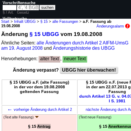
Vorschriftensuche
§ / Art.
Gesetz
Volltextsuche
Start
>
Inhalt UBGG
>
§ 15
>
alle Fassungen
>
a.F. Fassung ab
19.08.2008
Änderungsalarm
nur in UBGG
Änderung
§ 15 UBGG
vom 19.08.2008
Ähnliche Seiten:
alle Änderungen durch Artikel 2 AIFM-UmsG
am 19. August 2008
und
Änderungshistorie des UBGG
Hervorhebungen:
alter Text
,
neuer Text
Änderung verpasst?
UBGG hier überwachen!
§ 15 UBGG a.F. (alte Fassung)
§ 15 UBGG n.F. (neue
in der vor dem 19.08.2008
in der am 22.07.2013 
geltenden Fassung
Fassung
durch Artikel 13 G. v. 04.
I S. 1981
←
vorherige Änderung durch Artikel 2
nächste Änderung durch Ar
(Text alte Fassung)
(Text neue Fassung)
§ 15
Antrag
§ 15
Anerkennu