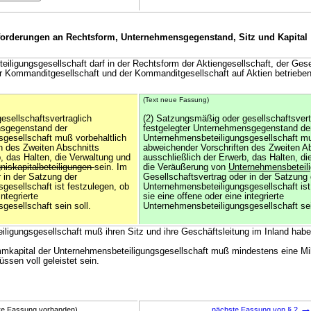
forderungen an Rechtsform, Unternehmensgegenstand, Sitz und Kapital
iligungsgesellschaft darf in der Rechtsform der Aktiengesellschaft, der Gese
r Kommanditgesellschaft und der Kommanditgesellschaft auf Aktien betriebe
(Text neue Fassung)
esellschaftsvertraglich
(2) Satzungsmäßig oder gesellschaftsvert
nsgegenstand der
festgelegter Unternehmensgegenstand de
gesellschaft muß vorbehaltlich
Unternehmensbeteiligungsgesellschaft mu
n des Zweiten Abschnitts
abweichender Vorschriften des Zweiten A
, das Halten, die Verwaltung und
ausschließlich der Erwerb, das Halten, di
iskapitalbeteiligungen
sein. Im
die Veräußerung von
Unternehmensbeteil
 in der Satzung der
Gesellschaftsvertrag oder in der Satzung 
gesellschaft ist festzulegen, ob
Unternehmensbeteiligungsgesellschaft ist
integrierte
sie eine offene oder eine integrierte
gesellschaft sein soll.
Unternehmensbeteiligungsgesellschaft sei
iligungsgesellschaft muß ihren Sitz und ihre Geschäftsleitung im Inland habe
mkapital der Unternehmensbeteiligungsgesellschaft muß mindestens eine Mil
ssen voll geleistet sein.
ere Fassung vorhanden)
nächste Fassung von § 2