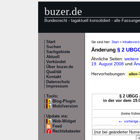
buzer.de
Bundesrecht - tagaktuell konsolidiert - alle Fassunge
Start
Sie sind hier:
Start
>
Inhaltsver
Suchen
Änderung
§ 2 UBG
Sachgebiete
Aktuell
Ähnliche Seiten:
weiter
Verkündet
19. August 2008
und
Än
Über buzer.de
Qualität
Hervorhebungen:
alter 
Kontakt
Datenschutz
Impressum
Tools:
§ 2 UBGG a
in der vor dem 19.
Blog-Plugin
Mobilversion
(keine früh
Update via:
←
Web-Widget
vorherige 
Feed
Rechtskataster