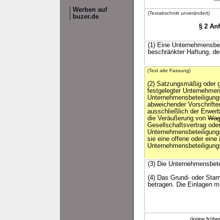
Werben auf
(Textabschnitt unverändert)
buzer.de
§ 2 An
(1) Eine Unternehmensbete
beschränkter Haftung, de
(Text alte Fassung)
(2) Satzungsmäßig oder g
festgelegter Unternehme
Unternehmensbeteiligungs
abweichender Vorschrifte
ausschließlich der Erwerb
die Veräußerung von
Wagn
Gesellschaftsvertrag oder
Unternehmensbeteiligungs
sie eine offene oder eine 
Unternehmensbeteiligungs
(3) Die Unternehmensbete
(4) Das Grund- oder Stam
betragen. Die Einlagen mü
(keine früh