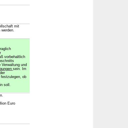
llschaft mit
n werden.
raglich
r
ß vorbehaltlich
bschnitts
e Verwaltung und
igungen
sein. Im
der
 festzulegen, ob
n soll.
n.
lion Euro
→