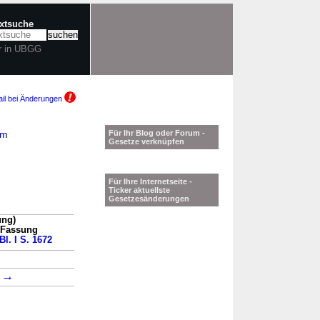
extsuche
r in UBGG
il bei Änderungen
am
Für Ihr Blog oder Forum -
Gesetze verknüpfen
Für Ihre Internetseite -
Ticker aktuellste
Gesetzesänderungen
ung)
n Fassung
Bl. I S. 1672
→
→
2