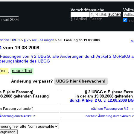
Vorschriftensuche
Vollt
§ / Artikel
Gesetz
n seit 2006
nu
zeichnis UBGG
>
§ 2
>
alle Fassungen
>
a.F. Fassung ab 19.08.2008
Ma
G
vom 19.08.2008
e Fassungen von § 2 UBGG
,
alle Änderungen durch Artikel 2 MoRaKG 
derungshistorie des UBGG
Text
,
neuer Text
Änderung verpasst?
UBGG hier überwachen!
.F. (alte Fassung)
§ 2 UBGG n.F. (neue Fass
08.2008 geltenden Fassung
in der am 19.08.2008 geltende
durch Artikel 2 G. v. 12.08.2008 BG
ere Fassung vorhanden)
nächste Fassung von § 2
Änderung durch Artikel 2
nächste Änderung durch Artikel 