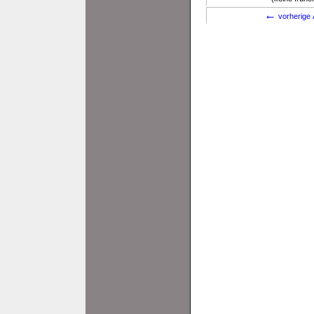
←
vorherige 