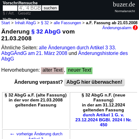
Vorschriftensuche
buzer.de
Normalansicht
§ / Art.
Gesetz
Volltextsuche
Start
>
Inhalt AbgG
>
§ 32
>
alle Fassungen
>
a.F. Fassung ab 21.03.2008
Änderungsalarm
Änderung
§ 32 AbgG
vom
nur in AbgG
21.03.2008
Ähnliche Seiten:
alle Änderungen durch Artikel 3 33.
AbgGÄndG am 21. März 2008
und
Änderungshistorie des
AbgG
Hervorhebungen:
alter Text
,
neuer Text
Änderung verpasst?
AbgG hier überwachen!
§ 32 AbgG a.F. (alte Fassung)
§ 32 AbgG n.F. (neue
in der vor dem 21.03.2008
Fassung)
geltenden Fassung
in der am 31.12.2024
geltenden Fassung
durch Artikel 1 G. v.
23.12.2024 BGBl. 2024 I Nr.
450
←
vorherige Änderung durch