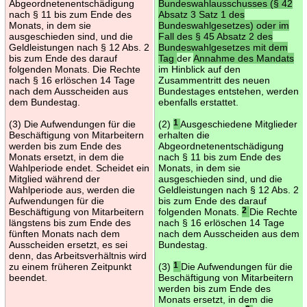
Abgeordnetenentschädigung
Bundeswahlausschusses (§ 42
nach § 11 bis zum Ende des
Absatz 3 Satz 1 des
Monats, in dem sie
Bundeswahlgesetzes) oder im
ausgeschieden sind, und die
Fall des § 45 Absatz 2 des
Geldleistungen nach § 12 Abs. 2
Bundeswahlgesetzes mit dem
bis zum Ende des darauf
Tag
der
Annahme des Mandats
folgenden Monats. Die Rechte
im Hinblick auf den
nach § 16 erlöschen 14 Tage
Zusammentritt des neuen
nach dem Ausscheiden aus
Bundestages entstehen, werden
dem Bundestag.
ebenfalls erstattet.
(3) Die Aufwendungen für die
(2)
1
Ausgeschiedene Mitglieder
Beschäftigung von Mitarbeitern
erhalten die
werden bis zum Ende des
Abgeordnetenentschädigung
Monats ersetzt, in dem die
nach § 11 bis zum Ende des
Wahlperiode endet. Scheidet ein
Monats, in dem sie
Mitglied während der
ausgeschieden sind, und die
Wahlperiode aus, werden die
Geldleistungen nach § 12 Abs. 2
Aufwendungen für die
bis zum Ende des darauf
Beschäftigung von Mitarbeitern
folgenden Monats.
2
Die Rechte
längstens bis zum Ende des
nach § 16 erlöschen 14 Tage
fünften Monats nach dem
nach dem Ausscheiden aus dem
Ausscheiden ersetzt, es sei
Bundestag.
denn, das Arbeitsverhältnis wird
zu einem früheren Zeitpunkt
(3)
1
Die Aufwendungen für die
beendet.
Beschäftigung von Mitarbeitern
werden bis zum Ende des
Monats ersetzt, in dem die