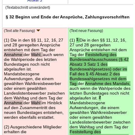
Artikel 3
(Textabschnitt unverändert)
§ 32 Beginn und Ende der Ansprüche, Zahlungsvorschriften
(Text alte Fassung)
(Text neue Fassung)
(1) Die in den §§ 11, 12, 16, 27
(1)
1
Die in den §§ 11, 12, 16,
und 28 geregelten Ansprüche
27 und 28 geregelten
entstehen mit dem Tag der
Ansprüche entstehen mit dem
Annahme
der
Wahl,
auch wenn
Tag der
Feststellung des
die Wahlperiode des letzten
Bundeswahlausschusses (§ 42
Bundestages noch nicht
Absatz 3 Satz 1 des
abgelaufen ist.
Bundeswahlgesetzes) oder im
Mandatsbezogene
Fall des § 45 Absatz 2 des
Aufwendungen, die einem
Bundeswahlgesetzes mit dem
gewählten Wahlkreisbewerber
Tag
der
Annahme des Mandats,
oder einem gewählten
auch wenn die Wahlperiode des
Landeslistenbewerber zwischen
letzten Bundestages noch nicht
dem Wahltag und dem Tag der
abgelaufen ist.
2
Annahme
der
Wahl
im Hinblick
Mandatsbezogene
auf den Zusammentritt des
Aufwendungen, die einem
neuen Bundestages entstehen,
gewählten Wahlkreisbewerber
werden ebenfalls erstattet.
oder einem gewählten
Landeslistenbewerber zwischen
(2) Ausgeschiedene Mitglieder
dem Wahltag und dem Tag der
erhalten die
Feststellung des