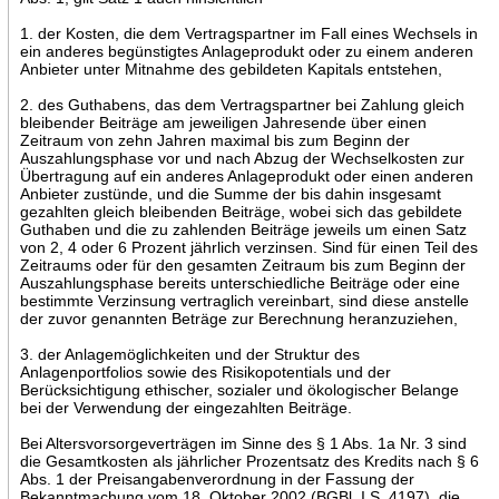
1. der Kosten, die dem Vertragspartner im Fall eines Wechsels in
ein anderes begünstigtes Anlageprodukt oder zu einem anderen
Anbieter unter Mitnahme des gebildeten Kapitals entstehen,
2. des Guthabens, das dem Vertragspartner bei Zahlung gleich
bleibender Beiträge am jeweiligen Jahresende über einen
Zeitraum von zehn Jahren maximal bis zum Beginn der
Auszahlungsphase vor und nach Abzug der Wechselkosten zur
Übertragung auf ein anderes Anlageprodukt oder einen anderen
Anbieter zustünde, und die Summe der bis dahin insgesamt
gezahlten gleich bleibenden Beiträge, wobei sich das gebildete
Guthaben und die zu zahlenden Beiträge jeweils um einen Satz
von 2, 4 oder 6 Prozent jährlich verzinsen. Sind für einen Teil des
Zeitraums oder für den gesamten Zeitraum bis zum Beginn der
Auszahlungsphase bereits unterschiedliche Beiträge oder eine
bestimmte Verzinsung vertraglich vereinbart, sind diese anstelle
der zuvor genannten Beträge zur Berechnung heranzuziehen,
3. der Anlagemöglichkeiten und der Struktur des
Anlagenportfolios sowie des Risikopotentials und der
Berücksichtigung ethischer, sozialer und ökologischer Belange
bei der Verwendung der eingezahlten Beiträge.
Bei Altersvorsorgeverträgen im Sinne des § 1 Abs. 1a Nr. 3 sind
die Gesamtkosten als jährlicher Prozentsatz des Kredits nach § 6
Abs. 1 der Preisangabenverordnung in der Fassung der
Bekanntmachung vom 18. Oktober 2002 (BGBl. I S. 4197), die