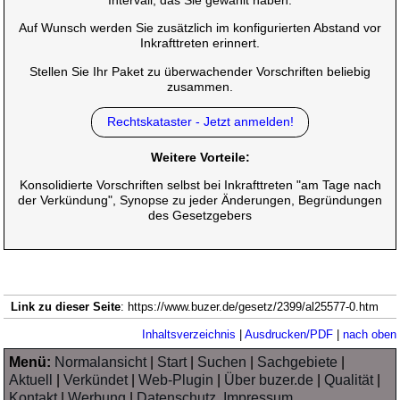
Intervall, das Sie gewählt haben.
Auf Wunsch werden Sie zusätzlich im konfigurierten Abstand vor
Inkrafttreten erinnert.
Stellen Sie Ihr Paket zu überwachender Vorschriften beliebig
zusammen.
Rechtskataster - Jetzt anmelden!
Weitere Vorteile:
Konsolidierte Vorschriften selbst bei Inkrafttreten "am Tage nach
der Verkündung", Synopse zu jeder Änderungen, Begründungen
des Gesetzgebers
Link zu dieser Seite
: https://www.buzer.de/gesetz/2399/al25577-0.htm
Inhaltsverzeichnis
|
Ausdrucken/PDF
|
nach oben
Menü:
Normalansicht
|
Start
|
Suchen
|
Sachgebiete
|
Aktuell
|
Verkündet
|
Web-Plugin
|
Über buzer.de
|
Qualität
|
Kontakt
|
Werbung
|
Datenschutz, Impressum