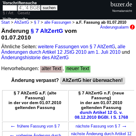
Vorschriftensuche
buzer.de
Normalansicht
§ / Art.
Gesetz
Volltextsuche
Start
>
AltZertG
>
§ 7
>
alle Fassungen
>
a.F. Fassung ab 01.07.2010
Änderungsalarm
Änderung
§ 7 AltZertG
vom
nur in AltZertG
01.07.2010
Ähnliche Seiten:
weitere Fassungen von § 7 AltZertG
,
alle
Änderungen durch Artikel 12 JStG 2010 am 1. Juli 2010
und
Änderungshistorie des AltZertG
Hervorhebungen:
alter Text
,
neuer Text
Änderung verpasst?
AltZertG hier überwachen!
§ 7 AltZertG a.F. (alte
§ 7 AltZertG n.F. (neue
Fassung)
Fassung)
in der vor dem 01.07.2010
in der am 01.07.2010
geltenden Fassung
geltenden Fassung
durch Artikel 12 G. v.
08.12.2010 BGBl. I S. 1768
←
→
frühere Fassung von § 7
nächste Fassung von § 7
←
nächste Änderung durch Artikel 12
vorherige Änderung durch