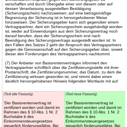
verschaffen und durch Übergabe einer von diesem oder auf
dessen Veranlassung ausgestellten Bestätigung
(Sicherungsschein) nachzuweisen; auf eine betragsmäßige
Begrenzung der Sicherung ist in hervorgehobener Weise
hinzuweisen. Der Sicherungsgeber kann sich gegenüber einem
Vertragspartner, dem ein Sicherungsschein ausgehändigt worden
ist, weder auf Einwendungen aus dem Sicherungsvertrag noch
darauf berufen, dass der Sicherungsschein erst nach
Beendigung des Sicherungsvertrags ausgestellt worden ist. In
den Fällen des Satzes 2 geht der Anspruch des Vertragspartners
gegen die Genossenschaft auf den Sicherungsgeber über, soweit
dieser den Forderungen des Vertragspartners nachkommt.
(7) Der Anbieter von Basisrentenverträgen informiert den
Vertragspartner schriftlich über die Zertifizierungsstelle mit ihrer
Postanschrift, die Zertifizierungsnummer, das Datum, zu dem die
Zertifizierung wirksam geworden ist, und nimmt dabei einen
deutlich hervorgehobenen Hinweis folgenden Wortlauts mit auf:
(Text alte Fassung)
(Text neue Fassung)
'Der Basisrentenvertrag ist
'Der Basisrentenvertrag ist
zertifiziert worden und damit im
zertifiziert worden und damit im
Rahmen des § 10 Abs. 1 Nr. 2
Rahmen des § 10 Abs. 1 Nr. 2
Buchstabe b des
Buchstabe b des
Einkommensteuergesetzes
Einkommensteuergesetzes
steuerlich förderungsfähig. Bei
steuerlich förderungsfähig. Bei