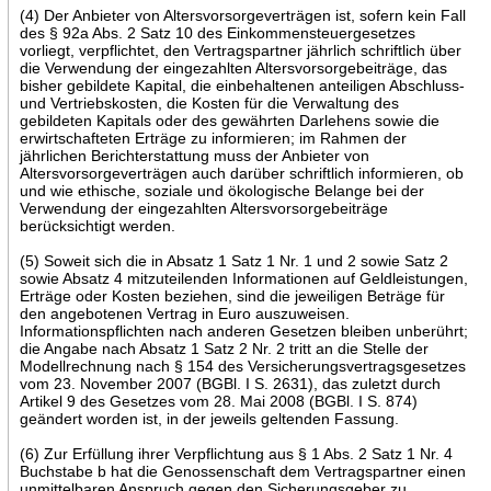
(4) Der Anbieter von Altersvorsorgeverträgen ist, sofern kein Fall
des § 92a Abs. 2 Satz 10 des Einkommensteuergesetzes
vorliegt, verpflichtet, den Vertragspartner jährlich schriftlich über
die Verwendung der eingezahlten Altersvorsorgebeiträge, das
bisher gebildete Kapital, die einbehaltenen anteiligen Abschluss-
und Vertriebskosten, die Kosten für die Verwaltung des
gebildeten Kapitals oder des gewährten Darlehens sowie die
erwirtschafteten Erträge zu informieren; im Rahmen der
jährlichen Berichterstattung muss der Anbieter von
Altersvorsorgeverträgen auch darüber schriftlich informieren, ob
und wie ethische, soziale und ökologische Belange bei der
Verwendung der eingezahlten Altersvorsorgebeiträge
berücksichtigt werden.
(5) Soweit sich die in Absatz 1 Satz 1 Nr. 1 und 2 sowie Satz 2
sowie Absatz 4 mitzuteilenden Informationen auf Geldleistungen,
Erträge oder Kosten beziehen, sind die jeweiligen Beträge für
den angebotenen Vertrag in Euro auszuweisen.
Informationspflichten nach anderen Gesetzen bleiben unberührt;
die Angabe nach Absatz 1 Satz 2 Nr. 2 tritt an die Stelle der
Modellrechnung nach § 154 des Versicherungsvertragsgesetzes
vom 23. November 2007 (BGBl. I S. 2631), das zuletzt durch
Artikel 9 des Gesetzes vom 28. Mai 2008 (BGBl. I S. 874)
geändert worden ist, in der jeweils geltenden Fassung.
(6) Zur Erfüllung ihrer Verpflichtung aus § 1 Abs. 2 Satz 1 Nr. 4
Buchstabe b hat die Genossenschaft dem Vertragspartner einen
unmittelbaren Anspruch gegen den Sicherungsgeber zu