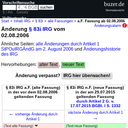
Vorschriftensuche
buzer.de
Normalansicht
§ / Art.
Gesetz
Volltextsuche
Start
>
Inhalt IRG
>
§ 83i
>
alle Fassungen
>
a.F. Fassung ab 02.08.2006
Änderungsalarm
Änderung
§ 83i IRG
vom
nur in IRG
02.08.2006
Ähnliche Seiten:
alle Änderungen durch Artikel 1
StPOuIRGÄndG am 2. August 2006
und
Änderungshistorie
des IRG
Hervorhebungen:
alter Text
,
neuer Text
Änderung verpasst?
IRG hier überwachen!
§ 83i IRG a.F. (alte Fassung)
§ 83i IRG n.F. (neue Fassung)
in der vor dem 02.08.2006
in der am 25.07.2015
geltenden Fassung
geltenden Fassung
durch Artikel 2 G. v.
17.07.2015 BGBl. I S. 1332
←
nächste Änderung durch Artikel 1
vorherige Änderung durch
→
Artikel 1
(Text alte Fassung)
(Text neue Fassung)