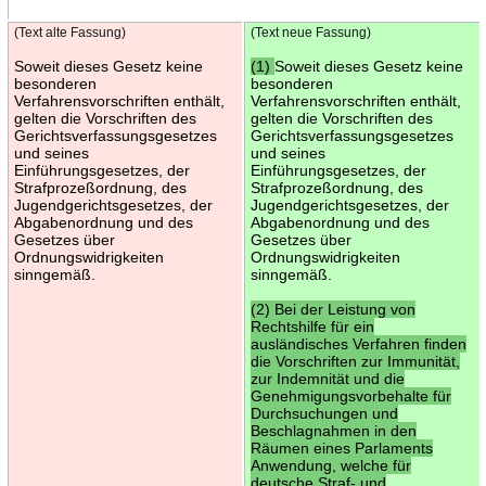
(Text alte Fassung)
(Text neue Fassung)
Soweit dieses Gesetz keine
(1)
Soweit dieses Gesetz keine
besonderen
besonderen
Verfahrensvorschriften enthält,
Verfahrensvorschriften enthält,
gelten die Vorschriften des
gelten die Vorschriften des
Gerichtsverfassungsgesetzes
Gerichtsverfassungsgesetzes
und seines
und seines
Einführungsgesetzes, der
Einführungsgesetzes, der
Strafprozeßordnung, des
Strafprozeßordnung, des
Jugendgerichtsgesetzes, der
Jugendgerichtsgesetzes, der
Abgabenordnung und des
Abgabenordnung und des
Gesetzes über
Gesetzes über
Ordnungswidrigkeiten
Ordnungswidrigkeiten
sinngemäß.
sinngemäß.
(2) Bei der Leistung von
Rechtshilfe für ein
ausländisches Verfahren finden
die Vorschriften zur Immunität,
zur Indemnität und die
Genehmigungsvorbehalte für
Durchsuchungen und
Beschlagnahmen in den
Räumen eines Parlaments
Anwendung, welche für
deutsche Straf- und