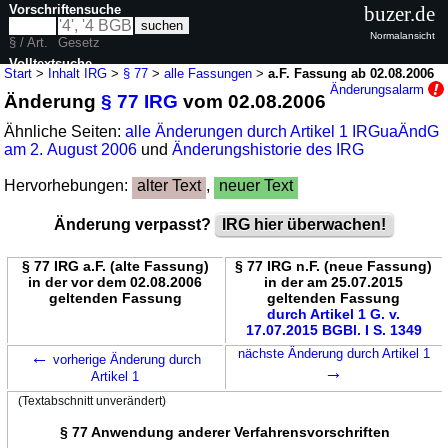
Vorschriftensuche
buzer.de
Normalansicht
§ / Art.
Gesetz
Volltextsuche
Start
>
Inhalt IRG
>
§ 77
>
alle Fassungen
>
a.F. Fassung ab 02.08.2006
Änderungsalarm
Änderung
§ 77 IRG
vom 02.08.2006
nur in IRG
Ähnliche Seiten:
alle Änderungen durch Artikel 1 IRGuaÄndG
am 2. August 2006
und
Änderungshistorie des IRG
Hervorhebungen:
alter Text
,
neuer Text
Änderung verpasst?
IRG hier überwachen!
§ 77 IRG a.F. (alte Fassung)
§ 77 IRG n.F. (neue Fassung)
in der vor dem 02.08.2006
in der am 25.07.2015
geltenden Fassung
geltenden Fassung
durch Artikel 1 G. v.
17.07.2015 BGBl. I S. 1349
←
nächste Änderung durch Artikel 1
vorherige Änderung durch
→
Artikel 1
(Textabschnitt unverändert)
§ 77 Anwendung anderer Verfahrensvorschriften