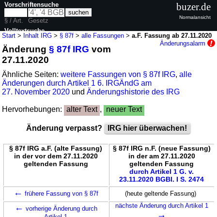
Vorschriftensuche
buzer.de
Normalansicht
§ / Art.
Gesetz
Volltextsuche
Start
>
Inhalt IRG
>
§ 87f
>
alle Fassungen
>
a.F. Fassung ab 27.11.2020
Änderungsalarm
Änderung
§ 87f IRG
vom
nur in IRG
27.11.2020
Ähnliche Seiten:
weitere Fassungen von § 87f IRG
,
alle
Änderungen durch Artikel 1 6. IRGÄndG am
27. November 2020
und
Änderungshistorie des IRG
Hervorhebungen:
alter Text
,
neuer Text
Änderung verpasst?
IRG hier überwachen!
§ 87f IRG a.F. (alte Fassung)
§ 87f IRG n.F. (neue Fassung)
in der vor dem 27.11.2020
in der am 27.11.2020
geltenden Fassung
geltenden Fassung
durch Artikel 1 G. v.
23.11.2020 BGBl. I S. 2474
←
frühere Fassung von § 87f
(heute geltende Fassung)
←
nächste Änderung durch Artikel 1
vorherige Änderung durch
→
Artikel 1