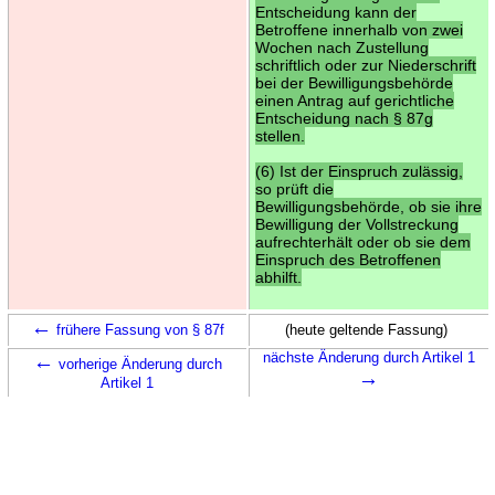
Entscheidung kann der
Betroffene innerhalb von zwei
Wochen nach Zustellung
schriftlich oder zur Niederschrift
bei der Bewilligungsbehörde
einen Antrag auf gerichtliche
Entscheidung nach § 87g
stellen.
(6) Ist der Einspruch zulässig,
so prüft die
Bewilligungsbehörde, ob sie ihre
Bewilligung der Vollstreckung
aufrechterhält oder ob sie dem
Einspruch des Betroffenen
abhilft.
←
frühere Fassung von § 87f
(heute geltende Fassung)
←
nächste Änderung durch Artikel 1
vorherige Änderung durch
→
Artikel 1