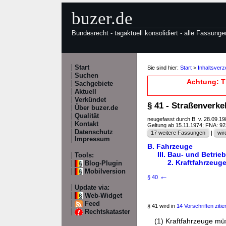
buzer.de
Bundesrecht - tagaktuell konsolidiert - alle Fassunge
Start
Sie sind hier:
Start
>
Inhaltsver
Suchen
Achtung: T
Sachgebiete
Aktuell
Verkündet
§ 41 - Straßenverk
Über buzer.de
Qualität
neugefasst durch B. v. 28.09.1
Kontakt
Geltung ab 15.11.1974; FNA: 9
Datenschutz
17 weitere Fassungen
|
wir
Impressum
B. Fahrzeuge
III. Bau- und Betrie
Tools:
2. Kraftfahrzeug
Blog-Plugin
Mobilversion
←
§ 40
Update via:
Web-Widget
Feed
§ 41 wird in
14 Vorschriften zitier
Rechtskataster
(1) Kraftfahrzeuge m