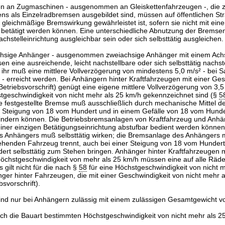
en an Zugmaschinen - ausgenommen an Gleiskettenfahrzeugen -, die 
ns als Einzelradbremsen ausgebildet sind, müssen auf öffentlichen St
 gleichmäßige Bremswirkung gewährleistet ist, sofern sie nicht mit e
etätigt werden können. Eine unterschiedliche Abnutzung der Bremse
achstelleinrichtung ausgleichbar sein oder sich selbsttätig ausgleichen.
chsige Anhänger - ausgenommen zweiachsige Anhänger mit einem Ach
en eine ausreichende, leicht nachstellbare oder sich selbsttätig nachst
ihr muß eine mittlere Vollverzögerung von mindestens 5,0 m/s² - bei 
- erreicht werden. Bei Anhängern hinter Kraftfahrzeugen mit einer Ge
Betriebsvorschrift) genügt eine eigene mittlere Vollverzögerung von 3,5
tgeschwindigkeit von nicht mehr als 25 km/h gekennzeichnet sind (§
5
ie festgestellte Bremse muß ausschließlich durch mechanische Mittel de
 Steigung von 18 vom Hundert und in einem Gefälle von 18 vom Hunde
hindern können. Die Betriebsbremsanlagen von Kraftfahrzeug und Anh
einer einzigen Betätigungseinrichtung abstufbar bedient werden können
s Anhängers muß selbsttätig wirken; die Bremsanlage des Anhängers 
ehenden Fahrzeug trennt, auch bei einer Steigung von 18 vom Hundert
ert selbsttätig zum Stehen bringen. Anhänger hinter Kraftfahrzeugen m
öchstgeschwindigkeit von mehr als 25 km/h müssen eine auf alle Räde
gilt nicht für die nach §
58
für eine Höchstgeschwindigkeit von nicht 
er hinter Fahrzeugen, die mit einer Geschwindigkeit von nicht mehr a
svorschrift).
ind nur bei Anhängern zulässig mit einem zulässigen Gesamtgewicht vo
rch die Bauart bestimmten Höchstgeschwindigkeit von nicht mehr als 2