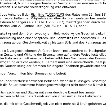
n Absätzen 4, 6 und 7 vorgeschriebenen Verzögerungen müssen auch b
werden. Die mittlere Vollverzögerung wird entweder
2 des Anhangs II der
Richtlinie 71/320/EWG
des Rates vom 26. Juni 19
chtsvorschriften der Mitgliedstaaten über die Bremsanlagen bestimmte
 deren Anhänger (ABl. EG Nr. L 202 S. 37), zuletzt geändert durch di
ssion vom 27. Januar 1998 (ABl. EG Nr. L 81 S. 1), oder
gkeit v
und dem Bremsweg s
ermittelt, wobei v
die Geschwindigkeit i
1
1
1
bbremsung nach einer Ansprech- und Schwellzeit von höchstens 0,6 s h
ahrzeug ab der Geschwindigkeit v
bis zum Stillstand des Fahrzeugs zu
1
1 bis 3 vorgeschriebenen Verfahren kann, insbesondere bei Nachprüf
 Zustand und Wirkung der Bremsanlage auf andere Weise feststellbar
der Fahrzeuge muß eine dem betriebsüblichen Nachlassen der Brems
rzögerung erreicht werden; außerdem muß eine ausreichende, dem je
de Dauerleistung der Bremsen für längere Talfahrten gewährleistet sei
nden Vorschriften über Bremsen sind befreit
d- oder forstwirtschaftlichen Betrieben, wenn ihr zulässiges Gesamtge
rch die Bauart bestimmte Höchstgeschwindigkeit nicht mehr als 8 km/h b
itsmaschinen und Stapler mit einer durch die Bauart bestimmten
eit von nicht mehr als 8 km/h und von ihnen mitgeführte Fahrzeuge,
, die mit einer Geschwindigkeit von nicht mehr als 8 km/h gefahren w