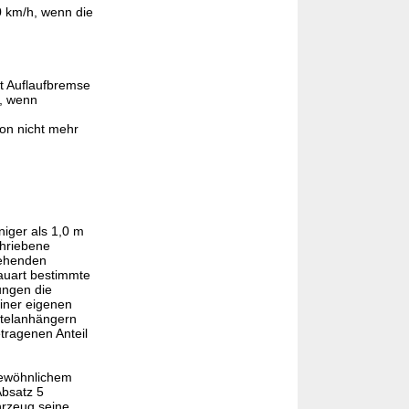
0 km/h, wenn die
it Auflaufbremse
g, wenn
on nicht mehr
iger als 1,0 m
chriebene
iehenden
Bauart bestimmte
ungen die
einer eigenen
ttelanhängern
tragenen Anteil
gewöhnlichem
Absatz 5
hrzeug seine