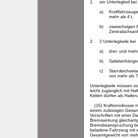
1.
ein Unterlegkeil bei
a)
Kraftfahrzeug
mehr als 4 t,
b)
zweiachsigen 
Zentralachsan
2.
2 Unterlegkeile bei
a)
drei- und meh
b)
Sattelanhänge
c)
Starrdeichsela
von mehr als 7
Unterlegkeile müssen s
leicht zugänglich mit Ha
Ketten dürfen als Halte
(15) Kraftomnibusse m
einem zulässigen Gesam
Vorschriften mit einer 
Bremswirkung gleicharti
Bremsbeanspruchung bei
beladene Fahrzeug mit e
Gesamtgewicht von mehr