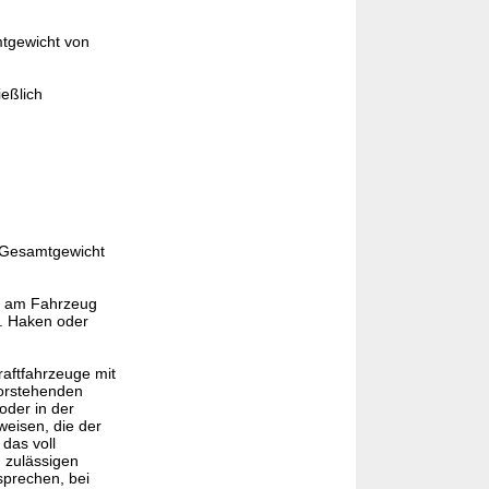
tgewicht von
eßlich
n Gesamtgewicht
r am Fahrzeug
n. Haken oder
aftfahrzeuge mit
orstehenden
oder in der
eisen, die der
das voll
 zulässigen
sprechen, bei