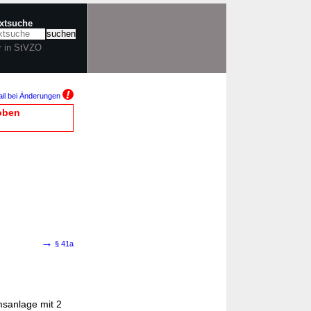
extsuche
r in StVZO
il bei Änderungen
oben
→
§ 41a
sanlage mit 2