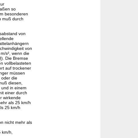
zur
raßen so
inem besonderen
n muß durch
sabstand von
ellende
Sattelanhängern
schwindigkeit von
 m/s², wenn die
8
). Die Bremse
n vollbelasteten
rt auf trockener
änger müssen
 oder die
muß diesen,
 und in einem
it einer durch
r wirkende
mehr als 25 km/h
ls 25 km/h
n nicht mehr als
5 km/h,