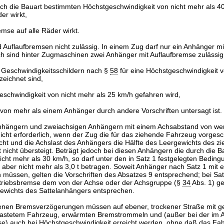
rch die Bauart bestimmten Höchstgeschwindigkeit von nicht mehr als 4
er wirkt,
emse auf alle Räder wirkt.
d Auflaufbremsen nicht zulässig. In einem Zug darf nur ein Anhänger m
ch sind hinter Zugmaschinen zwei Anhänger mit Auflaufbremse zulässi
 Geschwindigkeitsschildern nach §
58
für eine Höchstgeschwindigkeit v
zeichnet sind,
eschwindigkeit von nicht mehr als 25 km/h gefahren wird,
 von mehr als einem Anhänger durch andere Vorschriften untersagt ist.
Anhängern und zweiachsigen Anhängern mit einem Achsabstand von wen
nicht erforderlich, wenn der Zug die für das ziehende Fahrzeug vorges
ht und die Achslast des Anhängers die Hälfte des Leergewichts des z
 nicht übersteigt. Beträgt jedoch bei diesen Anhängern die durch die 
cht mehr als 30 km/h, so darf unter den in Satz 1 festgelegten Beding
, aber nicht mehr als 3,0 t betragen. Soweit Anhänger nach Satz 1 mit 
 müssen, gelten die Vorschriften des Absatzes 9 entsprechend; bei Sa
triebsbremse dem von der Achse oder der Achsgruppe (§
34
Abs. 1) ge
ewichts des Sattelanhängers entsprechen.
benen Bremsverzögerungen müssen auf ebener, trockener Straße mit 
elastetem Fahrzeug, erwärmten Bremstrommeln und (außer bei der im 
e) auch bei Höchstgeschwindigkeit erreicht werden, ohne daß das Fa