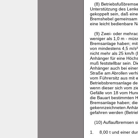
(8) Betriebsfußbrems
Unterstützung des Lenke
gekoppelt sein, daß eine
Bremshebel gemeinsam b
eine leicht bedienbare N
(9) Zwei- oder mehra
weniger als 1,0 m - müss
Bremsanlage haben; mit 
von mindestens 4,5 m/s² 
nicht mehr als 25 km/h (
Anhänger für eine Höchs
muß feststellbar sein. D
Anhänger auch bei einer
Straße am Abrollen ver
vom Führersitz aus mit 
Betriebsbremsanlage de
wenn dieser sich vom zi
Gefälle von 18 vom Hund
die Bauart bestimmten H
Bremsanlage haben; dies 
gekennzeichneten Anhäng
gefahren werden (Betrieb
(10) Auflaufbremsen s
1.
8,00 t und einer du