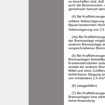
so beschaffen sind, daß
auch die Bremsnocken, d
gemeinsam benutzt wer
(4) Bei Kraftfahrzeug
mittlere Vollverzögerun
Bauart bestimmten Höchs
Vollverzögerung von 3,5
(4a) Bei Kraftfahrze
der Bremsanlage möglich
anderen Bremsanlage des
vorgeschriebenen Bremsw
(5) Bei Kraftfahrzeug
Bremsanlagen feststellb
Krankenfahrstühlen aufw
anstatt der anderen Bre
Mittel und ohne Zuhilf
befahrbaren Steigung am
von mindestens 1,5 m/s²
(6) (weggefallen)
(7) Bei Kraftfahrzeuge
Bremsanlagen eine elekt
keine Anwendung.