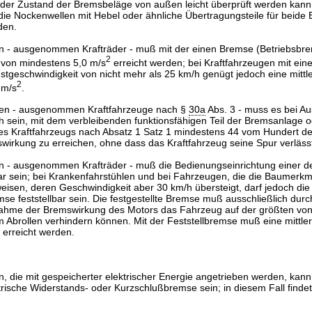
 der Zustand der Bremsbeläge von außen leicht überprüft werden kann.
ie Nockenwellen mit Hebel oder ähnliche Übertragungsteile für beide
den.
en - ausgenommen Krafträder - muß mit der einen Bremse (Betriebsbr
2
g von mindestens 5,0 m/s
erreicht werden; bei Kraftfahrzeugen mit eine
tgeschwindigkeit von nicht mehr als 25 km/h genügt jedoch eine mittl
2
 m/s
.
ugen - ausgenommen Kraftfahrzeuge nach §
30a
Abs. 3 - muss es bei Aus
 sein, mit dem verbleibenden funktionsfähigen Teil der Bremsanlage o
 Kraftfahrzeugs nach Absatz 1 Satz 1 mindestens 44 vom Hundert der
irkung zu erreichen, ohne dass das Kraftfahrzeug seine Spur verläss
en - ausgenommen Krafträder - muß die Bedienungseinrichtung einer d
ar sein; bei Krankenfahrstühlen und bei Fahrzeugen, die die Baumerk
eisen, deren Geschwindigkeit aber 30 km/h übersteigt, darf jedoch di
mse feststellbar sein. Die festgestellte Bremse muß ausschließlich du
enahme der Bremswirkung des Motors das Fahrzeug auf der größten vo
 Abrollen verhindern können. Mit der Feststellbremse muß eine mittl
 erreicht werden.
n, die mit gespeicherter elektrischer Energie angetrieben werden, kann
rische Widerstands- oder Kurzschlußbremse sein; in diesem Fall findet