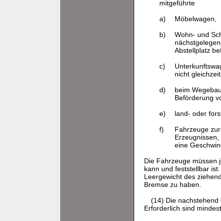
mitgeführte
a)
Möbelwagen,
b)
Wohn- und Sch
nächstgelegen
Abstellplatz b
c)
Unterkunftswag
nicht gleichze
d)
beim Wegebau 
Beförderung vo
e)
land- oder fors
f)
Fahrzeuge zur 
Erzeugnissen, 
eine Geschwind
Die Fahrzeuge müssen j
kann und feststellbar is
Leergewicht des ziehend
Bremse zu haben.
(14) Die nachstehend 
Erforderlich sind mindes