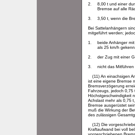
2.
8,00 t und einer du
Bremse auf alle Räd
3.
3,50 t, wenn die Br
Bei Sattelanhängern sin
mitgeführt werden; jedo
1.
beide Anhänger mit
als 25 km/h gekenn
2.
der Zug mit einer G
3.
nicht das Mitführen
(11) An einachsigen 
ist eine eigene Bremse 
Bremsverzögerung erreic
Fahrzeugs, jedoch 0,75 t
Höchstgeschwindigkeit ni
Achslast mehr als 0,75 t
Bremse ausgerüstet sein
muß die Wirkung der Be
des zulässigen Gesamtg
(12) Die vorgeschrie
Kraftaufwand bei voll b
vorgeschriebenen Brems