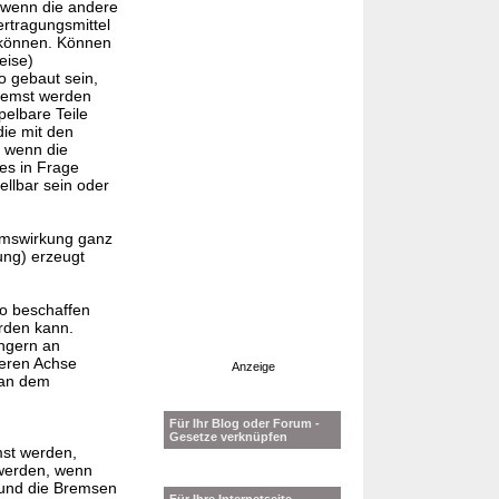
 wenn die andere
rtragungsmittel
 können. Können
eise)
 gebaut sein,
bremst werden
elbare Teile
die mit den
, wenn die
des in Frage
llbar sein oder
remswirkung ganz
ung) erzeugt
so beschaffen
rden kann.
ngern an
teren Achse
Anzeige
 an dem
Für Ihr Blog oder Forum -
Gesetze verknüpfen
mst werden,
 werden, wenn
 und die Bremsen