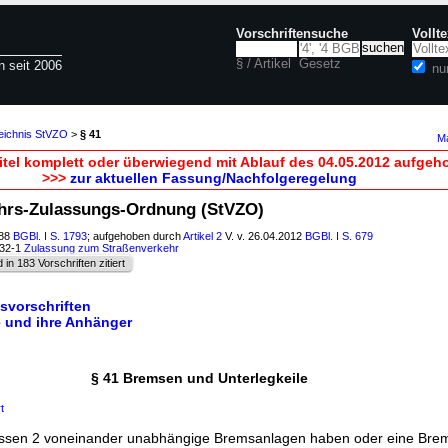
Vorschriftensuche
Vollt
§ / Artikel
Gesetz
n seit 2006
nu
zeichnis StVZO
>
§ 41
Ma
itel komplett oder überwiegend mit Ablauf des 04.05.2012 aufgeh
>>>
zur aktuellen Fassung/Nachfolgeregelung
ehrs-Zulassungs-Ordnung (StVZO)
988
BGBl. I S. 1793
; aufgehoben durch
Artikel 2
V. v. 26.04.2012
BGBl. I S. 679
232-1
Zulassung zum Straßenverkehr
d in 183 Vorschriften zitiert
bsvorschriften
e und ihre Anhänger
§ 41 Bremsen und Unterlegkeile
t
üssen 2 voneinander unabhängige Bremsanlagen haben oder eine Brem