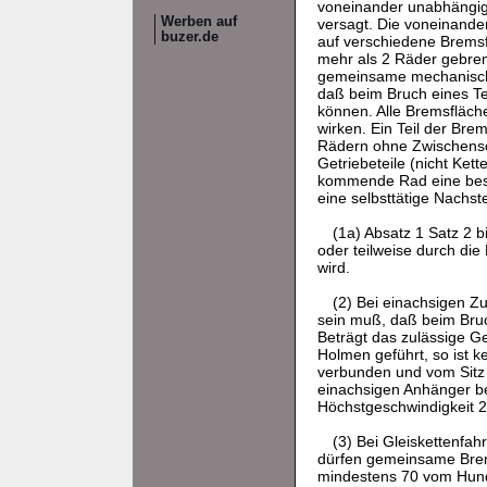
voneinander unabhängig
Werben auf
versagt. Die voneinand
buzer.de
auf verschiedene Bremsf
mehr als 2 Räder gebre
gemeinsame mechanische
daß beim Bruch eines Te
können. Alle Bremsfläch
wirken. Ein Teil der Bre
Rädern ohne Zwischensch
Getriebeteile (nicht Ket
kommende Rad eine beso
eine selbsttätige Nachst
(1a) Absatz 1 Satz 2 
oder teilweise durch die
wird.
(2) Bei einachsigen Z
sein muß, daß beim Bru
Beträgt das zulässige 
Holmen geführt, so ist 
verbunden und vom Sitz 
einachsigen Anhänger b
Höchstgeschwindigkeit 20
(3) Bei Gleiskettenfa
dürfen gemeinsame Brems
mindestens 70 vom Hund