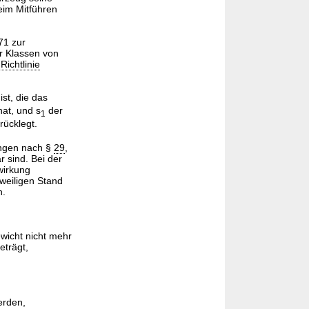
eim Mitführen
71 zur
r Klassen von
e
Richtlinie
st, die das
at, und s
der
1
rücklegt.
ungen nach §
29
,
 sind. Bei der
wirkung
weiligen Stand
n.
wicht nicht mehr
eträgt,
erden,