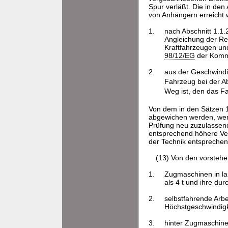
Spur verläßt. Die in de
von Anhängern erreicht 
1.
nach Abschnitt 1.1.
Angleichung der Re
Kraftfahrzeugen und
98/12/EG
der Kommi
2.
aus der Geschwindi
Fahrzeug bei der A
Weg ist, den das F
Von dem in den Sätzen 
abgewichen werden, wenn
Prüfung neu zuzulassen
entsprechend höhere Ve
der Technik entsprechen
(13) Von den vorstehe
1.
Zugmaschinen in lan
als 4 t und ihre du
2.
selbstfahrende Arbe
Höchstgeschwindigk
3.
hinter Zugmaschinen