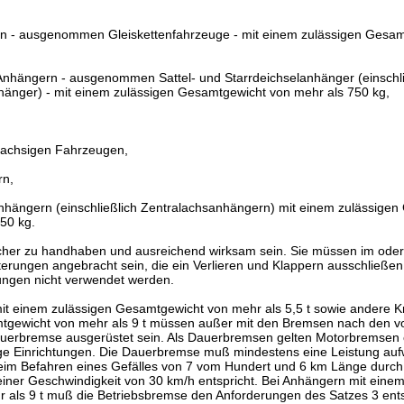
en - ausgenommen Gleiskettenfahrzeuge - mit einem zulässigen Gesam
Anhängern - ausgenommen Sattel- und Starrdeichselanhänger (einschli
hänger) - mit einem zulässigen Gesamtgewicht von mehr als 750 kg,
rachsigen Fahrzeugen,
rn,
nhängern (einschließlich Zentralachsanhängern) mit einem zulässige
50 kg.
icher zu handhaben und ausreichend wirksam sein. Sie müssen im ode
lterungen angebracht sein, die ein Verlieren und Klappern ausschließe
rungen nicht verwendet werden.
it einem zulässigen Gesamtgewicht von mehr als 5,5 t sowie andere Kr
tgewicht von mehr als 9 t müssen außer mit den Bremsen nach den v
Dauerbremse ausgerüstet sein. Als Dauerbremsen gelten Motorbremsen 
ge Einrichtungen. Die Dauerbremse muß mindestens eine Leistung aufw
m Befahren eines Gefälles von 7 vom Hundert und 6 km Länge durch 
iner Geschwindigkeit von 30 km/h entspricht. Bei Anhängern mit einem
 als 9 t muß die Betriebsbremse den Anforderungen des Satzes 3 ent