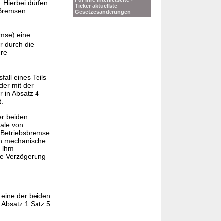
Für Ihre Internetseite -
 Hierbei dürfen
Ticker aktuellste
 Bremsen
Gesetzesänderungen
emse) eine
r durch die
ere
fall eines Teils
der mit der
 in Absatz 4
t.
er beiden
male von
e Betriebsbremse
rch mechanische
n ihm
ere Verzögerung
 eine der beiden
 Absatz 1 Satz 5