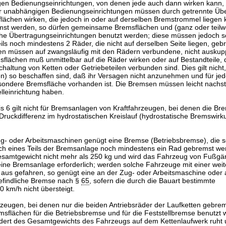
en Bedienungseinrichtungen, von denen jede auch dann wirken kann,
er unabhängigen Bedienungseinrichtungen müssen durch getrennte Übe
lächen wirken, die jedoch in oder auf derselben Bremstrommel liegen
mst werden, so dürfen gemeinsame Bremsflächen und (ganz oder teilw
 Übertragungseinrichtungen benutzt werden; diese müssen jedoch so
ils noch mindestens 2 Räder, die nicht auf derselben Seite liegen, ge
en müssen auf zwangsläufig mit den Rädern verbundene, nicht auskupp
msflächen muß unmittelbar auf die Räder wirken oder auf Bestandteile, 
altung von Ketten oder Getriebeteilen verbunden sind. Dies gilt nicht
ten) so beschaffen sind, daß ihr Versagen nicht anzunehmen und für je
ndere Bremsfläche vorhanden ist. Die Bremsen müssen leicht nachste
elleinrichtung haben.
bis 6 gilt nicht für Bremsanlagen von Kraftfahrzeugen, bei denen die B
 Druckdifferenz im hydrostatischen Kreislauf (hydrostatische Bremswirk
ug- oder Arbeitsmaschinen genügt eine Bremse (Betriebsbremse), die 
ch eines Teils der Bremsanlage noch mindestens ein Rad gebremst we
Gesamtgewicht nicht mehr als 250 kg und wird das Fahrzeug von Fußgä
keine Bremsanlage erforderlich; werden solche Fahrzeuge mit einer wei
aus gefahren, so genügt eine an der Zug- oder Arbeitsmaschine oder
efindliche Bremse nach §
65
, sofern die durch die Bauart bestimmte
 km/h nicht übersteigt.
hrzeugen, bei denen nur die beiden Antriebsräder der Laufketten gebre
flächen für die Betriebsbremse und für die Feststellbremse benutzt
ert des Gesamtgewichts des Fahrzeugs auf dem Kettenlaufwerk ruht