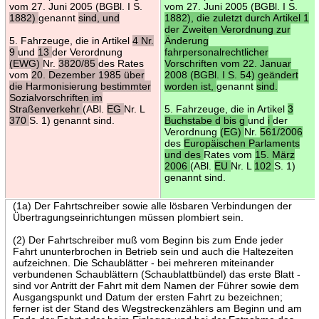
vom 27. Juni 2005 (BGBl. I S.
vom 27. Juni 2005 (BGBl. I S.
1882)
genannt
sind, und
1882), die zuletzt durch Artikel 1
der Zweiten Verordnung zur
5. Fahrzeuge, die in Artikel
4 Nr.
Änderung
9
und
13
der Verordnung
fahrpersonalrechtlicher
(EWG)
Nr.
3820/85
des Rates
Vorschriften vom 22. Januar
vom
20. Dezember 1985 über
2008 (BGBl. I S. 54) geändert
die Harmonisierung bestimmter
worden ist,
genannt
sind.
Sozialvorschriften im
Straßenverkehr
(ABl.
EG
Nr. L
5. Fahrzeuge, die in Artikel
3
370
S. 1) genannt sind.
Buchstabe d bis g
und
i
der
Verordnung
(EG)
Nr.
561/2006
des
Europäischen Parlaments
und des
Rates vom
15. März
2006
(ABl.
EU
Nr. L
102
S. 1)
genannt sind.
(1a) Der Fahrtschreiber sowie alle lösbaren Verbindungen der
Übertragungseinrichtungen müssen plombiert sein.
(2) Der Fahrtschreiber muß vom Beginn bis zum Ende jeder
Fahrt ununterbrochen in Betrieb sein und auch die Haltezeiten
aufzeichnen. Die Schaublätter - bei mehreren miteinander
verbundenen Schaublättern (Schaublattbündel) das erste Blatt -
sind vor Antritt der Fahrt mit dem Namen der Führer sowie dem
Ausgangspunkt und Datum der ersten Fahrt zu bezeichnen;
ferner ist der Stand des Wegstreckenzählers am Beginn und am