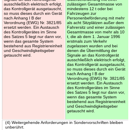
ausschließlich elektrisch erfolgt,
zulässigen Gesamtmasse von
das Kontrollgerät ausgetauscht,
mindestens 12 t oder bei
so muss dieses durch ein Gerät
Fahrzeugen zur
nach Anhang I B der
Personenbeförderung mit mehr
Verordnung (EWG) Nr. 3821/85
als acht Sitzplätzen außer dem
ersetzt werden. Ein Austausch
Fahrersitz und einer zulässigen
des Kontrollgerätes im Sinne
Gesamtmasse von mehr als 10
des Satzes 5 liegt nur dann vor,
t, die ab dem 1. Januar 1996
wenn das gesamte System
erstmals zum Verkehr
bestehend aus Registriereinheit
zugelassen wurden und bei
und Geschwindigkeitsgeber
denen die Übermittlung der
getauscht wird.
Signale an das Kontrollgerät
ausschließlich elektrisch erfolgt,
das Kontrollgerät ausgetauscht,
so muss dieses durch ein Gerät
nach Anhang I B der
Verordnung (EWG) Nr. 3821/85
ersetzt werden. Ein Austausch
des Kontrollgerätes im Sinne
des Satzes 5 liegt nur dann vor,
wenn das gesamte System
bestehend aus Registriereinheit
und Geschwindigkeitsgeber
getauscht wird.
(4) Weitergehende Anforderungen in Sondervorschriften bleiben
unberührt.