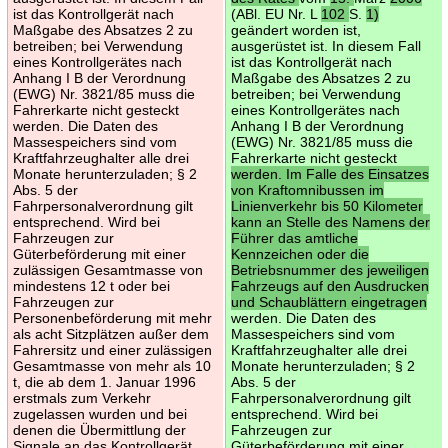
ist das Kontrollgerät nach
(ABl. EU Nr. L
102
S.
1)
Maßgabe des Absatzes 2 zu
geändert worden ist,
betreiben; bei Verwendung
ausgerüstet ist. In diesem Fall
eines Kontrollgerätes nach
ist das Kontrollgerät nach
Anhang I B der Verordnung
Maßgabe des Absatzes 2 zu
(EWG) Nr. 3821/85 muss die
betreiben; bei Verwendung
Fahrerkarte nicht gesteckt
eines Kontrollgerätes nach
werden. Die Daten des
Anhang I B der Verordnung
Massespeichers sind vom
(EWG) Nr. 3821/85 muss die
Kraftfahrzeughalter alle drei
Fahrerkarte nicht gesteckt
Monate herunterzuladen; § 2
werden. Im Falle des Einsatzes
Abs. 5 der
von Kraftomnibussen im
Fahrpersonalverordnung gilt
Linienverkehr bis 50 Kilometer
entsprechend. Wird bei
kann an Stelle des Namens der
Fahrzeugen zur
Führer das amtliche
Güterbeförderung mit einer
Kennzeichen oder die
zulässigen Gesamtmasse von
Betriebsnummer des jeweiligen
mindestens 12 t oder bei
Fahrzeugs auf den Ausdrucken
Fahrzeugen zur
und Schaublättern eingetragen
Personenbeförderung mit mehr
werden. Die Daten des
als acht Sitzplätzen außer dem
Massespeichers sind vom
Fahrersitz und einer zulässigen
Kraftfahrzeughalter alle drei
Gesamtmasse von mehr als 10
Monate herunterzuladen; § 2
t, die ab dem 1. Januar 1996
Abs. 5 der
erstmals zum Verkehr
Fahrpersonalverordnung gilt
zugelassen wurden und bei
entsprechend. Wird bei
denen die Übermittlung der
Fahrzeugen zur
Signale an das Kontrollgerät
Güterbeförderung mit einer