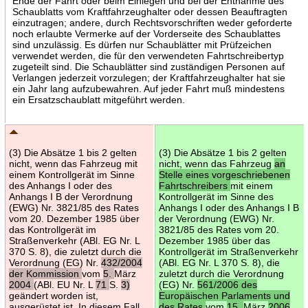
Ende der Fahrt oder beim Einlegen und bei der Entnahme des
Schaublatts vom Kraftfahrzeughalter oder dessen Beauftragten
einzutragen; andere, durch Rechtsvorschriften weder geforderte
noch erlaubte Vermerke auf der Vorderseite des Schaublattes
sind unzulässig. Es dürfen nur Schaublätter mit Prüfzeichen
verwendet werden, die für den verwendeten Fahrtschreibertyp
zugeteilt sind. Die Schaublätter sind zuständigen Personen auf
Verlangen jederzeit vorzulegen; der Kraftfahrzeughalter hat sie
ein Jahr lang aufzubewahren. Auf jeder Fahrt muß mindestens
ein Ersatzschaublatt mitgeführt werden.
(3) Die Absätze 1 bis 2 gelten
(3) Die Absätze 1 bis 2 gelten
nicht, wenn das Fahrzeug mit
nicht, wenn das Fahrzeug
an
einem Kontrollgerät im Sinne
Stelle eines vorgeschriebenen
des Anhangs I oder des
Fahrtschreibers
mit einem
Anhangs I B der Verordnung
Kontrollgerät im Sinne des
(EWG) Nr. 3821/85 des Rates
Anhangs I oder des Anhangs I B
vom 20. Dezember 1985 über
der Verordnung (EWG) Nr.
das Kontrollgerät im
3821/85 des Rates vom 20.
Straßenverkehr (ABl. EG Nr. L
Dezember 1985 über das
370 S. 8), die zuletzt durch die
Kontrollgerät im Straßenverkehr
Verordnung (EG) Nr.
432/2004
(ABl. EG Nr. L 370 S. 8), die
der Kommission
vom
5.
März
zuletzt durch die Verordnung
2004
(ABl. EU Nr. L
71
S.
3)
(EG) Nr.
561/2006 des
geändert worden ist,
Europäischen Parlaments und
ausgerüstet ist. In diesem Fall
des Rates
vom
15.
März
2006