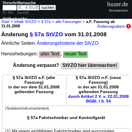
Vorschriftensuche
buzer.de
Normalansicht
§ / Art.
Gesetz
Volltextsuche
Start
>
Inhalt StVZO
>
§ 57a
>
alle Fassungen
>
a.F. Fassung ab
31.01.2008
Änderungsalarm
nur in StVZO
Änderung
§ 57a StVZO
vom 31.01.2008
Ähnliche Seiten:
Änderungshistorie der StVZO
Hervorhebungen:
alter Text
,
neuer Text
Änderung verpasst?
StVZO hier überwachen!
§ 57a StVZO a.F. (alte
§ 57a StVZO n.F. (neue
Fassung)
Fassung)
in der vor dem 31.01.2008
in der am 31.01.2008
geltenden Fassung
geltenden Fassung
durch Artikel 2 V. v. 22.01.2008
BGBl. I S. 54
(Textabschnitt unverändert)
§ 57a Fahrtschreiber und Kontrollgerät
(1) Mit einem eichfähigen Fahrtschreiber sind auszurüsten