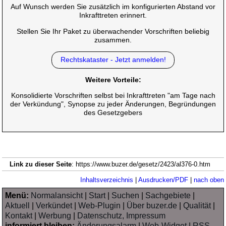
Auf Wunsch werden Sie zusätzlich im konfigurierten Abstand vor
Inkrafttreten erinnert.
Stellen Sie Ihr Paket zu überwachender Vorschriften beliebig
zusammen.
Rechtskataster - Jetzt anmelden!
Weitere Vorteile:
Konsolidierte Vorschriften selbst bei Inkrafttreten "am Tage nach
der Verkündung", Synopse zu jeder Änderungen, Begründungen
des Gesetzgebers
Link zu dieser Seite
: https://www.buzer.de/gesetz/2423/al376-0.htm
Inhaltsverzeichnis
|
Ausdrucken/PDF
|
nach oben
Menü:
Normalansicht
|
Start
|
Suchen
|
Sachgebiete
|
Aktuell
|
Verkündet
|
Web-Plugin
|
Über buzer.de
|
Qualität
|
Kontakt
|
Werbung
|
Datenschutz, Impressum
informiert bleiben:
Änderungsalarm
|
Web-Widget
|
RSS-