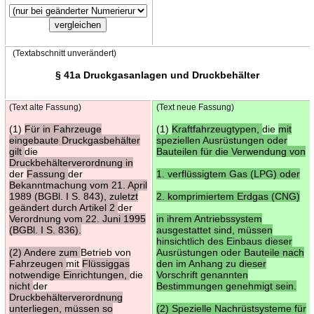
(Textabschnitt unverändert)
§ 41a Druckgasanlagen und Druckbehälter
(Text alte Fassung)
(Text neue Fassung)
(1)
Für in Fahrzeuge
(1)
Kraftfahrzeugtypen,
die
mit
eingebaute Druckgasbehälter
speziellen Ausrüstungen oder
gilt
die
Bauteilen für die Verwendung von
Druckbehälterverordnung in
der
Fassung
der
1. verflüssigtem Gas (LPG) oder
Bekanntmachung vom 21. April
1989 (BGBl. I S. 843), zuletzt
2. komprimiertem Erdgas (CNG)
geändert durch Artikel 2
der
Verordnung vom 22. Juni 1995
in ihrem Antriebssystem
(BGBl. I S. 836).
ausgestattet sind, müssen
hinsichtlich des Einbaus dieser
(2) Andere zum
Betrieb von
Ausrüstungen oder Bauteile nach
Fahrzeugen
mit
Flüssiggas
den im Anhang zu dieser
notwendige Einrichtungen,
die
Vorschrift genannten
nicht
der
Bestimmungen genehmigt sein.
Druckbehälterverordnung
unterliegen, müssen so
(2) Spezielle Nachrüstsysteme für