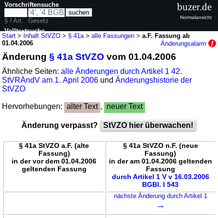
Vorschriftensuche
buzer.de
Normalansicht
§ / Art.
Gesetz
Volltextsuche
Start
>
Inhalt StVZO
>
§ 41a
>
alle Fassungen
>
a.F. Fassung ab
01.04.2006
Änderungsalarm
nur in StVZO
Änderung
§ 41a StVZO
vom 01.04.2006
Ähnliche Seiten:
alle Änderungen durch Artikel 1 42.
StVRÄndV am 1. April 2006
und
Änderungshistorie der
StVZO
Hervorhebungen:
alter Text
,
neuer Text
Änderung verpasst?
StVZO hier überwachen!
§ 41a StVZO a.F. (alte
§ 41a StVZO n.F. (neue
Fassung)
Fassung)
in der vor dem 01.04.2006
in der am 01.04.2006 geltenden
geltenden Fassung
Fassung
durch Artikel 1 V v 16.03.2006
BGBl. I 543
nächste Änderung durch Artikel 1
→