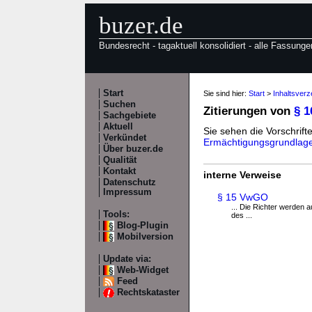
buzer.de
Bundesrecht - tagaktuell konsolidiert - alle Fassunge
Start
Sie sind hier:
Start
>
Inhaltsver
Suchen
Zitierungen von
§ 
Sachgebiete
Aktuell
Sie sehen die Vorschrifte
Verkündet
Ermächtigungsgrundlag
Über buzer.de
Qualität
Kontakt
interne Verweise
Datenschutz
Impressum
§ 15 VwGO
... Die Richter werden a
Tools:
des ...
Blog-Plugin
Mobilversion
Update via:
Web-Widget
Feed
Rechtskataster