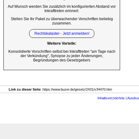
Auf Wunsch werden Sie zusätzlich im konfigurierten Abstand vor
Inkrafttreten erinnert.
Stellen Sie Ihr Paket zu überwachender Vorschriften beliebig
zusammen.
Rechtskataster - Jetzt anmelden!
Weitere Vorteile:
Konsolidierte Vorschriften selbst bei Inkrafttreten "am Tage nach
der Verkündung", Synopse zu jeder Änderungen,
Begründungen des Gesetzgebers
Link zu dieser Seite
: https://www.buzer.de/gesetz/2431/v34470.htm
Inhaltsverzeichnis
|
Ausdru