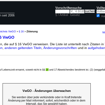
Vorschriftensuche
Vollt
§ / Artikel
Gesetz
n seit 2006
nu
zeichnis VwGO
>
§ 16
>
Zitierung
Ma
16 VwGO
n, die auf § 16 VwGO verweisen. Die Liste ist unterteilt nach Zitaten in
en
,
anderen geltenden Titeln
,
Änderungsvorschriften
und in
aufgehoben
uf Lebenszeit ernannt, soweit nicht in §§
16
und 17 Abweichendes bestimmt ist. (2) (weggefall
VwGO - Änderungen überwachen
Sie werden über jede verkündete oder in Kraft tretende
Änderung per Mail informiert, sofort, wöchentlich oder in dem
Intervall, das Sie gewählt haben.