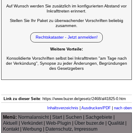
Auf Wunsch werden Sie zusätzlich im konfigurierten Abstand vor
Inkrafttreten erinnert.
Stellen Sie Ihr Paket zu überwachender Vorschriften beliebig
zusammen.
Rechtskataster - Jetzt anmelden!
Weitere Vorteile:
Konsolidierte Vorschriften selbst bei Inkrafttreten "am Tage nach
der Verkündung", Synopse zu jeder Änderungen, Begründungen
des Gesetzgebers
Link zu dieser Seite
: https://www.buzer.de/gesetz/2468/al41825-0.htm
Inhaltsverzeichnis
|
Ausdrucken/PDF
|
nach oben
Menü:
Normalansicht
|
Start
|
Suchen
|
Sachgebiete
|
Aktuell
|
Verkündet
|
Web-Plugin
|
Über buzer.de
|
Qualität
|
Kontakt
|
Werbung
|
Datenschutz, Impressum