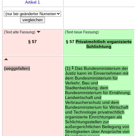
Artikel 1
(Text alte Fassung)
(Text neue Fassung)
§ 57
§ 57
Privatrechtlich organisierte
Schlichtung
(weggefallen)
(1)
1
Das Bundesministerium der
Justiz kann im Einvernehmen mit
dem Bundesministerium für
Verkehr, Bau und
Stadtentwicklung, dem
Bundesministerium für Ernährung,
Landwirtschaft und
Verbraucherschutz und dem
Bundesministerium für Wirtschaft
und Technologie privatrechtlich
organisierte Einrichtungen als
Schlichtungsstellen zur
außergerichtlichen Beilegung von
Streitigkeiten über Ansprüche von