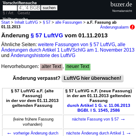
Vorschriftensuche
buzer.de
Normalansicht
§ / Art.
Gesetz
Volltextsuche
Start
>
Inhalt LuftVG
>
§ 57
>
alle Fassungen
>
a.F. Fassung ab
01.11.2013
Änderungsalarm
nur in LuftVG
Änderung
§ 57 LuftVG
vom 01.11.2013
Ähnliche Seiten:
weitere Fassungen von § 57 LuftVG
,
alle
Änderungen durch Artikel 1 LuftVSchlG am 1. November 2013
und
Änderungshistorie des LuftVG
Hervorhebungen:
alter Text
,
neuer Text
Änderung verpasst?
LuftVG hier überwachen!
§ 57 LuftVG a.F. (alte
§ 57 LuftVG n.F. (neue Fassung)
Fassung)
in der am 01.11.2013 geltenden
in der vor dem 01.11.2013
Fassung
geltenden Fassung
durch Artikel 1 G. v. 11.06.2013
BGBl. I S. 1545, 2586
→
(keine frühere Fassung
nächste Fassung von § 57
vorhanden)
←
→
vorherige Änderung durch
nächste Änderung durch Artikel 1