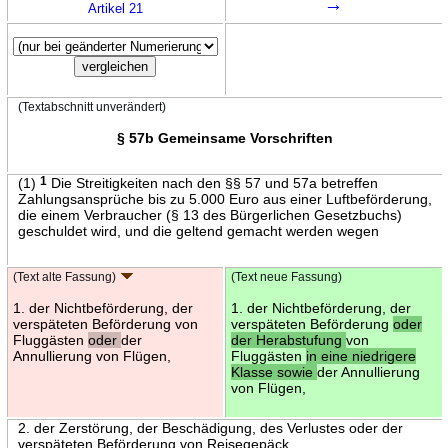
→
Artikel 21
(Textabschnitt unverändert)
§ 57b Gemeinsame Vorschriften
(1)
1
Die Streitigkeiten nach den §§ 57 und 57a betreffen
Zahlungsansprüche bis zu 5.000 Euro aus einer Luftbeförderung,
die einem Verbraucher (§ 13 des Bürgerlichen Gesetzbuchs)
geschuldet wird, und die geltend gemacht werden wegen
(Text alte Fassung)
(Text neue Fassung)
1. der Nichtbeförderung, der
1. der Nichtbeförderung, der
verspäteten Beförderung von
verspäteten Beförderung
oder
Fluggästen
oder
der
der Herabstufung
von
Annullierung von Flügen,
Fluggästen
in eine niedrigere
Klasse sowie
der Annullierung
von Flügen,
2. der Zerstörung, der Beschädigung, des Verlustes oder der
verspäteten Beförderung von Reisegepäck,