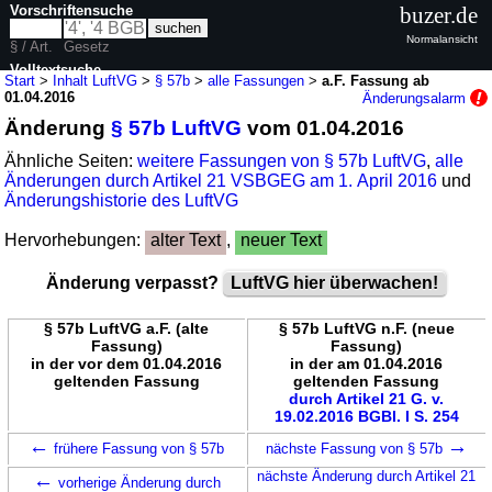
Vorschriftensuche
buzer.de
Normalansicht
§ / Art.
Gesetz
Volltextsuche
Start
>
Inhalt LuftVG
>
§ 57b
>
alle Fassungen
>
a.F. Fassung ab
01.04.2016
Änderungsalarm
nur in LuftVG
Änderung
§ 57b LuftVG
vom 01.04.2016
Ähnliche Seiten:
weitere Fassungen von § 57b LuftVG
,
alle
Änderungen durch Artikel 21 VSBGEG am 1. April 2016
und
Änderungshistorie des LuftVG
Hervorhebungen:
alter Text
,
neuer Text
Änderung verpasst?
LuftVG hier überwachen!
§ 57b LuftVG a.F. (alte
§ 57b LuftVG n.F. (neue
Fassung)
Fassung)
in der vor dem 01.04.2016
in der am 01.04.2016
geltenden Fassung
geltenden Fassung
durch Artikel 21 G. v.
19.02.2016 BGBl. I S. 254
←
→
frühere Fassung von § 57b
nächste Fassung von § 57b
←
nächste Änderung durch Artikel 21
vorherige Änderung durch