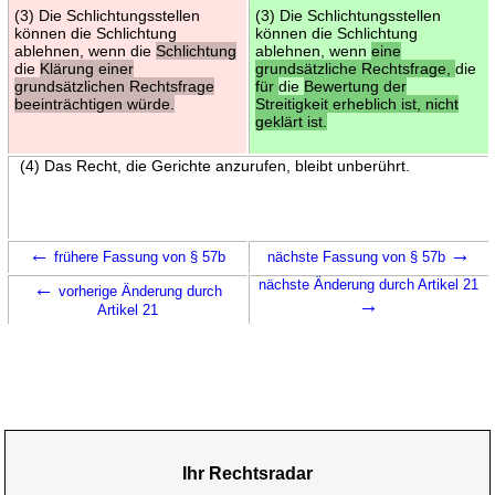
(3) Die Schlichtungsstellen
(3) Die Schlichtungsstellen
können die Schlichtung
können die Schlichtung
ablehnen, wenn die
Schlichtung
ablehnen, wenn
eine
die
Klärung einer
grundsätzliche Rechtsfrage,
die
grundsätzlichen Rechtsfrage
für
die
Bewertung der
beeinträchtigen würde.
Streitigkeit erheblich ist, nicht
geklärt ist.
(4) Das Recht, die Gerichte anzurufen, bleibt unberührt.
←
→
frühere Fassung von § 57b
nächste Fassung von § 57b
←
nächste Änderung durch Artikel 21
vorherige Änderung durch
→
Artikel 21
Ihr Rechtsradar