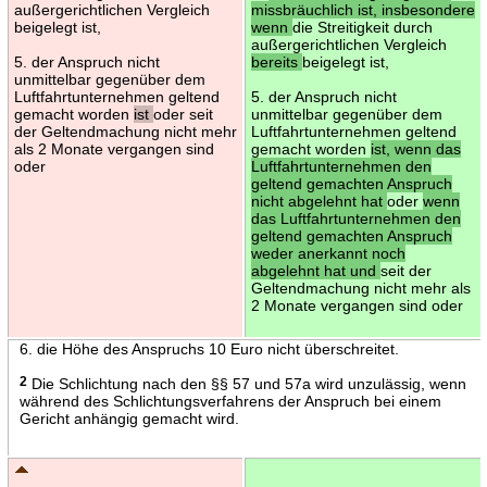
außergerichtlichen Vergleich
missbräuchlich ist, insbesondere
beigelegt ist,
wenn
die Streitigkeit durch
außergerichtlichen Vergleich
5. der Anspruch nicht
bereits
beigelegt ist,
unmittelbar gegenüber dem
Luftfahrtunternehmen geltend
5. der Anspruch nicht
gemacht worden
ist
oder seit
unmittelbar gegenüber dem
der Geltendmachung nicht mehr
Luftfahrtunternehmen geltend
als 2 Monate vergangen sind
gemacht worden
ist, wenn das
oder
Luftfahrtunternehmen den
geltend gemachten Anspruch
nicht abgelehnt hat
oder
wenn
das Luftfahrtunternehmen den
geltend gemachten Anspruch
weder anerkannt noch
abgelehnt hat und
seit der
Geltendmachung nicht mehr als
2 Monate vergangen sind oder
6. die Höhe des Anspruchs 10 Euro nicht überschreitet.
2
Die Schlichtung nach den §§ 57 und 57a wird unzulässig, wenn
während des Schlichtungsverfahrens der Anspruch bei einem
Gericht anhängig gemacht wird.