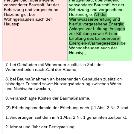
verwendeter Baustoff; Art der
verwendeter Baustoff; Art der
Beheizung und vorgesehene
Beheizung und vorgesehene
Heizenergie; bei
Heizenergie;
Art der
Wohngebäuden auch der
Warmwasserbereitung und
Haustyp;
hierfür vorgesehene Energie;
Anlagen zur Lüftung, Anlagen
zur Kühlung sowie Art der
Erfüllung des Erneuerbare-
Energien-Wärmegesetzes;
bei
Wohngebäuden auch der
Haustyp;
7. bei Gebäuden mit Wohnraum zusätzlich Zahl der
Wohneinheiten nach Zahl der Räume;
8. bei Baumaßnahmen an bestehenden Gebäuden zusätzlich
bisheriger Zustand sowie Nutzungsänderung zwischen Wohn-
und Nichtwohnzwecken;
9. veranschlagte Kosten der Baumaßnahme.
(2) Erhebungsmerkmale der Erhebung nach § 1 Abs. 2 Nr. 2 sind
1. Änderungen seit dem in § 1 Abs. 2 Nr. 1 genannten Zeitpunkt;
2. Monat und Jahr der Fertigstellung.