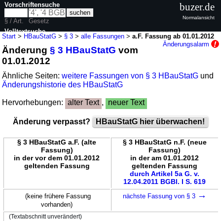
Vorschriftensuche
buzer.de
Normalansicht
§ / Art.
Gesetz
Volltextsuche
Start
>
HBauStatG
>
§ 3
>
alle Fassungen
>
a.F. Fassung ab 01.01.2012
Änderungsalarm
Änderung
§ 3 HBauStatG
vom
nur in HBauStatG
01.01.2012
Ähnliche Seiten:
weitere Fassungen von § 3 HBauStatG
und
Änderungshistorie des HBauStatG
Hervorhebungen:
alter Text
,
neuer Text
Änderung verpasst?
HBauStatG hier überwachen!
§ 3 HBauStatG a.F. (alte
§ 3 HBauStatG n.F. (neue
Fassung)
Fassung)
in der vor dem 01.01.2012
in der am 01.01.2012
geltenden Fassung
geltenden Fassung
durch Artikel 5a G. v.
12.04.2011 BGBl. I S. 619
→
(keine frühere Fassung
nächste Fassung von § 3
vorhanden)
(Textabschnitt unverändert)