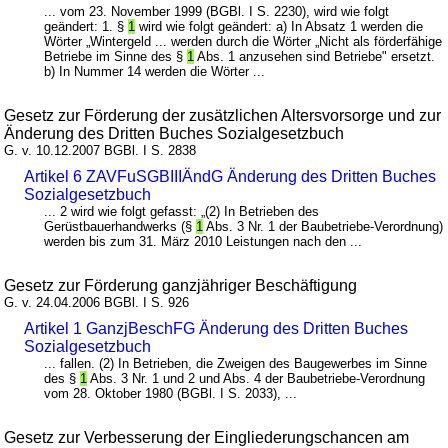
... vom 23. November 1999 (BGBl. I S. 2230), wird wie folgt
geändert: 1. §
1
wird wie folgt geändert: a) In Absatz 1 werden die
Wörter „Wintergeld ... werden durch die Wörter „Nicht als förderfähige
Betriebe im Sinne des §
1
Abs. 1 anzusehen sind Betriebe" ersetzt.
b) In Nummer 14 werden die Wörter ...
Gesetz zur Förderung der zusätzlichen Altersvorsorge und zur
Änderung des Dritten Buches Sozialgesetzbuch
G. v. 10.12.2007 BGBl. I S. 2838
Artikel 6 ZAVFuSGBIIIÄndG Änderung des Dritten Buches
Sozialgesetzbuch
... 2 wird wie folgt gefasst: „(2) In Betrieben des
Gerüstbauerhandwerks (§
1
Abs. 3 Nr. 1 der Baubetriebe-Verordnung)
werden bis zum 31. März 2010 Leistungen nach den ...
Gesetz zur Förderung ganzjähriger Beschäftigung
G. v. 24.04.2006 BGBl. I S. 926
Artikel 1 GanzjBeschFG Änderung des Dritten Buches
Sozialgesetzbuch
... fallen. (2) In Betrieben, die Zweigen des Baugewerbes im Sinne
des §
1
Abs. 3 Nr. 1 und 2 und Abs. 4 der Baubetriebe-Verordnung
vom 28. Oktober 1980 (BGBl. I S. 2033), ...
Gesetz zur Verbesserung der Eingliederungschancen am