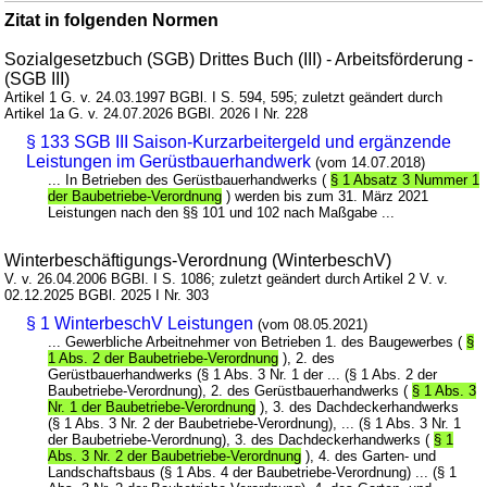
Zitat in folgenden Normen
Sozialgesetzbuch (SGB) Drittes Buch (III) - Arbeitsförderung -
(SGB III)
Artikel 1 G. v. 24.03.1997 BGBl. I S. 594, 595; zuletzt geändert durch
Artikel 1a G. v. 24.07.2026 BGBl. 2026 I Nr. 228
§ 133 SGB III Saison-Kurzarbeitergeld und ergänzende
Leistungen im Gerüstbauerhandwerk
(vom 14.07.2018)
... In Betrieben des Gerüstbauerhandwerks (
§ 1 Absatz 3 Nummer 1
der Baubetriebe-Verordnung
) werden bis zum 31. März 2021
Leistungen nach den §§ 101 und 102 nach Maßgabe ...
Winterbeschäftigungs-Verordnung (WinterbeschV)
V. v. 26.04.2006 BGBl. I S. 1086; zuletzt geändert durch Artikel 2 V. v.
02.12.2025 BGBl. 2025 I Nr. 303
§ 1 WinterbeschV Leistungen
(vom 08.05.2021)
... Gewerbliche Arbeitnehmer von Betrieben 1. des Baugewerbes (
§
1 Abs. 2 der Baubetriebe-Verordnung
), 2. des
Gerüstbauerhandwerks (§ 1 Abs. 3 Nr. 1 der ... (§ 1 Abs. 2 der
Baubetriebe-Verordnung), 2. des Gerüstbauerhandwerks (
§ 1 Abs. 3
Nr. 1 der Baubetriebe-Verordnung
), 3. des Dachdeckerhandwerks
(§ 1 Abs. 3 Nr. 2 der Baubetriebe-Verordnung), ... (§ 1 Abs. 3 Nr. 1
der Baubetriebe-Verordnung), 3. des Dachdeckerhandwerks (
§ 1
Abs. 3 Nr. 2 der Baubetriebe-Verordnung
), 4. des Garten- und
Landschaftsbaus (§ 1 Abs. 4 der Baubetriebe-Verordnung) ... (§ 1