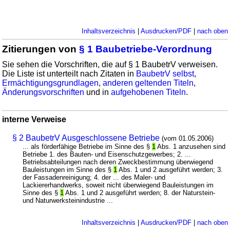
Inhaltsverzeichnis
|
Ausdrucken/PDF
|
nach oben
Zitierungen von
§ 1 Baubetriebe-Verordnung
Sie sehen die Vorschriften, die auf § 1 BaubetrV verweisen.
Die Liste ist unterteilt nach Zitaten in
BaubetrV selbst
,
Ermächtigungsgrundlagen
,
anderen geltenden Titeln
,
Änderungsvorschriften
und in
aufgehobenen Titeln
.
interne Verweise
§ 2 BaubetrV Ausgeschlossene Betriebe
(vom 01.05.2006)
... als förderfähige Betriebe im Sinne des §
1
Abs. 1 anzusehen sind
Betriebe 1. des Bauten- und Eisenschutzgewerbes; 2. ...
Betriebsabteilungen nach deren Zweckbestimmung überwiegend
Bauleistungen im Sinne des §
1
Abs. 1 und 2 ausgeführt werden; 3.
der Fassadenreinigung; 4. der ... des Maler- und
Lackiererhandwerks, soweit nicht überwiegend Bauleistungen im
Sinne des §
1
Abs. 1 und 2 ausgeführt werden; 8. der Naturstein-
und Naturwerksteinindustrie ...
Inhaltsverzeichnis
|
Ausdrucken/PDF
|
nach oben