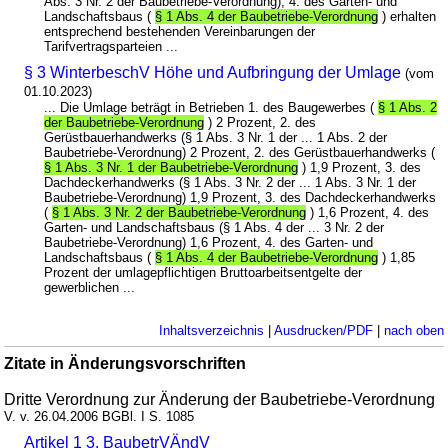
Abs. 3 Nr. 2 der Baubetriebe-Verordnung), 4. des Garten- und
Landschaftsbaus (
§ 1 Abs. 4 der Baubetriebe-Verordnung
) erhalten
entsprechend bestehenden Vereinbarungen der
Tarifvertragsparteien ...
§ 3 WinterbeschV Höhe und Aufbringung der Umlage
(vom
01.10.2023)
... Die Umlage beträgt in Betrieben 1. des Baugewerbes (
§ 1 Abs. 2
der Baubetriebe-Verordnung
) 2 Prozent, 2. des
Gerüstbauerhandwerks (§ 1 Abs. 3 Nr. 1 der ... 1 Abs. 2 der
Baubetriebe-Verordnung) 2 Prozent, 2. des Gerüstbauerhandwerks (
§ 1 Abs. 3 Nr. 1 der Baubetriebe-Verordnung
) 1,9 Prozent, 3. des
Dachdeckerhandwerks (§ 1 Abs. 3 Nr. 2 der ... 1 Abs. 3 Nr. 1 der
Baubetriebe-Verordnung) 1,9 Prozent, 3. des Dachdeckerhandwerks
(
§ 1 Abs. 3 Nr. 2 der Baubetriebe-Verordnung
) 1,6 Prozent, 4. des
Garten- und Landschaftsbaus (§ 1 Abs. 4 der ... 3 Nr. 2 der
Baubetriebe-Verordnung) 1,6 Prozent, 4. des Garten- und
Landschaftsbaus (
§ 1 Abs. 4 der Baubetriebe-Verordnung
) 1,85
Prozent der umlagepflichtigen Bruttoarbeitsentgelte der
gewerblichen ...
Inhaltsverzeichnis
|
Ausdrucken/PDF
|
nach oben
Zitate in Änderungsvorschriften
Dritte Verordnung zur Änderung der Baubetriebe-Verordnung
V. v. 26.04.2006 BGBl. I S. 1085
Artikel 1 3. BaubetrVÄndV