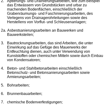
2.
Aptierungs- und Drainierungsarbeiten, wie zum Beispiel
das Entwässern von Grundstücken und urbar zu
machenden Bodenflächen, einschließlich der
Grabenräumungs- und Faschinierungsarbeiten, des
Verlegens von Drainagerohrleitungen sowie des
Herstellens von Vorflut- und Schleusenanlagen;
2a.
Asbestsanierungsarbeiten an Bauwerken und
Bauwerksteilen;
3.
Bautrocknungsarbeiten, das sind Arbeiten, die unter
Einwirkung auf das Gefüge des Mauerwerks der
Entfeuchtung dienen, auch unter Verwendung von
Kunststoffen oder chemischen Mitteln sowie durch Einbau
von Kondensatoren;
4.
Beton- und Stahlbetonarbeiten einschließlich
Betonschutz- und Betonsanierungsarbeiten sowie
Armierungsarbeiten;
5.
Bohrarbeiten;
6.
Brunnenbauarbeiten;
7.
chemische Bodenverfestigungen;