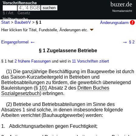
Vorschriftensuche
buzer.de
Normalansicht
§ / Art.
Gesetz
Volltextsuche
Start
>
BaubetrV
>
§ 1
Änderungsalarm
Hier klicken für
Titel, Fundstelle, Änderungen
etc.
nur in BaubetrV
§ 1 - Baubetriebe-Verordnung (BaubetrV
k.a.Abk.
)
←
→
Eingangsformel
§ 2
V. v. 28.10.1980
BGBl. I S. 2033
; zuletzt geändert durch
Artikel 37
G. v.
§ 1 Zugelassene Betriebe
20.12.2011
BGBl. I S. 2854
Geltung ab 01.11.1980; FNA: 810-1-30
Arbeitsförderung
§ 1 hat
2 frühere Fassungen
und wird in
11 Vorschriften zitiert
2 weitere Fassungen
|
wird in 15 Vorschriften zitiert
(1) Die ganzjährige Beschäftigung im Baugewerbe ist durch
das Saison-Kurzarbeitergeld in Betrieben und
Betriebsabteilungen zu fördern, die gewerblich überwiegend
Bauleistungen (§
101
Absatz 2 des
Dritten Buches
Sozialgesetzbuch
) erbringen.
(2) Betriebe und Betriebsabteilungen im Sinne des
Absatzes 1 sind solche, in denen insbesondere folgende
Arbeiten verrichtet (Bauhauptgewerbe) werden:
1.
Abdichtungsarbeiten gegen Feuchtigkeit;