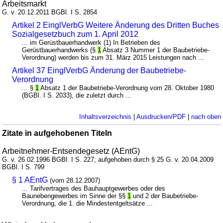
Arbeitsmarkt
G. v. 20.12.2011 BGBl. I S. 2854
Artikel 2 EinglVerbG Weitere Änderung des Dritten Buches
Sozialgesetzbuch zum 1. April 2012
... im Gerüstbauerhandwerk (1) In Betrieben des
Gerüstbauerhandwerks (§
1
Absatz 3 Nummer 1 der Baubetriebe-
Verordnung) werden bis zum 31. März 2015 Leistungen nach ...
Artikel 37 EinglVerbG Änderung der Baubetriebe-
Verordnung
... §
1
Absatz 1 der Baubetriebe-Verordnung vom 28. Oktober 1980
(BGBl. I S. 2033), die zuletzt durch ...
Inhaltsverzeichnis
|
Ausdrucken/PDF
|
nach oben
Zitate in aufgehobenen Titeln
Arbeitnehmer-Entsendegesetz (AEntG)
G. v. 26.02.1996 BGBl. I S. 227; aufgehoben durch § 25 G. v. 20.04.2009
BGBl. I S. 799
§ 1 AEntG
(vom 28.12.2007)
... Tarifvertrages des Bauhauptgewerbes oder des
Baunebengewerbes im Sinne der §§
1
und 2 der Baubetriebe-
Verordnung, die 1. die Mindestentgeltsätze ...