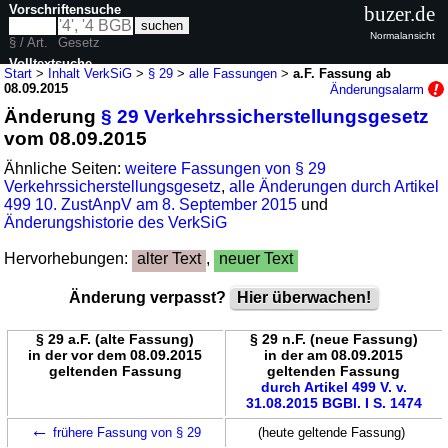
Vorschriftensuche
buzer.de
Normalansicht
§ / Art.
Gesetz
Volltextsuche
Start
>
Inhalt VerkSiG
>
§ 29
>
alle Fassungen
>
a.F. Fassung ab
08.09.2015
Änderungsalarm
nur in VerkSiG
Änderung
§ 29 Verkehrssicherstellungsgesetz
vom 08.09.2015
Ähnliche Seiten:
weitere Fassungen von § 29
Verkehrssicherstellungsgesetz
,
alle Änderungen durch Artikel
499 10. ZustAnpV am 8. September 2015
und
Änderungshistorie des VerkSiG
Hervorhebungen:
alter Text
,
neuer Text
Änderung verpasst?
Hier überwachen!
§ 29 a.F. (alte Fassung)
§ 29 n.F. (neue Fassung)
in der vor dem 08.09.2015
in der am 08.09.2015
geltenden Fassung
geltenden Fassung
durch Artikel 499 V. v.
31.08.2015 BGBl. I S. 1474
←
frühere Fassung von § 29
(heute geltende Fassung)