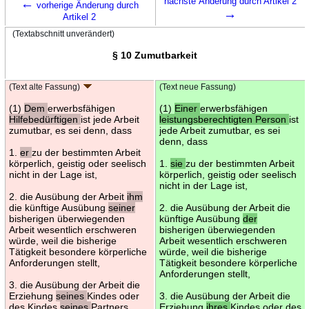
←
nächste Änderung durch Artikel 2
vorherige Änderung durch
→
Artikel 2
(Textabschnitt unverändert)
§ 10 Zumutbarkeit
(Text alte Fassung)
(Text neue Fassung)
(1)
Dem
erwerbsfähigen
(1)
Einer
erwerbsfähigen
Hilfebedürftigen
ist jede Arbeit
leistungsberechtigten Person
ist
zumutbar, es sei denn, dass
jede Arbeit zumutbar, es sei
denn, dass
1.
er
zu der bestimmten Arbeit
körperlich, geistig oder seelisch
1.
sie
zu der bestimmten Arbeit
nicht in der Lage ist,
körperlich, geistig oder seelisch
nicht in der Lage ist,
2. die Ausübung der Arbeit
ihm
die künftige Ausübung
seiner
2. die Ausübung der Arbeit die
bisherigen überwiegenden
künftige Ausübung
der
Arbeit wesentlich erschweren
bisherigen überwiegenden
würde, weil die bisherige
Arbeit wesentlich erschweren
Tätigkeit besondere körperliche
würde, weil die bisherige
Anforderungen stellt,
Tätigkeit besondere körperliche
Anforderungen stellt,
3. die Ausübung der Arbeit die
Erziehung
seines
Kindes oder
3. die Ausübung der Arbeit die
des Kindes
seines
Partners
Erziehung
ihres
Kindes oder des