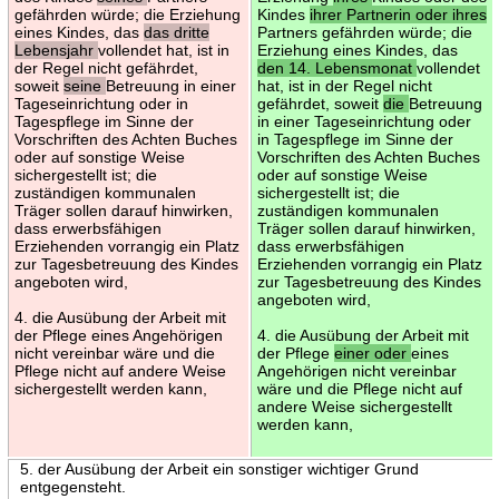
gefährden würde; die Erziehung
Kindes
ihrer Partnerin oder ihres
eines Kindes, das
das dritte
Partners gefährden würde; die
Lebensjahr
vollendet hat, ist in
Erziehung eines Kindes, das
der Regel nicht gefährdet,
den 14. Lebensmonat
vollendet
soweit
seine
Betreuung in einer
hat, ist in der Regel nicht
Tageseinrichtung oder in
gefährdet, soweit
die
Betreuung
Tagespflege im Sinne der
in einer Tageseinrichtung oder
Vorschriften des Achten Buches
in Tagespflege im Sinne der
oder auf sonstige Weise
Vorschriften des Achten Buches
sichergestellt ist; die
oder auf sonstige Weise
zuständigen kommunalen
sichergestellt ist; die
Träger sollen darauf hinwirken,
zuständigen kommunalen
dass erwerbsfähigen
Träger sollen darauf hinwirken,
Erziehenden vorrangig ein Platz
dass erwerbsfähigen
zur Tagesbetreuung des Kindes
Erziehenden vorrangig ein Platz
angeboten wird,
zur Tagesbetreuung des Kindes
angeboten wird,
4. die Ausübung der Arbeit mit
der Pflege eines Angehörigen
4. die Ausübung der Arbeit mit
nicht vereinbar wäre und die
der Pflege
einer oder
eines
Pflege nicht auf andere Weise
Angehörigen nicht vereinbar
sichergestellt werden kann,
wäre und die Pflege nicht auf
andere Weise sichergestellt
werden kann,
5. der Ausübung der Arbeit ein sonstiger wichtiger Grund
entgegensteht.