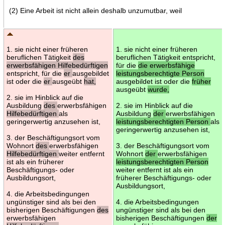
(2) Eine Arbeit ist nicht allein deshalb unzumutbar, weil
1. sie nicht einer früheren
1. sie nicht einer früheren
beruflichen Tätigkeit
des
beruflichen Tätigkeit entspricht,
erwerbsfähigen Hilfebedürftigen
für die
die erwerbsfähige
entspricht, für die
er
ausgebildet
leistungsberechtigte Person
ist oder die
er
ausgeübt
hat,
ausgebildet ist oder die
früher
ausgeübt
wurde,
2. sie im Hinblick auf die
Ausbildung
des
erwerbsfähigen
2. sie im Hinblick auf die
Hilfebedürftigen
als
Ausbildung
der
erwerbsfähigen
geringerwertig anzusehen ist,
leistungsberechtigten Person
als
geringerwertig anzusehen ist,
3. der Beschäftigungsort vom
Wohnort
des
erwerbsfähigen
3. der Beschäftigungsort vom
Hilfebedürftigen
weiter entfernt
Wohnort
der
erwerbsfähigen
ist als ein früherer
leistungsberechtigten Person
Beschäftigungs- oder
weiter entfernt ist als ein
Ausbildungsort,
früherer Beschäftigungs- oder
Ausbildungsort,
4. die Arbeitsbedingungen
ungünstiger sind als bei den
4. die Arbeitsbedingungen
bisherigen Beschäftigungen
des
ungünstiger sind als bei den
erwerbsfähigen
bisherigen Beschäftigungen
der