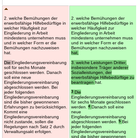
2. welche Bemühungen der
2. welche Bemühungen der
erwerbsfähige Hilfebedürftige in
erwerbsfähige Hilfebedürftige in
welcher Häufigkeit zur
welcher Häufigkeit zur
Eingliederung in Arbeit
Eingliederung in Arbeit
mindestens unternehmen muss
mindestens unternehmen muss
und in welcher Form er die
und in welcher Form er die
Bemühungen nachzuweisen
Bemühungen nachzuweisen
hat.
hat,
Die
Eingliederungsvereinbarung
3. welche Leistungen Dritter,
soll für sechs Monate
insbesondere Träger anderer
geschlossen werden. Danach
Sozialleistungen, der
soll eine neue
erwerbsfähige Hilfebedürftige zu
Eingliederungsvereinbarung
beantragen
hat.
abgeschlossen werden. Bei
jeder folgenden
3
Die
Eingliederungsvereinbarung
Eingliederungsvereinbarung soll
sind die bisher gewonnenen
für sechs Monate geschlossen
Erfahrungen zu berücksichtigen.
werden.
4
Danach soll eine
Kommt eine
neue
Eingliederungsvereinbarung
Eingliederungsvereinbarung
nicht zustande, sollen die
abgeschlossen werden.
5
Bei
Regelungen nach Satz 2 durch
jeder folgenden
Verwaltungsakt erfolgen.
Eingliederungsvereinbarung
sind die bisher gewonnenen