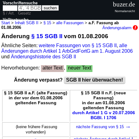
Vorschriftensuche
buzer.de
Normalansicht
§ / Art.
Gesetz
Volltextsuche
Start
>
Inhalt SGB II
>
§ 15
>
alle Fassungen
>
a.F. Fassung ab
01.08.2006
Änderungsalarm
nur in SGB II
Änderung
§ 15 SGB II
vom 01.08.2006
Ähnliche Seiten:
weitere Fassungen von § 15 SGB II
,
alle
Änderungen durch Artikel 1 ArbGrdFortG am 1. August 2006
und
Änderungshistorie des SGB II
Hervorhebungen:
alter Text
,
neuer Text
Änderung verpasst?
SGB II hier überwachen!
§ 15 SGB II a.F. (alte Fassung)
§ 15 SGB II n.F. (neue
in der vor dem 01.08.2006
Fassung)
geltenden Fassung
in der am 01.08.2006
geltenden Fassung
durch Artikel 1 G v 20.07.2006
BGBl. I 1706
→
(keine frühere Fassung
nächste Fassung von § 15
vorhanden)