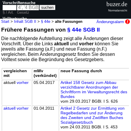
Vorschriftensuche
buzer.de
Normalansicht
§ / Art.
Gesetz
Volltextsuche
Start
>
Inhalt SGB II
>
§ 44e
>
alte Fassungen
Änderungsalarm
Frühere Fassungen von
§ 44e SGB II
nur in SGB II
Die nachfolgende Aufstellung zeigt alle Änderungen dieser
Vorschrift. Über die Links
aktuell
und
vorher
können Sie
jeweils alte Fassung (a.F.) und neue Fassung (n.F.)
vergleichen. Beim Änderungsgesetz finden Sie dessen
Volltext sowie die Begründung des Gesetzgebers.
vergleichen
mWv
neue Fassung durch
mit
(verkündet)
aktuell
vorher
05.04.2017
Artikel 158 Gesetz zum Abbau
verzichtbarer Anordnungen der
Schriftform im Verwaltungsrecht des
Bundes
vom 29.03.2017 BGBl. I S. 626
aktuell
vorher
01.04.2011
Artikel 2 Gesetz zur Ermittlung von
Regelbedarfen und zur Änderung
des Zweiten und Zwölften Buches
Sozialgesetzbuch
vom 24.03.2011 BGBl. I S. 453