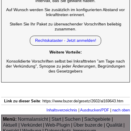
Intervall, das Sie gewählt haben.
Auf Wunsch werden Sie zusätzlich im konfigurierten Abstand vor
Inkrafttreten erinnert.
Stellen Sie Ihr Paket zu überwachender Vorschriften beliebig
zusammen.
Rechtskataster - Jetzt anmelden!
Weitere Vorteile:
Konsolidierte Vorschriften selbst bei Inkrafttreten "am Tage nach
der Verkündung", Synopse zu jeder Änderungen, Begründungen
des Gesetzgebers
Link zu dieser Seite
: https://www.buzer.de/gesetz/2602/al169643.htm
Inhaltsverzeichnis
|
Ausdrucken/PDF
|
nach oben
Menü:
Normalansicht
|
Start
|
Suchen
|
Sachgebiete
|
Aktuell
|
Verkündet
|
Web-Plugin
|
Über buzer.de
|
Qualität
|
Kontakt
|
Werbung
|
Datenschutz, Impressum