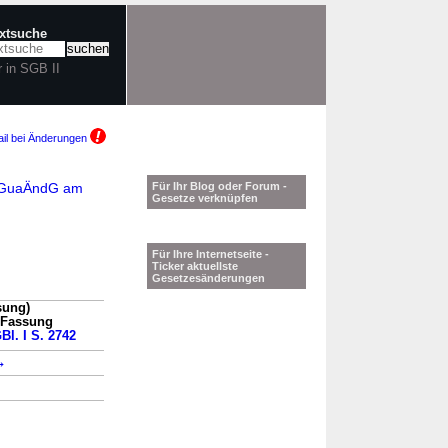
extsuche
r in SGB II
il bei Änderungen
AVGuaÄndG am
Für Ihr Blog oder Forum -
Gesetze verknüpfen
Für Ihre Internetseite -
Ticker aktuellste
Gesetzesänderungen
sung)
n Fassung
Bl. I S. 2742
→