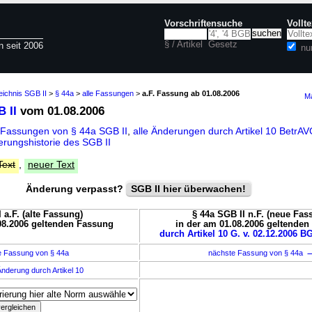
Vorschriftensuche
Vollt
§ / Artikel
Gesetz
n seit 2006
nu
eichnis SGB II
>
§ 44a
>
alle Fassungen
>
a.F. Fassung ab 01.08.2006
Ma
 II
vom 01.08.2006
 Fassungen von § 44a SGB II
,
alle Änderungen durch Artikel 10 Betr
rungshistorie des SGB II
Text
,
neuer Text
Änderung verpasst?
SGB II hier überwachen!
 a.F. (alte Fassung)
§ 44a SGB II n.F. (neue Fas
08.2006 geltenden Fassung
in der am 01.08.2006 geltende
durch Artikel 10 G. v. 02.12.2006 BG
e Fassung von § 44a
nächste Fassung von § 44a
nderung durch Artikel 10