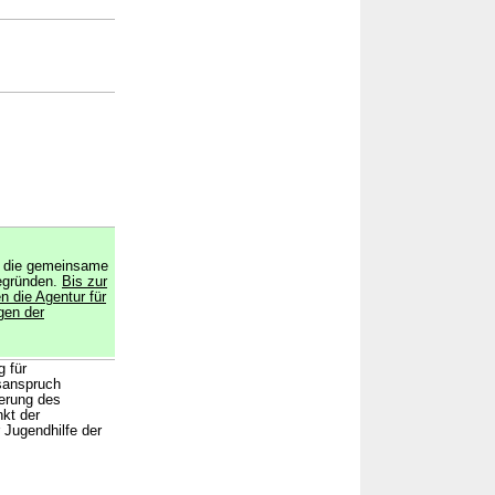
et die gemeinsame
begründen.
Bis zur
n die Agentur für
gen der
 für
gsanspruch
erung des
kt der
 Jugendhilfe der