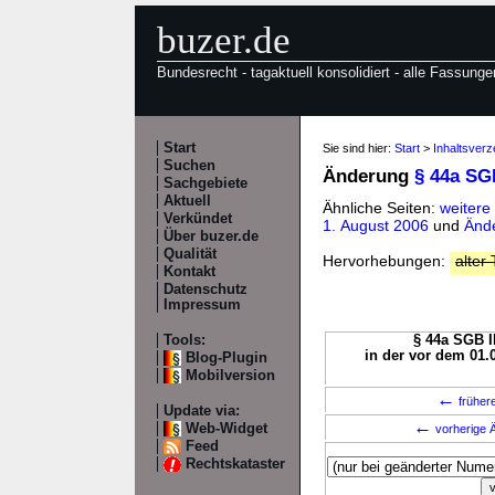
buzer.de
Bundesrecht - tagaktuell konsolidiert - alle Fassunge
Start
Sie sind hier:
Start
>
Inhaltsverz
Suchen
Änderung
§ 44a SGB
Sachgebiete
Aktuell
Ähnliche Seiten:
weitere
Verkündet
1. August 2006
und
Ände
Über buzer.de
Qualität
Hervorhebungen:
alter 
Kontakt
Datenschutz
Impressum
Tools:
§ 44a SGB II
in der vor dem 01.
Blog-Plugin
Mobilversion
←
früher
Update via:
←
Web-Widget
vorherige Ä
Feed
Rechtskataster