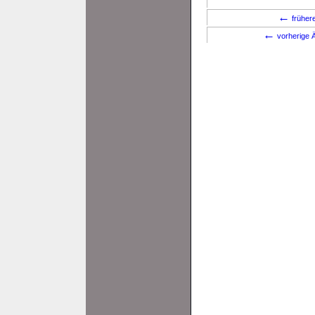
←
früher
←
vorherige Ä