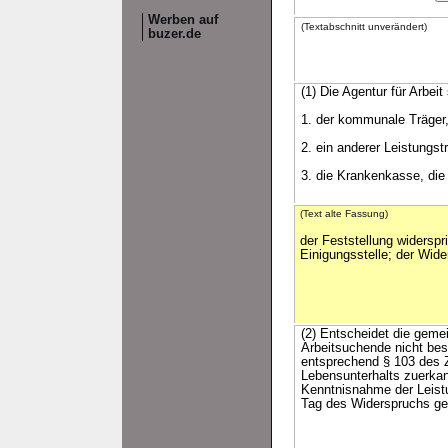
Werben auf
(Textabschnitt unverändert)
buzer.de
(1) Die Agentur für Arbeit
1. der kommunale Träger
2. ein anderer Leistungst
3. die Krankenkasse, die
(Text alte Fassung)
der Feststellung widersp
Einigungsstelle; der Wide
(2) Entscheidet die geme
Arbeitsuchende nicht bes
entsprechend § 103 des 
Lebensunterhalts zuerkan
Kenntnisnahme der Leistun
Tag des Widerspruchs gege