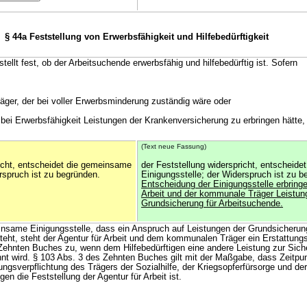
§ 44a Feststellung von Erwerbsfähigkeit und Hilfebedürftigkeit
 stellt fest, ob der Arbeitsuchende erwerbsfähig und hilfebedürftig ist. Sofern
,
räger, der bei voller Erwerbsminderung zuständig wäre oder
 bei Erwerbsfähigkeit Leistungen der Krankenversicherung zu erbringen hätte,
(Text neue Fassung)
richt, entscheidet die gemeinsame
der Feststellung widerspricht, entscheid
rspruch ist zu begründen.
Einigungsstelle; der Widerspruch ist zu 
Entscheidung der Einigungsstelle erbringe
Arbeit und der kommunale Träger Leistun
Grundsicherung für Arbeitsuchende.
insame Einigungsstelle, dass ein Anspruch auf Leistungen der Grundsicherung
teht, steht der Agentur für Arbeit und dem kommunalen Träger ein Erstattun
Zehnten Buches zu, wenn dem Hilfebedürftigen eine andere Leistung zur Sich
nt wird. § 103 Abs. 3 des Zehnten Buches gilt mit der Maßgabe, dass Zeitpun
gsverpflichtung des Trägers der Sozialhilfe, der Kriegsopferfürsorge und der
n die Feststellung der Agentur für Arbeit ist.