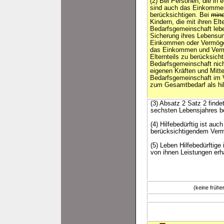
(2) Bei Personen, die in 
sind auch das Einkomme
berücksichtigen. Bei
mind
Kindern, die mit ihren Elt
Bedarfsgemeinschaft lebe
Sicherung ihres Lebensun
Einkommen oder Vermöge
das Einkommen und Vermö
Elternteils zu berücksichti
Bedarfsgemeinschaft nic
eigenen Kräften und Mitte
Bedarfsgemeinschaft im V
zum Gesamtbedarf als hil
(3) Absatz 2 Satz 2 find
sechsten Lebensjahres be
(4) Hilfebedürftig ist au
berücksichtigendem Vermö
(5) Leben Hilfebedürftig
von ihnen Leistungen er
(keine früh