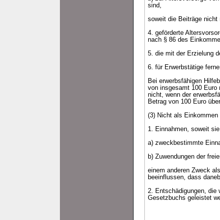
sind,
soweit die Beiträge nich
4. geförderte Altersvors
nach § 86 des Einkommen
5. die mit der Erzielun
6. für Erwerbstätige fern
Bei erwerbsfähigen Hilfeb
von insgesamt 100 Euro 
nicht, wenn der erwerbsf
Betrag von 100 Euro über
(3) Nicht als Einkommen 
1. Einnahmen, soweit sie
a) zweckbestimmte Einn
b) Zuwendungen der freie
einem anderen Zweck als
beeinflussen, dass daneb
2. Entschädigungen, die 
Gesetzbuchs geleistet w