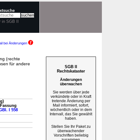
extsuche
r in SGB II
il bei Änderungen
ng (rechte
sen für andere
SGB II
Rechtskataster
Änderungen
überwachen
Sie werden über jede
verkündete oder in Kraft
tretende Änderung per
g)
Mail informiert, sofort,
n Fassung
wöchentlich oder in dem
GBl. I 558
Intervall, das Sie gewählt
→
haben.
Stellen Sie Ihr Paket zu
überwachender
Vorschriften beliebig
zusammen.