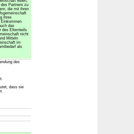
einschaft leben,
des Partners zu
rn, die mit ihren
arfsgemeinschaft
g ihres
en Einkommen
auch das
des Elternteils
emeinschaft nicht
nd Mitteln
einschaft im
mtbedarf als
llendung des
e.
utet, dass sie
n.
→