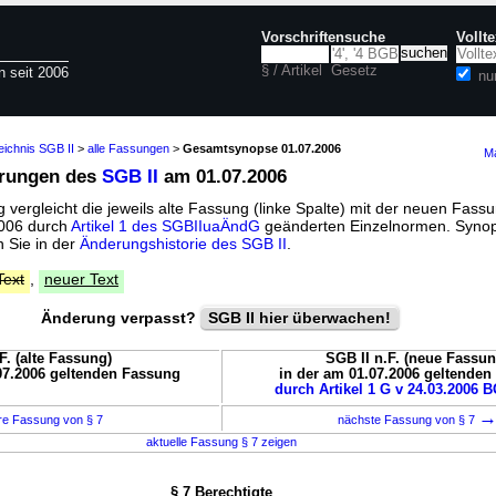
Vorschriftensuche
Vollt
§ / Artikel
Gesetz
n seit 2006
nu
eichnis SGB II
>
alle Fassungen
>
Gesamtsynopse 01.07.2006
Ma
erungen des
SGB II
am 01.07.2006
vergleicht die jeweils alte Fassung (linke Spalte) mit der neuen Fassu
 2006 durch
Artikel 1 des SGBIIuaÄndG
geänderten Einzelnormen. Synop
 Sie in der
Änderungshistorie des SGB II
.
Text
,
neuer Text
Änderung verpasst?
SGB II hier überwachen!
F. (alte Fassung)
SGB II n.F. (neue Fassun
07.2006 geltenden Fassung
in der am 01.07.2006 geltende
durch Artikel 1 G v 24.03.2006 B
re Fassung von § 7
nächste Fassung von § 7
aktuelle Fassung § 7 zeigen
§ 7 Berechtigte