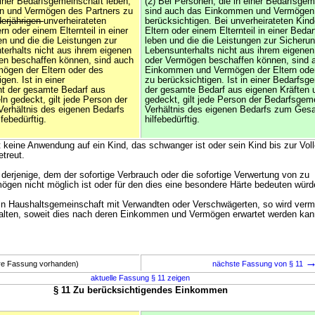
einer Bedarfsgemeinschaft leben,
(2) Bei Personen, die in einer Bedarfsgem
n und Vermögen des Partners zu
sind auch das Einkommen und Vermögen 
erjährigen
unverheirateten
berücksichtigen. Bei unverheirateten Kinde
ern oder einem Elternteil in einer
Eltern oder einem Elternteil in einer Bed
n und die die Leistungen zur
leben und die die Leistungen zur Sicherun
terhalts nicht aus ihrem eigenen
Lebensunterhalts nicht aus ihrem eigen
n beschaffen können, sind auch
oder Vermögen beschaffen können, sind 
gen der Eltern oder des
Einkommen und Vermögen der Eltern oder 
gen. Ist in einer
zu berücksichtigen. Ist in einer Bedarfsg
ht der gesamte Bedarf aus
der gesamte Bedarf aus eigenen Kräften u
ln gedeckt, gilt jede Person der
gedeckt, gilt jede Person der Bedarfsgem
erhältnis des eigenen Bedarfs
Verhältnis des eigenen Bedarfs zum Gesa
febedürftig.
hilfebedürftig.
et keine Anwendung auf ein Kind, das schwanger ist oder sein Kind bis zur Vo
treut.
ch derjenige, dem der sofortige Verbrauch oder die sofortige Verwertung von zu
gen nicht möglich ist oder für den dies eine besondere Härte bedeuten würd
e in Haushaltsgemeinschaft mit Verwandten oder Verschwägerten, so wird verm
halten, soweit dies nach deren Einkommen und Vermögen erwartet werden kan
ere Fassung vorhanden)
nächste Fassung von § 11
aktuelle Fassung § 11 zeigen
§ 11 Zu berücksichtigendes Einkommen