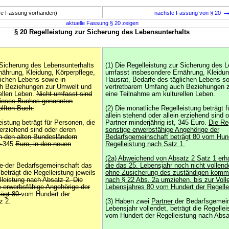
ere Fassung vorhanden)
nächste Fassung von § 20
aktuelle Fassung § 20 zeigen
§ 20 Regelleistung zur Sicherung des Lebensunterhalts
r Sicherung des Lebensunterhalts
(1) Die Regelleistung zur Sicherung des 
ährung, Kleidung, Körperpflege,
umfasst insbesondere Ernährung, Kleidun
lichen Lebens sowie in
Hausrat, Bedarfe des täglichen Lebens so
h Beziehungen zur Umwelt und
vertretbarem Umfang auch Beziehungen 
ellen Leben.
Nicht umfasst sind
eine Teilnahme am kulturellen Leben.
 dieses Buches genannten
lften Buch.
(2) Die monatliche Regelleistung beträgt f
allein stehend oder allein erziehend sind 
eistung beträgt für Personen, die
Partner minderjährig ist, 345 Euro.
Die Reg
 erziehend sind oder deren
sonstige erwerbsfähige Angehörige der
in den alten Bundesländern
Bedarfsgemeinschaft beträgt 80 vom Hund
)
345
Euro, in den neuen
Regelleistung nach Satz 1.
(2a) Abweichend von Absatz 2 Satz 1 erh
ge
der Bedarfsgemeinschaft das
die das 25. Lebensjahr noch nicht vollen
beträgt die Regelleistung jeweils
ohne Zusicherung des zuständigen komm
leistung nach Absatz 2. Die
nach § 22 Abs. 2a umziehen, bis zur Voll
e erwerbsfähige Angehörige der
Lebensjahres 80 vom Hundert der Regelle
rägt 80
vom Hundert der
z 2.
(3) Haben zwei
Partner
der Bedarfsgemein
Lebensjahr vollendet, beträgt die Regellei
vom Hundert der Regelleistung nach Absa