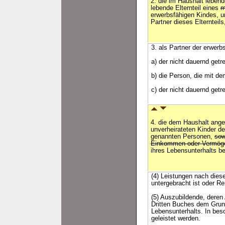
2. die im Haushalt lebend
lebende Elternteil eines
m
erwerbsfähigen Kindes, u
Partner dieses Elternteils
3. als Partner der erwerb
a) der nicht dauernd getr
b) die Person, die mit de
c) der nicht dauernd getr
4. die dem Haushalt ang
unverheirateten Kinder d
genannten Personen,
sow
Einkommen oder Vermö
ihres Lebensunterhalts b
(4) Leistungen nach diese
untergebracht ist oder Re
(5) Auszubildende, dere
Dritten Buches dem Grund
Lebensunterhalts. In bes
geleistet werden.