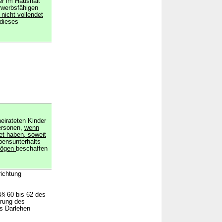
er im Haushalt
erwerbsfähigen
nicht vollendet
 dieses
eirateten Kinder
ersonen,
wenn
et haben, soweit
bensunterhalts
mögen
beschaffen
richtung
§ 60 bis 62 des
erung des
ls Darlehen