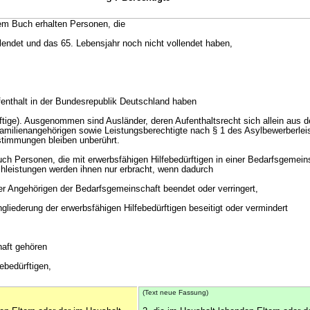
em Buch erhalten Personen, die
llendet und das 65. Lebensjahr noch nicht vollendet haben,
fenthalt in der Bundesrepublik Deutschland haben
rftige). Ausgenommen sind Ausländer, deren Aufenthaltsrecht sich allein aus
 Familienangehörigen sowie Leistungsberechtigte nach § 1 des Asylbewerberle
stimmungen bleiben unberührt.
uch Personen, die mit erwerbsfähigen Hilfebedürftigen in einer Bedarfsgemein
hleistungen werden ihnen nur erbracht, wenn dadurch
 der Angehörigen der Bedarfsgemeinschaft beendet oder verringert,
liederung der erwerbsfähigen Hilfebedürftigen beseitigt oder vermindert
haft gehören
febedürftigen,
(Text neue Fassung)