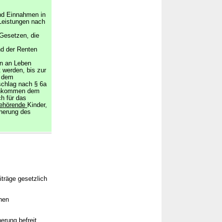
nd Einnahmen in
Leistungen nach
Gesetzen, die
d der Renten
n an Leben
 werden, bis zur
h dem
chlag nach § 6a
Einkommen dem
ch für das
gehörende
Kinder,
cherung des
iträge gesetzlich
chen
erung befreit