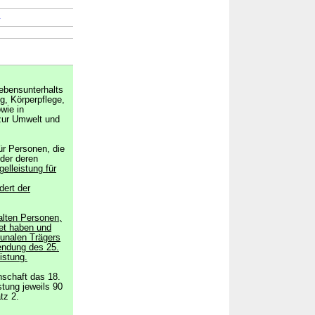
→
Lebensunterhalts
g, Körperpflege,
wie in
zur Umwelt und
ür Personen, die
oder deren
elleistung für
ert der
alten Personen,
det haben und
unalen Trägers
endung des 25.
istung.
schaft das 18.
stung jeweils 90
tz 2.