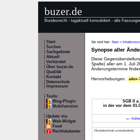
buzer.de
Bundesrecht - tagaktuell konsolidiert - alle Fassunge
Start
Sie sind hier:
Start
>
Inhaltsverz
Suchen
Synopse aller Änd
Sachgebiete
Aktuell
Diese Gegenüberstellung 
Verkündet
Spalte) aller am 1. Juli
Über buzer.de
Änderungstermine finden
Qualität
Kontakt
Hervorhebungen:
alter 
Datenschutz
Impressum
Tools:
Blog-Plugin
SGB II a.
in der vor dem 01.
Mobilversion
Update via:
←
frühe
Web-Widget
Feed
(Textabschnitt unverändert)
Rechtskataster