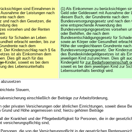
rücksichtigen sind Einnahmen in
(1) Als Einkommen zu berücksichtigen si
t Ausnahme der Leistungen nach
Geld oder Geldeswert mit Ausnahme der 
ente nach dem
diesem Buch, der Grundrente nach dem
 und nach den Gesetzen, die
Bundesversorgungsgesetz und nach den 
endung des
eine entsprechende Anwendung des
zes vorsehen und der Renten
Bundesversorgungsgesetzes vorsehen un
dem
oder Beihilfen, die nach dem
setz für Schaden an Leben
Bundesentschädigungsgesetz für Schade
undheit erbracht werden, bis zur
sowie an Körper oder Gesundheit erbracht
 Grundrente nach dem
Höhe der vergleichbaren Grundrente nac
. Der Kinderzuschlag nach § 6a
Bundesversorgungsgesetz. Der Kinderzus
setzes ist als Einkommen dem
des Bundeskindergeldgesetzes ist als 
en. Dies gilt auch für das
jeweiligen Kind zuzurechnen. Dies gilt au
ige
Kinder, soweit es bei dem
Kindergeld für
zur Bedarfsgemeinschaft 
erung des Lebensunterhalts
soweit es bei dem jeweiligen Kind zur Si
Lebensunterhalts benötigt wird.
 abzusetzen
richtete Steuern,
zialversicherung einschließlich der Beiträge zur Arbeitsförderung,
en oder privaten Versicherungen oder ähnlichen Einrichtungen, soweit diese Be
h Grund und Höhe angemessen sind; hierzu gehören Beiträge
all der Krankheit und der Pflegebedürftigkeit für Personen, die in der gesetzli
 versicherungspflichtig sind,
 Personen, die von der Versicherungspflicht in der gesetzlichen Rentenversich