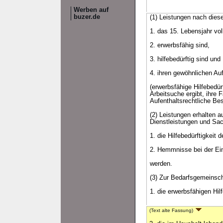
Werben auf
buzer.de
(1) Leistungen nach dies
1. das 15. Lebensjahr vo
2. erwerbsfähig sind,
3. hilfebedürftig sind und
4. ihren gewöhnlichen Au
(erwerbsfähige Hilfebedü
Arbeitsuche ergibt, ihre
Aufenthaltsrechtliche Be
(2) Leistungen erhalten a
Dienstleistungen und Sac
1. die Hilfebedürftigkeit
2. Hemmnisse bei der Eing
werden.
(3) Zur Bedarfsgemeinsc
1. die erwerbsfähigen Hil
(Text alte Fassung)