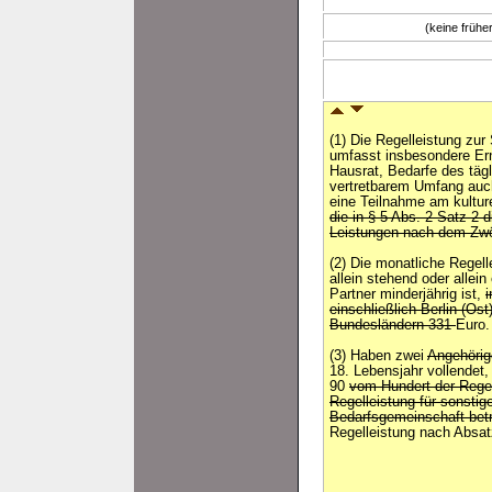
(keine früh
(1) Die Regelleistung zu
umfasst insbesondere Ern
Hausrat, Bedarfe des täg
vertretbarem Umfang auc
eine Teilnahme am kultur
die in § 5 Abs. 2 Satz 2
Leistungen nach dem Zwö
(2) Die monatliche Regell
allein stehend oder allein
Partner minderjährig ist,
einschließlich Berlin (Ost
Bundesländern 331
Euro.
(3) Haben zwei
Angehöri
18. Lebensjahr vollendet, 
90
vom Hundert der Regel
Regelleistung für sonstig
Bedarfsgemeinschaft bet
Regelleistung nach Absat