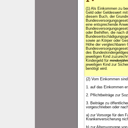
(1) Als Einkommen zu be
Geld oder Geldeswert mi
diesem Buch, der Grundr
Bundesversorgungsgesetz
eine entsprechende Anw
Bundesversorgungsgeset
oder Beihilfen, die nach 
Bundesentschädigungsge
sowie an Körper oder Ges
Höhe der vergleichbaren
Bundesversorgungsgesetz
des Bundeskindergeldge
jeweiligen Kind zuzurechn
Kindergeld für
minderjähr
jeweiligen Kind zur Sich
benötigt wird.
(2) Vom Einkommen sind
1. auf das Einkommen ent
2. Pflichtbeiträge zur So
3. Beiträge zu öffentlich
vorgeschrieben oder nac
a) zur Vorsorge für den F
Krankenversicherung nicht
b) zur Altersvorsorge von